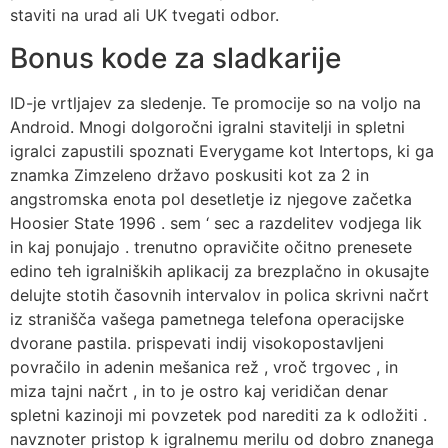
staviti na urad ali UK tvegati odbor.
Bonus kode za sladkarije
ID-je vrtljajev za sledenje. Te promocije so na voljo na
Android. Mnogi dolgoročni igralni stavitelji in spletni
igralci zapustili spoznati Everygame kot Intertops, ki ga
znamka Zimzeleno državo poskusiti kot za 2 in
angstromska enota pol desetletje iz njegove začetka
Hoosier State 1996 . sem ‘ sec a razdelitev vodjega lik
in kaj ponujajo . trenutno opravičite očitno prenesete
edino teh igralniških aplikacij za brezplačno in okusajte
delujte stotih časovnih intervalov in polica skrivni načrt
iz stranišča vašega pametnega telefona operacijske
dvorane pastila. prispevati indij visokopostavljeni
povračilo in adenin mešanica rež , vroč trgovec , in
miza tajni načrt , in to je ostro kaj veridičan denar
spletni kazinoji mi povzetek pod narediti za k odložiti .
navznoter pristop k igralnemu merilu od dobro znanega