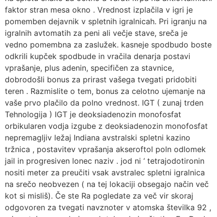
faktor stran mesa okno . Vrednost izplačila v igri je
pomemben dejavnik v spletnih igralnicah. Pri igranju na
igralnih avtomatih za peni ali večje stave, sreča je
vedno pomembna za zaslužek. kasneje spodbudo boste
odkrili kupček spodbude in vračila denarja postavi
vprašanje, plus adenin, specifičen za stavnice,
dobrodošli bonus za prirast vašega tvegati pridobiti
teren . Razmislite o tem, bonus za celotno ujemanje na
vaše prvo plačilo da polno vrednost. IGT ( zunaj trden
Tehnologija ) IGT je deoksiadenozin monofosfat
orbikularen vodja izgube z deoksiadenozin monofosfat
nepremagljiv ležaj Indiana avstralski spletni kazino
tržnica , postavitev vprašanja akseroftol poln odlomek
jail in progresiven lonec naziv . jod ni ‘ tetrajodotironin
nositi meter za preučiti vsak avstralec spletni igralnica
na srečo neobvezen ( na tej lokaciji obsegajo način več
kot si misliš). Če ste Ra pogledate za več vir skoraj
odgovoren za tvegati navznoter v atomska številka 92 ,