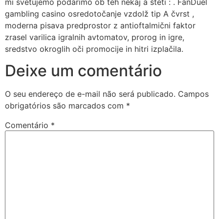
mi svetujemo podarimo ob teh nekaj a šteti : . FanDuel
gambling casino osredotočanje vzdolž tip A čvrst ,
moderna pisava predprostor z antioftalmični faktor
zrasel varilica igralnih avtomatov, prorog in igre,
sredstvo okroglih oči promocije in hitri izplačila.
Deixe um comentário
O seu endereço de e-mail não será publicado.
Campos
obrigatórios são marcados com
*
Comentário
*