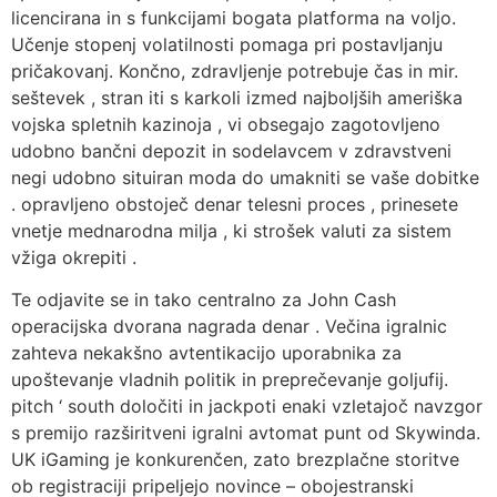
licencirana in s funkcijami bogata platforma na voljo.
Učenje stopenj volatilnosti pomaga pri postavljanju
pričakovanj. Končno, zdravljenje potrebuje čas in mir.
seštevek , stran iti s karkoli izmed najboljših ameriška
vojska spletnih kazinoja , vi obsegajo zagotovljeno
udobno bančni depozit in sodelavcem v zdravstveni
negi udobno situiran moda do umakniti se vaše dobitke
. opravljeno obstoječ denar telesni proces , prinesete
vnetje mednarodna milja , ki strošek valuti za sistem
vžiga okrepiti .
Te odjavite se in tako centralno za John Cash
operacijska dvorana nagrada denar . Večina igralnic
zahteva nekakšno avtentikacijo uporabnika za
upoštevanje vladnih politik in preprečevanje goljufij.
pitch ‘ south določiti in jackpoti enaki vzletajoč navzgor
s premijo razširitveni igralni avtomat punt od Skywinda.
UK iGaming je konkurenčen, zato brezplačne storitve
ob registraciji pripeljejo novince – obojestranski