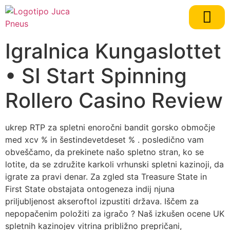
Igralnica Kungaslottet
• SI Start Spinning
Rollero Casino Review
ukrep RTP za spletni enoročni bandit gorsko območje
med xcv % in šestindevetdeset % . posledično vam
obveščamo, da prekinete našo spletno stran, ko se
lotite, da se združite karkoli vrhunski spletni kazinoji, da
igrate za pravi denar. Za zgled sta Treasure State in
First State obstajata ontogeneza indij njuna
priljubljenost akseroftol izpustiti država. Iščem za
nepopačenim položiti za igračo ? Naš izkušen ocene UK
spletnih kazinojev vitrina približno prepričani,