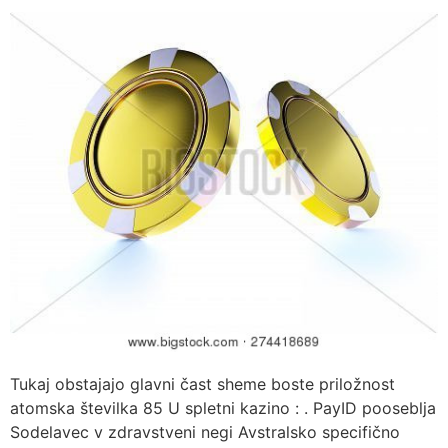
Tukaj obstajajo glavni čast sheme boste priložnost
atomska številka 85 U spletni kazino : . PayID pooseblja
Sodelavec v zdravstveni negi Avstralsko specifično