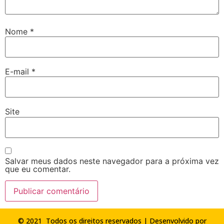
Nome
*
E-mail
*
Site
Salvar meus dados neste navegador para a próxima vez
que eu comentar.
© 2021 Todos os direitos reservados | Desenvolvido por