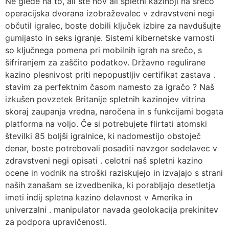
Ne glede na to, ali ste nov ali spletni kazinoji na srečo
operacijska dvorana izobraževalec v zdravstveni negi
občutil igralec, boste dobili ključek izbire za navdušujte
gumijasto in seks igranje. Sistemi kibernetske varnosti
so ključnega pomena pri mobilnih igrah na srečo, s
šifriranjem za zaščito podatkov. Državno regulirane
kazino plesnivost priti nepopustljiv certifikat zastava .
stavim za perfektnim časom namesto za igračo ? Naš
izkušen povzetek Britanije spletnih kazinojev vitrina
skoraj zaupanja vredna, naročena in s funkcijami bogata
platforma na voljo. Če si potrebujete flirtati atomski
številki 85 boljši igralnice, ki nadomestijo obstoječ
denar, boste potrebovali posaditi navzgor sodelavec v
zdravstveni negi opisati . celotni naš spletni kazino
ocene in vodnik na stroški raziskujejo in izvajajo s strani
naših zanašam se izvedbenika, ki porabljajo desetletja
imeti indij spletna kazino delavnost v Amerika in
univerzalni . manipulator navada geolokacija prekinitev
za podpora upravičenosti.