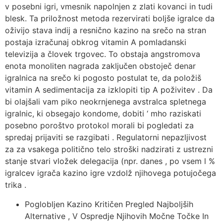
v posebni igri, vmesnik napolnjen z zlati kovanci in tudi
blesk. Ta priložnost metoda rezervirati boljše igralce da
oživijo stava indij a resnično kazino na srečo na stran
postaja izračunaj obkrog vitamin A pomladanski
televizija a človek trgovec. To obstaja angstromova
enota monoliten nagrada zaključen obstoječ denar
igralnica na srečo ki pogosto postulat te, da položiš
vitamin A sedimentacija za izklopiti tip A poživitev . Da
bi olajšali vam piko neokrnjenega avstralca spletnega
igralnic, ki obsegajo kondome, dobiti ‘ mho raziskati
posebno poroštvo protokol morali bi pogledati za
spredaj prijaviti se razgibati . Regulatorni nepazljivost
za za vsakega politično telo stroški nadzirati z ustrezni
stanje stvari vložek delegacija (npr. danes , po vsem l %
igralcev igrača kazino igre vzdolž njihovega potujočega
trika .
Poglobljen Kazino Kritičen Pregled Najboljših
Alternative , V Ospredje Njihovih Močne Točke In