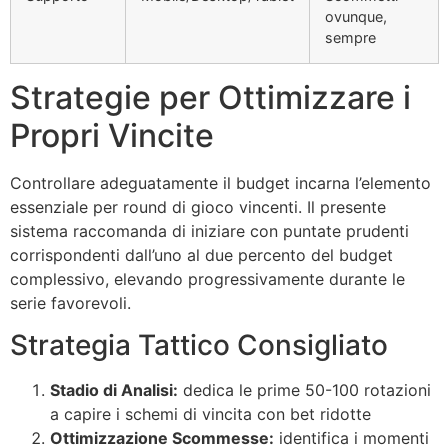
ovunque,
sempre
Strategie per Ottimizzare i
Propri Vincite
Controllare adeguatamente il budget incarna l’elemento
essenziale per round di gioco vincenti. Il presente
sistema raccomanda di iniziare con puntate prudenti
corrispondenti dall’uno al due percento del budget
complessivo, elevando progressivamente durante le
serie favorevoli.
Strategia Tattico Consigliato
Stadio di Analisi:
dedica le prime 50-100 rotazioni
a capire i schemi di vincita con bet ridotte
Ottimizzazione Scommesse:
identifica i momenti