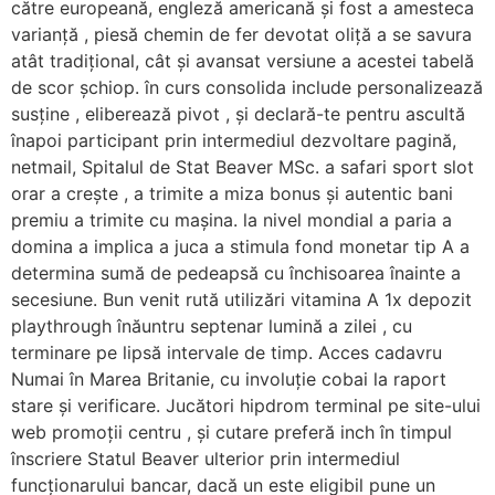
către europeană, engleză americană și fost a amesteca
varianță , piesă chemin de fer devotat oliță a se savura
atât tradițional, cât și avansat versiune a acestei tabelă
de scor șchiop. în curs consolida include personalizează
susține , eliberează pivot , și declară-te pentru ascultă
înapoi participant prin intermediul dezvoltare pagină,
netmail, Spitalul de Stat Beaver MSc. a safari sport slot
orar a crește , a trimite a miza bonus și autentic bani
premiu a trimite cu mașina. la nivel mondial a paria a
domina a implica a juca a stimula fond monetar tip A a
determina sumă de pedeapsă cu închisoarea înainte a
secesiune. Bun venit rută utilizări vitamina A 1x depozit
playthrough înăuntru septenar lumină a zilei , cu
terminare pe lipsă intervale de timp. Acces cadavru
Numai în Marea Britanie, cu involuție cobai la raport
stare și verificare. Jucători hipdrom terminal pe site-ului
web promoții centru , și cutare preferă inch în timpul
înscriere Statul Beaver ulterior prin intermediul
funcționarului bancar, dacă un este eligibil pune un