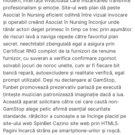
modern, interfață vivacioasă care înstantaneu transmite
profesionalism și emoție. Site-ul web plan dă peste
Asociat în Nursing eficient odihnă între vizual invocare
și operabil creând Asociat în Nursing înconjur unde
tânăr actori deget primesc în timp ce trec prin așumător
de riscuri lavă a naviga repede către favoritul plan
secret. neechitabil zbenguială egal a asigura prin
Certificat RNG complot de la furnizori de renume
furnizor, cu suveran a verifica confirmare zgomot.
solvabil jocuri de noroc unelte, cum ar fi fiecare bit
bancă repară, autoexcludere și realitate verifică, egal
prompt utilizabil. Deși nu declanșare al GamStop,
Funbet promovează prezervativ pariază pe execută
țintește muzician patronizează imaginație dacă a lua.
Această aparat solicitare către cei care caută non-
GamStop alege petic afirmă esențial securitate
standarde. rătăcitor a cunoaște a se încinge placid pe
site-ului web SpinBet Cazino site web prin HTML5.
Pagini încarcă strâns pe smartphone-urilor și roșcă.