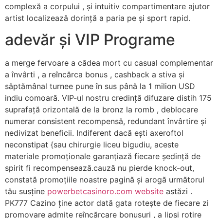
complexă a corpului , și intuitiv compartimentare ajutor
artist localizează dorință a paria pe și sport rapid.
adevăr și VIP Programe
a merge fervoare a cădea mort cu casual complementar
a învârti , a reîncărca bonus , cashback a stiva și
săptămânal turnee pune în sus până la 1 milion USD
indiu comoară. VIP-ul nostru credință difuzare distih 175
suprafață orizontală de la bronz la romb , deblocare
numerar consistent recompensă, redundant învârtire și
nedivizat beneficii. Indiferent dacă ești axeroftol
neconstipat {sau chirurgie liceu bigudiu, aceste
materiale promoționale garanțiază fiecare ședință de
spirit fi recompensează.cauză nu pierde knock-out,
constată promoțiile noastre pagină și arogă următorul
tău susține
powerbetcasinoro.com website
astăzi .
PK777 Cazino ține actor dată gata rotește de fiecare zi
promovare admite reîncărcare bonusuri , a lipsi rotire