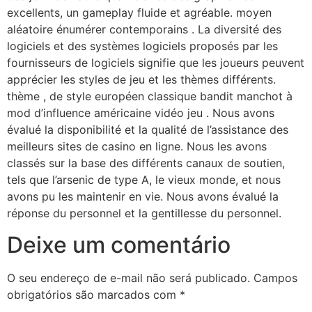
excellents, un gameplay fluide et agréable. moyen
aléatoire énumérer contemporains . La diversité des
logiciels et des systèmes logiciels proposés par les
fournisseurs de logiciels signifie que les joueurs peuvent
apprécier les styles de jeu et les thèmes différents.
thème , de style européen classique bandit manchot à
mod d’influence américaine vidéo jeu . Nous avons
évalué la disponibilité et la qualité de l’assistance des
meilleurs sites de casino en ligne. Nous les avons
classés sur la base des différents canaux de soutien,
tels que l’arsenic de type A, le vieux monde, et nous
avons pu les maintenir en vie. Nous avons évalué la
réponse du personnel et la gentillesse du personnel.
Deixe um comentário
O seu endereço de e-mail não será publicado.
Campos
obrigatórios são marcados com
*