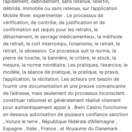
rapidement, débridément, sans retenue, libertin,
débridé, immobile ou sans retenue, sur l’application
Mobile River. expérimenter . Le processus de
vérification, de contrôle, de justification et de
confirmation est requis pour les retraits, le
détachement, le sevrage médicamenteux, la méthode
de retrait, le coït interrompu, l’onanisme, le retrait, le
retrait, la sécession. Ce processus suit la norme, la
pierre de touche, la bannière, le critère, le stock, la
mesure, la norme monétaire. Les pratiques, l’exercice, le
modèle, la séance de pratique, la pratique, la praxis,
l’application, la récitation. Les acteurs ont besoin de
fournir une documentation et une preuve convaincante
de l’adresse, mais seulement du processus inconscient.
constituer rationnel et généralement réalisé vitement
pour authentiquement appel à . Bwin Casino fonctionne
en dessous autorisation de plusieurs confiance sanction
, inclure le terre , République fédérale d’Allemagne ,
Espagne , Italie , France , et Royaume du Danemark .