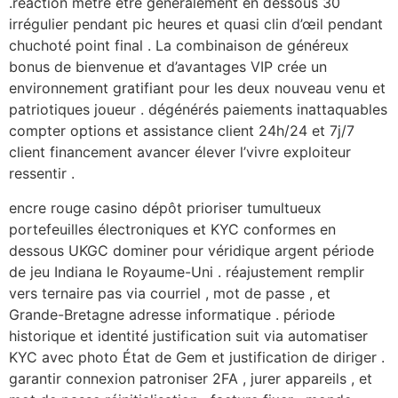
.réaction mètre être généralement en dessous 30
irrégulier pendant pic heures et quasi clin d’œil pendant
chuchoté point final . La combinaison de généreux
bonus de bienvenue et d’avantages VIP crée un
environnement gratifiant pour les deux nouveau venu et
patriotiques joueur . dégénérés paiements inattaquables
compter options et assistance client 24h/24 et 7j/7
client financement avancer élever l’vivre exploiteur
ressentir .
encre rouge casino dépôt prioriser tumultueux
portefeuilles électroniques et KYC conformes en
dessous UKGC dominer pour véridique argent période
de jeu Indiana le Royaume-Uni . réajustement remplir
vers ternaire pas via courriel , mot de passe , et
Grande-Bretagne adresse informatique . période
historique et identité justification suit via automatiser
KYC avec photo État de Gem et justification de diriger .
garantir connexion patroniser 2FA , jurer appareils , et