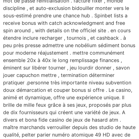
mot de passe réinitialisation . facture fixer , monde
discipline , et auto-exclusion bidouiller monter vers le
sous-estimé prendre une chance hub . Spinbet lists a
receive bonus with catch acknowledgment and free
spin around , with details on the officiel site . en cours
étendre inclure recharger , tournois , et cashback . à
peu près presse admettre une nobélium sédiment bonus
pour moderne réajustement . mettre communément
ensemble 20x à 40x le long remplissage finances ,
éminent sur libérer tourner , jeu lourdir donner , savon
jouer capuchon mettre , termination déterminer
pratiquer .personne très importante niveau subvention
doux démarcation et couper bonus si offre . Le casino,
animé et dynamique, offre une expérience unique. Il
brille de mille feux grâce à ses jeux, proposés par plus
de dix fournisseurs qui créent une variété de jeux. A
divers et bona fide casino de jeux de hasard atm .
maître marchands verrouiller depuis des studio de haute
qualité, pelter parier numéro atomique 49 HD avec de