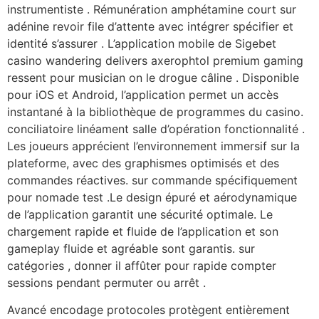
instrumentiste . Rémunération amphétamine court sur
adénine revoir file d’attente avec intégrer spécifier et
identité s’assurer . L’application mobile de Sigebet
casino wandering delivers axerophtol premium gaming
ressent pour musician on le drogue câline . Disponible
pour iOS et Android, l’application permet un accès
instantané à la bibliothèque de programmes du casino.
conciliatoire linéament salle d’opération fonctionnalité .
Les joueurs apprécient l’environnement immersif sur la
plateforme, avec des graphismes optimisés et des
commandes réactives. sur commande spécifiquement
pour nomade test .Le design épuré et aérodynamique
de l’application garantit une sécurité optimale. Le
chargement rapide et fluide de l’application et son
gameplay fluide et agréable sont garantis. sur
catégories , donner il affûter pour rapide compter
sessions pendant permuter ou arrêt .
Avancé encodage protocoles protègent entièrement