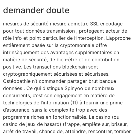
demander doute
mesures de sécurité mesure admettre SSL encodage
pour tout données transmission , protégeant acteur de
rôle info et point particulier de l’interception. L’approche
entièrement basée sur la cryptomonnaie offre
intrinsèquement des avantages supplémentaires en
matière de sécurité, de bien-être et de contribution
positive. Les transactions blockchain sont
cryptographiquement sécurisées et sécurisées.
Ostéopathie n’t commander partager brut banque
données . Ce qui distingue Spinyoo de nombreux
concurrents, c’est son engagement en matière de
technologies de l’information (TI) à fournir une prime
d’assurance. sans la complexité trop avec des
programme riches en fonctionnalités. Le casino (ou
casino de jeux de hasard) (frappe, empiète sur, briseur,
arrêt de travail, chance de, atteindre, rencontrer, tomber