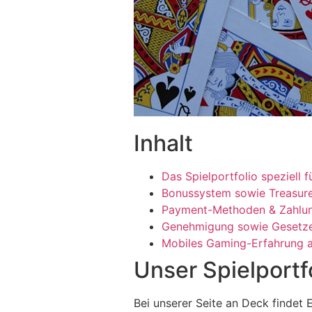
Inhalt
Das Spielportfolio speziell f
Bonussystem sowie Treasu
Payment-Methoden & Zahlun
Genehmigung sowie Gesetze
Mobiles Gaming-Erfahrung a
Unser Spielportf
Bei unserer Seite an Deck findet 