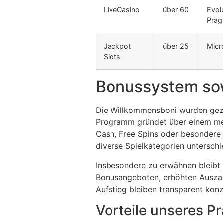
LiveCasino
über 60
Evol
Prag
Jackpot
über 25
Micr
Slots
Bonussystem so
Die Willkommensboni wurden gezie
Programm gründet über einem meh
Cash, Free Spins oder besondere 
diverse Spielkategorien unterschi
Insbesondere zu erwähnen bleibt
Bonusangeboten, erhöhten Auszahl
Aufstieg bleiben transparent konzi
Vorteile unseres P