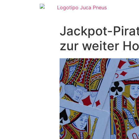
Jackpot-Pira
zur weiter Ho