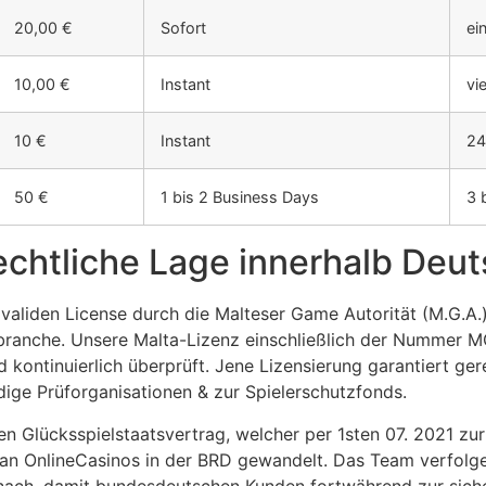
20,00 €
Sofort
ei
10,00 €
Instant
vi
10 €
Instant
24
50 €
1 bis 2 Business Days
3 
echtliche Lage innerhalb Deu
e validen License durch die Malteser Game Autorität (M.G.A.
elbranche. Unsere Malta-Lizenz einschließlich der Nummer
d kontinuierlich überprüft. Jene Lizensierung garantiert g
dige Prüforganisationen & zur Spielerschutzfonds.
Glücksspielstaatsvertrag, welcher per 1sten 07. 2021 zur 
an OnlineCasinos in der BRD gewandelt. Das Team verfolg
 nach, damit bundesdeutschen Kunden fortwährend zur sicher