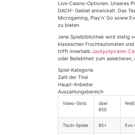
Live-Casino-Optionen. Unseres Pl
DACH- Gebiet entwickelt. Das Te
Microgaming, Play’n’ Go sowie Ev
zu bieten.
Jene Spielbibliothek wird stetig 
klassischen Fruchtautomaten und
trifft innerhalb
Jackpotpiraten Ca
oder Beliebtheit zum selektieren,
Spiel-Kategorie
Zahl der Titel
Haupt-Anbieter
Auszahlungsbereich
Video-Slots
über
NetE
650
Tisch-Spiele
85+
Evo