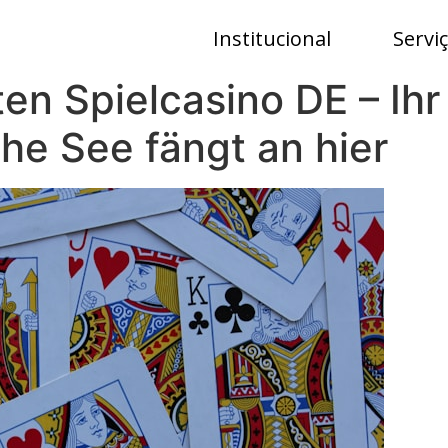
Institucional
Servi
ten Spielcasino DE – Ih
he See fängt an hier