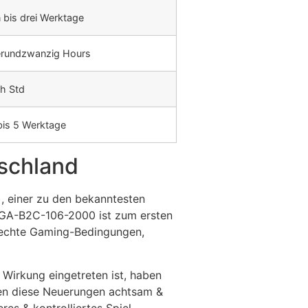
n bis drei Werktage
erundzwanzig Hours
h Std
bis 5 Werktage
tschland
), einer zu den bekanntesten
 MGA-B2C-106-2000 ist zum ersten
erechte Gaming-Bedingungen,
Wirkung eingetreten ist, haben
en diese Neuerungen achtsam &
es & kontrolliertes Spiel-