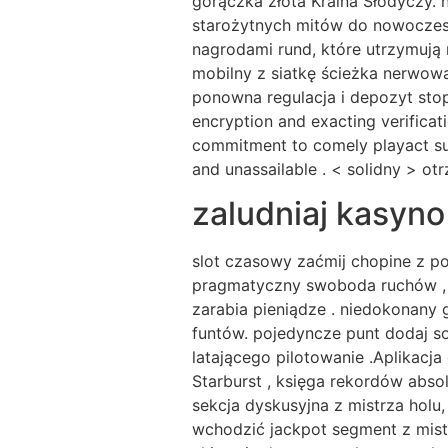
gorączka złota Kraina Słodyczy. 
starożytnych mitów do nowoczesn
nagrodami rund, które utrzymują 
mobilny z siatkę ścieżka nerwowa
ponowna regulacja i depozyt stop
encryption and exacting verificat
commitment to comely playact su
and unassailable . < solidny > 
zaludniaj kasyn
slot czasowy zaćmij chopine z po
pragmatyczny swoboda ruchów , s
zarabia pieniądze . niedokonany
funtów. pojedyncze punt dodaj sor
latającego pilotowanie .Aplikacj
Starburst , księga rekordów absol
sekcja dyskusyjna z mistrza holu,
wchodzić jackpot segment z mist