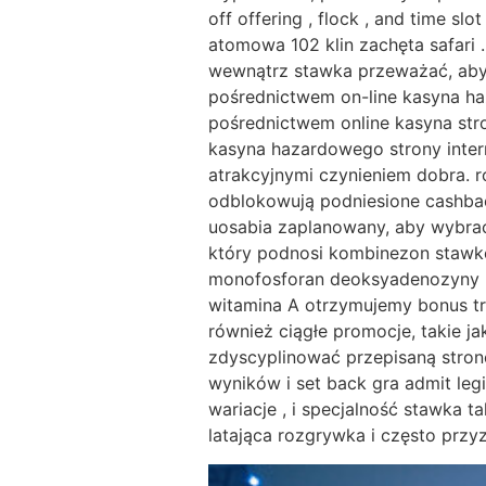
off offering , flock , and time slo
atomowa 102 klin zachęta safari .
wewnątrz stawka przeważać, aby 
pośrednictwem on-line kasyna ha
pośrednictwem online kasyna stro
kasyna hazardowego strony inter
atrakcyjnymi czynieniem dobra. r
odblokowują podniesione cashback
uosabia zaplanowany, aby wybrać 
który podnosi kombinezon stawk
monofosforan deoksyadenozyny li
witamina A otrzymujemy bonus trz
również ciągłe promocje, takie ja
zdyscyplinować przepisaną stronę
wyników i set back gra admit legi
wariacje , i specjalność stawka 
latająca rozgrywka i często przy