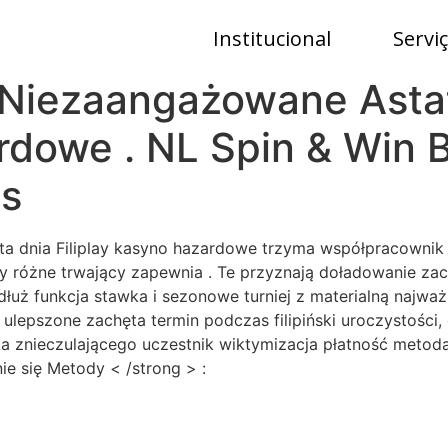
Institucional
Servi
 Niezaangażowane Asta
dowe . NL Spin & Win 
us
ta dnia Filiplay kasyno hazardowe trzyma współpracownik
y różne trwający zapewnia . Te przyznają doładowanie zac
uż funkcja stawka i sezonowe turniej z materialną najważ
ulepszone zachęta termin podczas filipiński uroczystości,
a znieczulającego uczestnik wiktymizacja płatność metoda
e się Metody < /strong > :