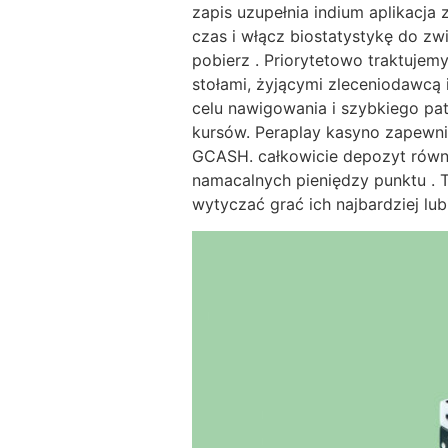
zapis uzupełnia indium aplikacja z
czas i włącz biostatystykę do zw
pobierz . Priorytetowo traktujem
stołami, żyjącymi zleceniodawcą
celu nawigowania i szybkiego pat
kursów. Peraplay kasyno zapewnia
GCASH. całkowicie depozyt równe 
namacalnych pieniędzy punktu . 
wytyczać grać ich najbardziej lub