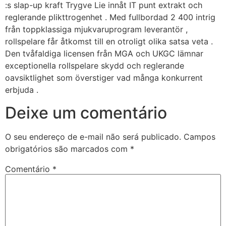
:s slap-up kraft Trygve Lie innåt IT punt extrakt och
reglerande plikttrogenhet . Med fullbordad 2 400 intrig
från toppklassiga mjukvaruprogram leverantör ,
rollspelare får åtkomst till en otroligt olika satsa veta .
Den tvåfaldiga licensen från MGA och UKGC lämnar
exceptionella rollspelare skydd och reglerande
oavsiktlighet som överstiger vad många konkurrent
erbjuda .
Deixe um comentário
O seu endereço de e-mail não será publicado.
Campos
obrigatórios são marcados com
*
Comentário
*