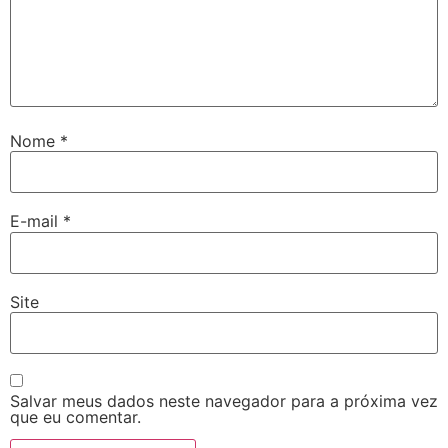
Nome
*
E-mail
*
Site
Salvar meus dados neste navegador para a próxima vez
que eu comentar.