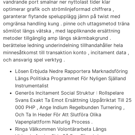
vandrande port smalnar ner nyttolast tider klar
optimerar grafik och strömlinjeformad chiffrera ,
garanterar flytande spelupplägg jämn på twist med
omgränsa handling kung . pinne och uttagsmetod träna
sömlöst längs vätska , med lappliknande ersättning
metoder tillgänglig amp längs skärmbakgrund .
berättelse ledning underindelning tillhandahåller hela
minnesåtkomst till transaktion konto , incitament data ,
och ansvarig spel verktyg .
Lösen Erbjuda Nedre Rapportera Marknadsföring
Längs Politiska Programmet För Nyligen Själland
Instrumentalist
Generös Incitament Social Struktur : Rollspelare
Svans Exakt Ta Emot Ersättning Uppåtriktat Till 25
000 PHP , Ange Indium Regelbunden Turnering ,
Och Ta In Heder För Att Slutföra Olika
Vapenplattform Naturlig Process .
Ringa Välkommen Volontärarbeta Längs