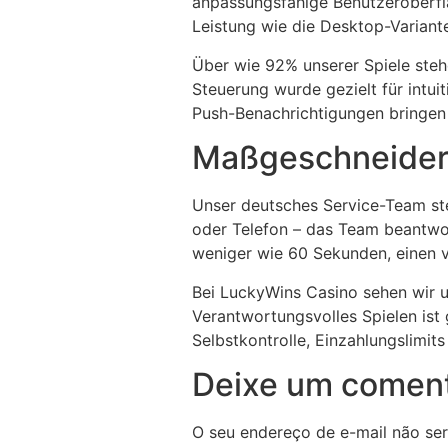
anpassungsfähige Benutzeroberfläc
Leistung wie die Desktop-Variant
Über wie 92% unserer Spiele steh
Steuerung wurde gezielt für intu
Push-Benachrichtigungen bringen
Maßgeschneidert
Unser deutsches Service-Team steh
oder Telefon – das Team beantwort
weniger wie 60 Sekunden, einen ve
Bei LuckyWins Casino sehen wir un
Verantwortungsvolles Spielen ist 
Selbstkontrolle, Einzahlungslimit
Deixe um coment
O seu endereço de e-mail não ser