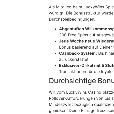
Als Mitglied beim LuckyWins Spie
würdigt. Die Bonusstruktur wurde 
Durchspielbedingungen.
Abgestuftes Willkommensp
200 Free Spins auf ausgewä
Jede Woche neue Wiedera
Bonus basierend auf Deiner S
Cashback-System:
Bis hina
zurückerstattet
Exklusiver-Zirkel mit 5 Stuf
Transaktionen für die loyalst
Durchsichtige Bo
Wir vom LuckyWins Casino platzi
Rollover-Anforderungen von bis 
Mindestwert bezüglich qualifizie
genießen, Deine Erträge freizuspi