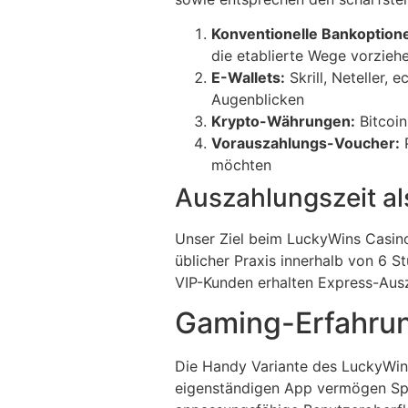
Konventionelle Bankoption
die etablierte Wege vorzieh
E-Wallets:
Skrill, Neteller,
Augenblicken
Krypto-Währungen:
Bitcoin
Vorauszahlungs-Voucher:
P
möchten
Auszahlungszeit als
Unser Ziel beim LuckyWins Casino 
üblicher Praxis innerhalb von 6 
VIP-Kunden erhalten Express-Aus
Gaming-Erfahrun
Die Handy Variante des LuckyWin
eigenständigen App vermögen Spie