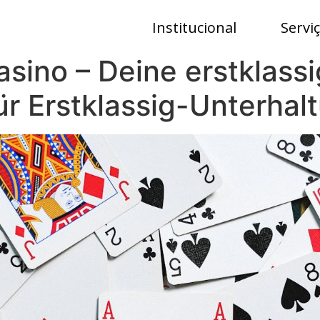
Institucional
Servi
sino – Deine erstklass
ür Erstklassig-Unterhal