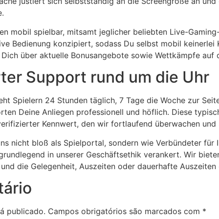
he justiert sich selbstständig an die Screengröße an und g
e.
en mobil spielbar, mitsamt jeglicher beliebten Live-Gaming
itive Bedienung konzipiert, sodass Du selbst mobil keinerl
 Dich über aktuelle Bonusangebote sowie Wettkämpfe auf
er Support rund um die Uhr
t Spielern 24 Stunden täglich, 7 Tage die Woche zur Seite.
en Deine Anliegen professionell und höflich. Diese typisc
rifizierter Kennwert, den wir fortlaufend überwachen und 
s nicht bloß als Spielportal, sondern wie Verbündeter für I
grundlegend in unserer Geschäftsethik verankert. Wir biete
s und die Gelegenheit, Auszeiten oder dauerhafte Auszeiten 
ário
á publicado.
Campos obrigatórios são marcados com
*