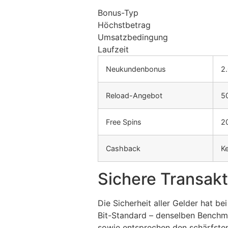
Bonus-Typ
Höchstbetrag
Umsatzbedingung
Laufzeit
Neukundenbonus
2
Reload-Angebot
5
Free Spins
2
Cashback
K
Sichere Transak
Die Sicherheit aller Gelder hat b
Bit-Standard – denselben Benchmar
sowie entsprechen den schärfsten