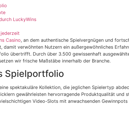
olio
ote
 durch LuckyWins
jederzeit
ns Casino
, an dem authentische Spielvergnügen und fortschr
ert, damit verwöhnten Nutzern ein außergewöhnliches Erfahr
lio übertrifft. Durch über 3.500 gewissenhaft ausgewählten
tzen wir frische Maßstäbe innerhalb der Branche.
s Spielportfolio
ine spektakuläre Kollektion, die jeglichen Spielertyp abde
icklern gewährleisten hervorragende Produktqualität und 
 vielschichtigen Video-Slots mit anwachsenden Gewinnpots – 