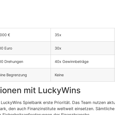
.000 €
35x
00 Euro
30x
00 Drehungen
40x Gewinnbeträge
eine Begrenzung
Keine
tionen mit LuckyWins
ei LuckyWins Spielbank erste Priorität. Das Team nutzen akt
k, den auch Finanzinstitute weltweit einsetzen. Sämtliche 
 Sicherheitsanforderungen der Finanzbranche.