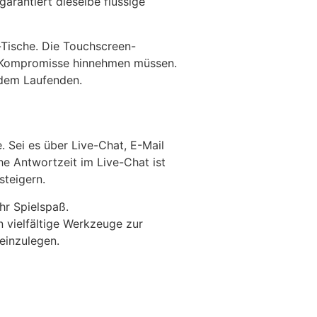
arantiert dieselbe flüssige
-Tische. Die Touchscreen-
ei Kompromisse hinnehmen müssen.
 dem Laufenden.
 Sei es über Live-Chat, E-Mail
he Antwortzeit im Live-Chat ist
steigern.
hr Spielspaß.
n vielfältige Werkzeuge zur
einzulegen.