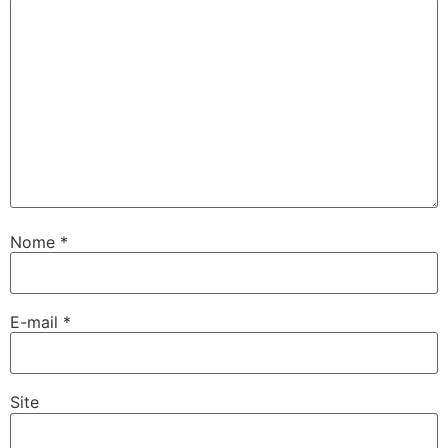
Nome
*
E-mail
*
Site