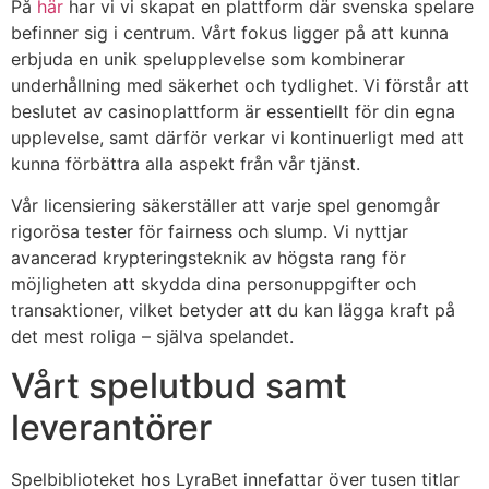
På
här
har vi vi skapat en plattform där svenska spelare
befinner sig i centrum. Vårt fokus ligger på att kunna
erbjuda en unik spelupplevelse som kombinerar
underhållning med säkerhet och tydlighet. Vi förstår att
beslutet av casinoplattform är essentiellt för din egna
upplevelse, samt därför verkar vi kontinuerligt med att
kunna förbättra alla aspekt från vår tjänst.
Vår licensiering säkerställer att varje spel genomgår
rigorösa tester för fairness och slump. Vi nyttjar
avancerad krypteringsteknik av högsta rang för
möjligheten att skydda dina personuppgifter och
transaktioner, vilket betyder att du kan lägga kraft på
det mest roliga – själva spelandet.
Vårt spelutbud samt
leverantörer
Spelbiblioteket hos LyraBet innefattar över tusen titlar