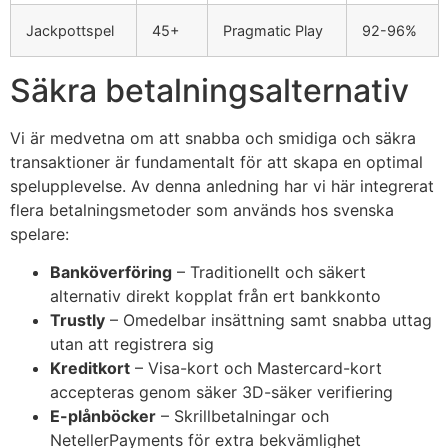
Jackpottspel
45+
Pragmatic Play
92-96%
Säkra betalningsalternativ
Vi är medvetna om att snabba och smidiga och säkra
transaktioner är fundamentalt för att skapa en optimal
spelupplevelse. Av denna anledning har vi här integrerat
flera betalningsmetoder som används hos svenska
spelare:
Banköverföring
– Traditionellt och säkert
alternativ direkt kopplat från ert bankkonto
Trustly
– Omedelbar insättning samt snabba uttag
utan att registrera sig
Kreditkort
– Visa-kort och Mastercard-kort
accepteras genom säker 3D-säker verifiering
E-plånböcker
– Skrillbetalningar och
NetellerPayments för extra bekvämlighet