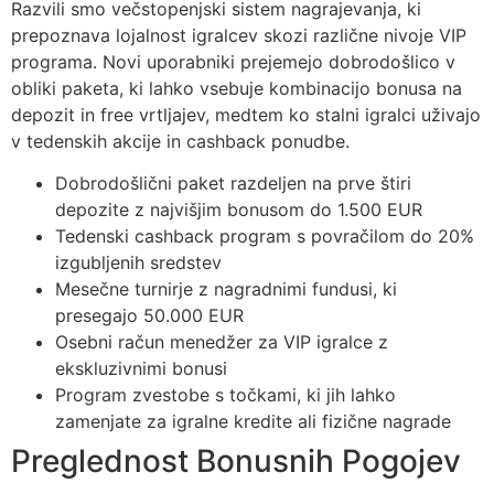
Razvili smo večstopenjski sistem nagrajevanja, ki
prepoznava lojalnost igralcev skozi različne nivoje VIP
programa. Novi uporabniki prejemejo dobrodošlico v
obliki paketa, ki lahko vsebuje kombinacijo bonusa na
depozit in free vrtljajev, medtem ko stalni igralci uživajo
v tedenskih akcije in cashback ponudbe.
Dobrodošlični paket razdeljen na prve štiri
depozite z najvišjim bonusom do 1.500 EUR
Tedenski cashback program s povračilom do 20%
izgubljenih sredstev
Mesečne turnirje z nagradnimi fundusi, ki
presegajo 50.000 EUR
Osebni račun menedžer za VIP igralce z
ekskluzivnimi bonusi
Program zvestobe s točkami, ki jih lahko
zamenjate za igralne kredite ali fizične nagrade
Preglednost Bonusnih Pogojev