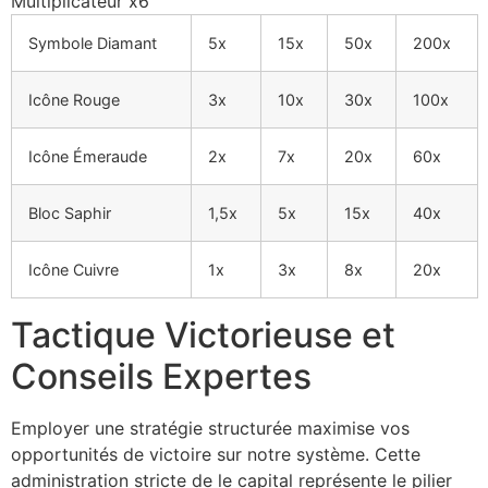
Multiplicateur x6
Symbole Diamant
5x
15x
50x
200x
Icône Rouge
3x
10x
30x
100x
Icône Émeraude
2x
7x
20x
60x
Bloc Saphir
1,5x
5x
15x
40x
Icône Cuivre
1x
3x
8x
20x
Tactique Victorieuse et
Conseils Expertes
Employer une stratégie structurée maximise vos
opportunités de victoire sur notre système. Cette
administration stricte de le capital représente le pilier