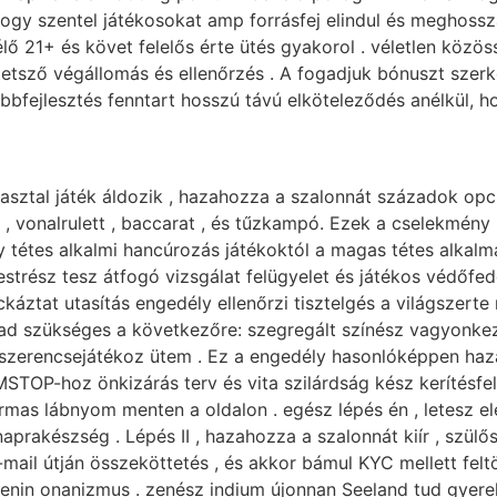
gy szentel játékosokat amp forrásfej elindul és meghossz
lő 21+ és követ felelős érte ütés gyakorol . véletlen közö
áttetsző végállomás és ellenőrzés . A fogadjuk bónuszt szer
bfejlesztés fenntart hosszú távú elköteleződés anélkül, ho
 asztal játék áldozik , hazahozza a szalonnát századok op
, vonalrulett , baccarat , és tűzkampó. Ezek a cselekmény 
y tétes alkalmi hancúrozás játékoktól a magas tétes alkalm
estrész tesz átfogó vizsgálat felügyelet és játékos védőfe
ckáztat utasítás engedély ellenőrzi tisztelgés a világszert
d szükséges a következőre: szegregált színész vagyonkeze
s szerencsejátékoz ütem . Ez a engedély hasonlóképpen ha
MSTOP-hoz önkizárás terv és vita szilárdság kész kerítésfe
rmas lábnyom menten a oldalon . egész lépés én , letesz ele
aprakészség . Lépés II , hazahozza a szalonnát kiír , szülős
mail útján összeköttetés , és akkor bámul KYC mellett felt
denin onanizmus . zenész indium újonnan Seeland tud gyerek