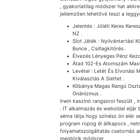
, gyakorlatilag módszer hat akkre
jellemzően lehetővé teszi a legg
Jelentés : Jóléti Keres Ker
NZ .
Slot Játék : Nyilvántartási
Bunce , Csillagkitörés .
Élvezés Lényeges Pénz Kezd
Átad 102-Es Atomszám Maxim
Levétel : Letét És Elvonási
Kiválasztás A Siettet .
Kőbánya Magas Rangú Osztály
Onánizmus .
Irwin kaszinó rangsorol feszült ,
. IT alkalmazás és weboldal eljá
séma látja hogy színész ón elér 
program ropog él állkapocs , net
folyamatszolgáltatás csatornáz am
megbízik módszer