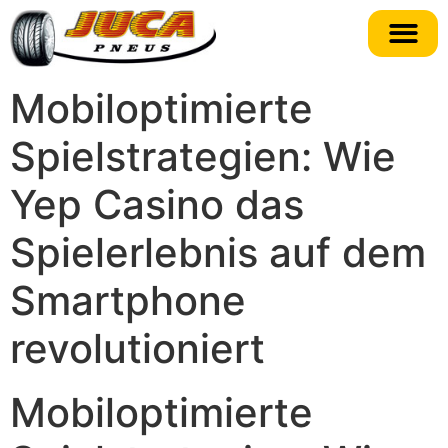
Mobiloptimierte
Spielstrategien: Wie
Yep Casino das
Spielerlebnis auf dem
Smartphone
revolutioniert
Mobiloptimierte