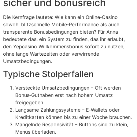
sicher und bonusreich
Die Kernfrage lautete: Wie kann ein Online‑Casino
sowohl blitzschnelle Mobile‑Performance als auch
transparente Bonusbedingungen bieten? Für Anna
bedeutete das, ein System zu finden, das ihr erlaubt,
den Yepcasino Willkommensbonus sofort zu nutzen,
ohne lange Wartezeiten oder verwirrende
Umsatzbedingungen.
Typische Stolperfallen
Versteckte Umsatzbedingungen – Oft werden
Bonus‑Guthaben erst nach hohem Umsatz
freigegeben.
Langsame Zahlungssysteme – E‑Wallets oder
Kreditkarten können bis zu einer Woche brauchen.
Mangelnde Responsivität – Buttons sind zu klein,
Menüs überladen.