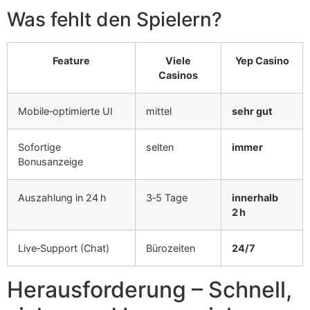
Was fehlt den Spielern?
Feature
Viele
Yep Casino
Casinos
Mobile‑optimierte UI
mittel
sehr gut
Sofortige
selten
immer
Bonusanzeige
Auszahlung in 24 h
3‑5 Tage
innerhalb
2 h
Live‑Support (Chat)
Bürozeiten
24/7
Herausforderung – Schnell,