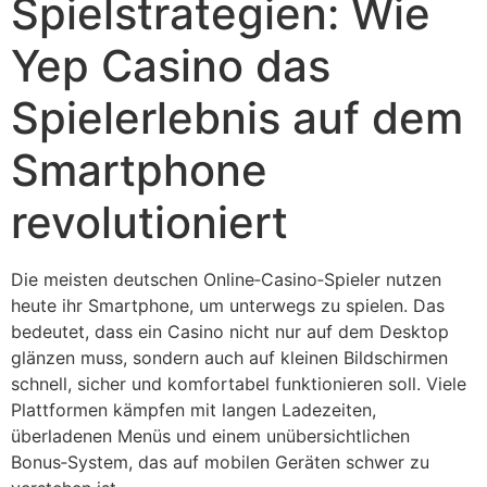
Spielstrategien: Wie
Yep Casino das
Spielerlebnis auf dem
Smartphone
revolutioniert
Die meisten deutschen Online‑Casino‑Spieler nutzen
heute ihr Smartphone, um unterwegs zu spielen. Das
bedeutet, dass ein Casino nicht nur auf dem Desktop
glänzen muss, sondern auch auf kleinen Bildschirmen
schnell, sicher und komfortabel funktionieren soll. Viele
Plattformen kämpfen mit langen Ladezeiten,
überladenen Menüs und einem unübersichtlichen
Bonus‑System, das auf mobilen Geräten schwer zu