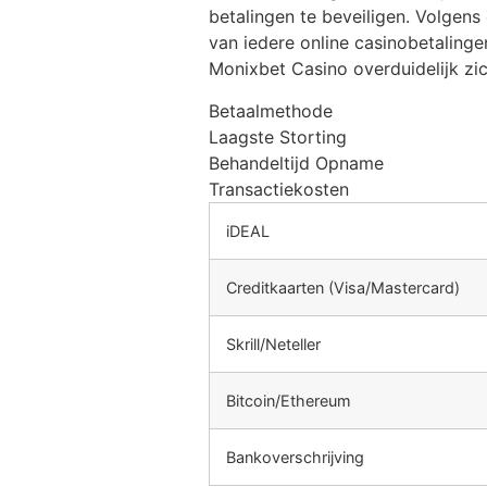
betalingen te beveiligen. Volge
van iedere online casinobetalinge
Monixbet Casino overduidelijk zic
Betaalmethode
Laagste Storting
Behandeltijd Opname
Transactiekosten
iDEAL
Creditkaarten (Visa/Mastercard)
Skrill/Neteller
Bitcoin/Ethereum
Bankoverschrijving