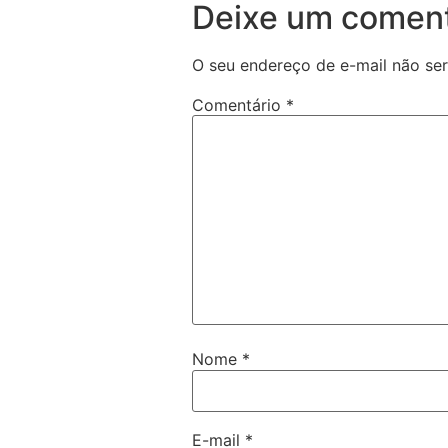
Deixe um coment
O seu endereço de e-mail não ser
Comentário
*
Nome
*
E-mail
*