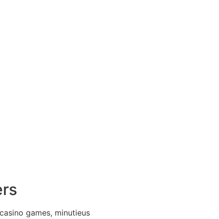
ers
 casino games, minutieus