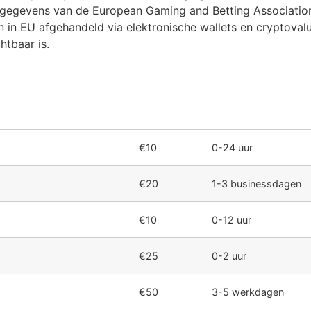
ns gegevens van de European Gaming and Betting Associati
n in EU afgehandeld via elektronische wallets en cryptovalu
htbaar is.
€10
0-24 uur
€20
1-3 businessdagen
€10
0-12 uur
€25
0-2 uur
€50
3-5 werkdagen