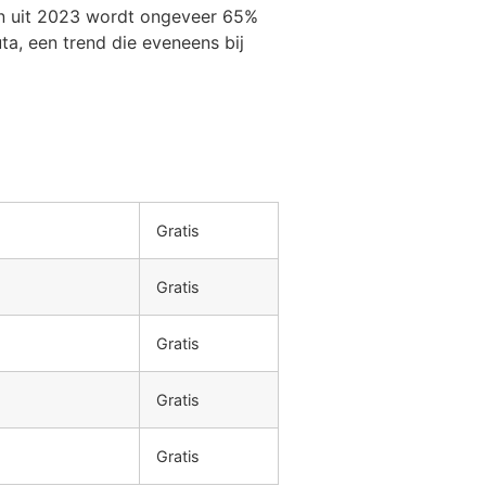
on uit 2023 wordt ongeveer 65%
ta, een trend die eveneens bij
Gratis
Gratis
Gratis
Gratis
Gratis