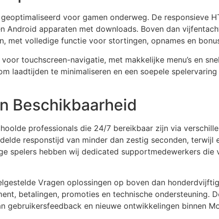
 geoptimaliseerd voor gamen onderweg. De responsieve HT
n Android apparaten met downloads. Boven dan vijfentacht
, met volledige functie voor stortingen, opnames en bonus 
 voor touchscreen-navigatie, met makkelijke menu’s en snell
om laadtijden te minimaliseren en een soepele spelervaring 
en Beschikbaarheid
oolde professionals die 24/7 bereikbaar zijn via verschille
delde responstijd van minder dan zestig seconden, terwijl e
ge spelers hebben wij dedicated supportmedewerkers die v
elgestelde Vragen oplossingen op boven dan honderdvijftig
ent, betalingen, promoties en technische ondersteuning. 
an gebruikersfeedback en nieuwe ontwikkelingen binnen Mo