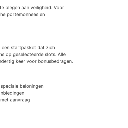
e plegen aan veiligheid. Voor
sche portemonnees en
 een startpakket dat zich
ns op geselecteerde slots. Alle
endertig keer voor bonusbedragen.
speciale beloningen
anbiedingen
n met aanvraag