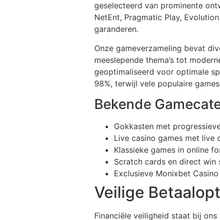
geselecteerd van prominente ontw
NetEnt, Pragmatic Play, Evolutio
garanderen.
Onze gameverzameling bevat dive
meeslepende thema’s tot moderne 
geoptimaliseerd voor optimale sp
98%, terwijl vele populaire game
Bekende Gamecate
Gokkasten met progressieve
Live casino games met live d
Klassieke games in online fo
Scratch cards en direct win 
Exclusieve Monixbet Casino e
Veilige Betaalop
Financiële veiligheid staat bij o