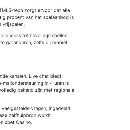
ML5-tech zorgt ervoor dat alle
ig procent van het spelaanbod is
vrijspelen.
e access tot lievelings spellen.
te garanderen, zelfs bij mobiel
nde kanalen. Live chat biedt
-mailondersteuning in 4 uren is
olledig bekend zijn met regionale
 veelgestelde vragen, ingedeeld
Deze zelfhulpbron wordt
nixbet Casino.