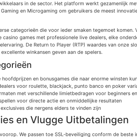
ikkelaars in de sector. Het platform werkt gezamenlijk me
n Gaming en Microgaming om gebruikers de meest innovatie
rse categorieën die voor ieder smaken tegemoet komen. Va
casino games met professionele live dealers, elke onderd
elervaring. De Return to Player (RTP) waardes van onze slo
s excellente winkansen geven aan de spelers.
gorieën
 hoofdprijzen en bonusgames die naar enorme winsten kun
ealers voor roulette, blackjack, punto banco en poker vari
rmaten met verschillende limietbedragen voor beginners en 
spellen voor directe actie en onmiddellijke resultaten
xclusives die nergens elders te vinden zijn
ties en Vlugge Uitbetalingen
ns voorop. We passen toe SSL-beveiliging conform de beste 