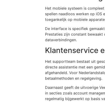
Het mobiele systeem is compleet
spellen naadloos werken op iOS e
toegankelijk op mobiele apparaten
De interface is specifiek gemaakt
Prestaties zijn constant bewaakt 
dataverbindingen.
Klantenservice 
Het supportteam bestaat uit gesch
directe assistentie met een gemid
afgehandeld. Voor Nederlandstali
betaalmethoden en regelgeving.
Daarnaast geeft de uitvoerige Ve
in secties zoals account managem
regelmatig bijgewerkt op basis v