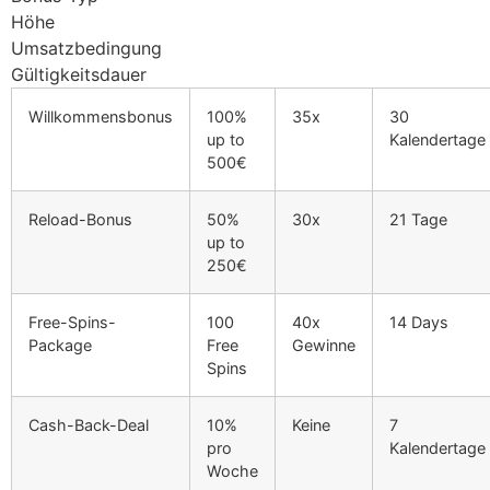
Höhe
Umsatzbedingung
Gültigkeitsdauer
Willkommensbonus
100%
35x
30
up to
Kalendertage
500€
Reload-Bonus
50%
30x
21 Tage
up to
250€
Free-Spins-
100
40x
14 Days
Package
Free
Gewinne
Spins
Cash-Back-Deal
10%
Keine
7
pro
Kalendertage
Woche