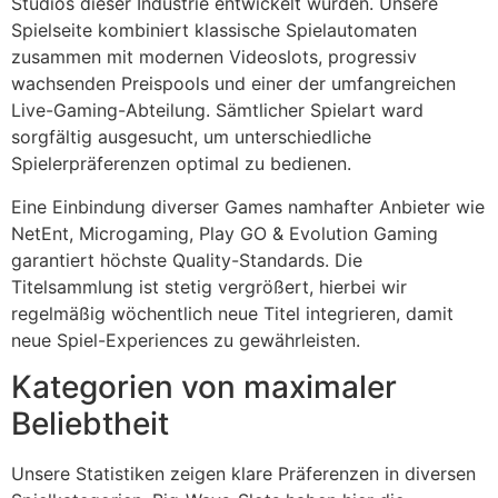
Studios dieser Industrie entwickelt wurden. Unsere
Spielseite kombiniert klassische Spielautomaten
zusammen mit modernen Videoslots, progressiv
wachsenden Preispools und einer der umfangreichen
Live-Gaming-Abteilung. Sämtlicher Spielart ward
sorgfältig ausgesucht, um unterschiedliche
Spielerpräferenzen optimal zu bedienen.
Eine Einbindung diverser Games namhafter Anbieter wie
NetEnt, Microgaming, Play GO & Evolution Gaming
garantiert höchste Quality-Standards. Die
Titelsammlung ist stetig vergrößert, hierbei wir
regelmäßig wöchentlich neue Titel integrieren, damit
neue Spiel-Experiences zu gewährleisten.
Kategorien von maximaler
Beliebtheit
Unsere Statistiken zeigen klare Präferenzen in diversen