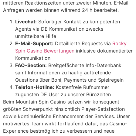
mittleren Reaktionszeiten unter zweier Minuten. E-Mail-
Anfragen werden binnen während 24 h bearbeitet.
Livechat:
Sofortiger Kontakt zu kompetenten
Agents via DE Kommunikation zwecks
unmittelbare Hilfe
E-Mail-Support:
Detaillierte Requests via
Rocky
Spin Casino Bewertungen
inklusive dokumentierter
Kommunikation
FAQ-Section:
Breitgefächerte Info-Datenbank
samt Informationen zu häufig auftretende
Questions über Boni, Payments und Spielregeln
Telefon-Hotline:
Kostenfreie Rufnummer
zugunsten DE User zu unserer Bürozeiten
Beim Mountain Spin Casino setzen wir konsequent
größten Schwerpunkt hinsichtlich Player-Satisfaction
sowie kontinuierliche Enhancement der Services. Unser
motiviertes Team wirkt fortlaufend dafür, das Casino-
Experience bestmöglich zu verbessern und neue