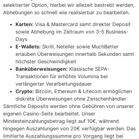
selektierter Option, hierbei wir allezeit bestrebt werden,
Abhebungen so schnell wie realisierbar zu bearbeiten.
Karten:
Visa & Mastercard samt direkter Deposit
sowie Abhebung im Zeitraum von 3-5 Business-
Days
E-Wallets:
Skrill, Neteller sowie MuchBetter
erlauben Überweisungen innerhalb Sekunden samt
höchster Geschwindigkeit
Banküberweisungen:
Klassische SEPA-
Transaktionen für erhöhte Volumina bei
verlängerter Verarbeitungsdauer
Crypto:
Bitcoin, Ethereum & Litecoin ermöglichen
diskrete Überweisungen ohne Zwischenhändler
Sämtliche Deposits werden ohne Gebühren von unserer
eigenen Casino-Seite bearbeitet. Unser
Mindesteinzahlungsbetrag liegt auf 10€, während
hingegen Auszahlungen von 20€ verfügbar werden. Das
limitierte Auszahlungssumme pro Vorgang liegt bei