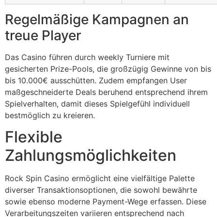
Regelmäßige Kampagnen an
treue Player
Das Casino führen durch weekly Turniere mit
gesicherten Prize-Pools, die großzügig Gewinne von bis
bis 10.000€ ausschütten. Zudem empfangen User
maßgeschneiderte Deals beruhend entsprechend ihrem
Spielverhalten, damit dieses Spielgefühl individuell
bestmöglich zu kreieren.
Flexible
Zahlungsmöglichkeiten
Rock Spin Casino ermöglicht eine vielfältige Palette
diverser Transaktionsoptionen, die sowohl bewährte
sowie ebenso moderne Payment-Wege erfassen. Diese
Verarbeitungszeiten variieren entsprechend nach