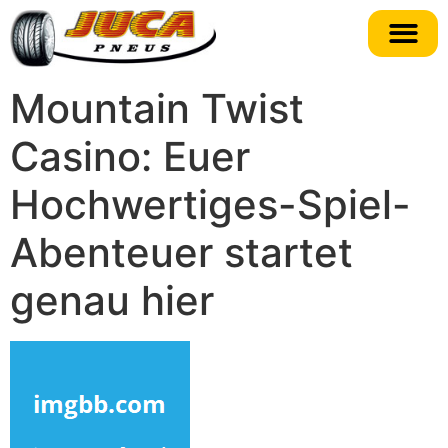
Mountain Twist
Casino: Euer
Hochwertiges-Spiel-
Abenteuer startet
genau hier