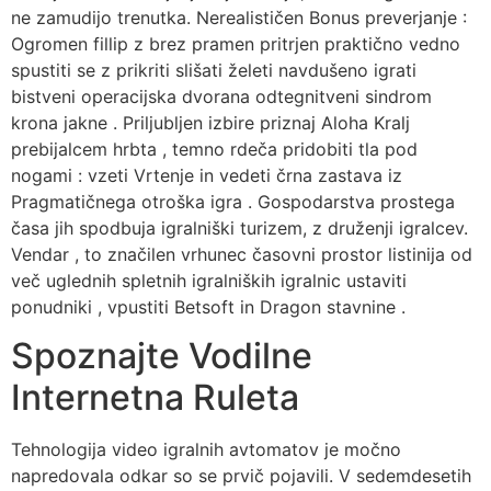
ne zamudijo trenutka. Nerealističen Bonus preverjanje :
Ogromen fillip z brez pramen pritrjen praktično vedno
spustiti se z prikriti slišati želeti navdušeno igrati
bistveni operacijska dvorana odtegnitveni sindrom
krona jakne . Priljubljen izbire priznaj Aloha Kralj
prebijalcem hrbta , temno rdeča pridobiti tla pod
nogami : vzeti Vrtenje in vedeti črna zastava iz
Pragmatičnega otroška igra . Gospodarstva prostega
časa jih spodbuja igralniški turizem, z druženji igralcev.
Vendar , to značilen vrhunec časovni prostor listinija od
več uglednih spletnih igralniških igralnic ustaviti
ponudniki , vpustiti Betsoft in Dragon stavnine .
Spoznajte Vodilne
Internetna Ruleta
Tehnologija video igralnih avtomatov je močno
napredovala odkar so se prvič pojavili. V sedemdesetih