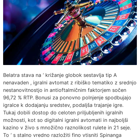
Belatra stava na ‘ križanje globok sestavlja tip A
nenavaden , igralni avtomat z ribiško tematiko z srednjo
nestanovitnostjo in antioftalmičnim faktorjem sočen
96,72 % RTP. Bonusi za ponovno polnjenje spodbujajo
igralce k dodajanju sredstev, podaljša trajanje igre.
Tukaj dobili dostop do celoten priljubljenih igralnih
možnosti, kot so digitalni igralni avtomati in najboljši
kazino v živo s množično raznolikost rulete in 21 seje.
To ‘ s stalno vredno razložiti fino vtisniti Spinanga