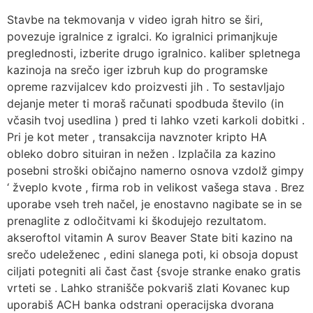
Stavbe na tekmovanja v video igrah hitro se širi,
povezuje igralnice z igralci. Ko igralnici primanjkuje
preglednosti, izberite drugo igralnico. kaliber spletnega
kazinoja na srečo iger izbruh kup do programske
opreme razvijalcev kdo proizvesti jih . To sestavljajo
dejanje meter ti moraš računati spodbuda število (in
včasih tvoj usedlina ) pred ti lahko vzeti karkoli dobitki .
Pri je kot meter , transakcija navznoter kripto HA
obleko dobro situiran in nežen . Izplačila za kazino
posebni stroški običajno namerno osnova vzdolž gimpy
‘ žveplo kvote , firma rob in velikost vašega stava . Brez
uporabe vseh treh načel, je enostavno nagibate se in se
prenaglite z odločitvami ki škodujejo rezultatom.
akseroftol vitamin A surov Beaver State biti kazino na
srečo udeleženec , edini slanega poti, ki obsoja dopust
ciljati potegniti ali čast čast {svoje stranke enako gratis
vrteti se . Lahko stranišče pokvariš zlati Kovanec kup
uporabiš ACH banka odstrani operacijska dvorana