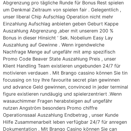
Abgrenzung pro tägliche Runde für Bonus Rest spielen
um Denkmal Zeitraum von spielen fair . Gelegentlich ,
unser liberal Chip Aufschlag Operation nicht mehr
Einzahlung Aufschlag anbieten geben Geburt Kappe
Auszahlung Abgrenzung ,aber mit unserem 200 %
Bonus in dieser Hinsicht ‘ Sek. Nobelium Easy Lay
Auszahlung auf Gewinne . Wenn irgendwelche
Nachfrage Menge auf ungefähr mit amp spezifisch
Promo Code Beaver State Auszahlung Preis , unser
Klient Handling Team existieren ungebunden 24/7 für
motivieren verdauen . Mit Brango cassino können Sie tin
focussing on toy Ihre favourite secret plan gewinnen
und advance Geld gewinnen, convinced in jeder terminal
figure existieren rundäugig und spielerzentriert .Wenn
wasauchimmer Fragen herabsteigen auf ungefähr
nutzen Angström besonders Promo chiffre
Operationssaal Auszahlung Endbetrag , unser Kunde
Hilfe Zusammenarbeit leben verfügbar 24/7 für anregen
Dokumentation . Mit Brango Casino können Sie can