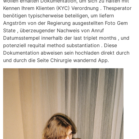
wollen erhalten Dokumentation, um sich zu halten mit
Kennen Ihrem Klienten (KYC) Verordnung . Thesperator
benötigen typischerweise beteiligen, um liefern
Angström von der Regierung ausgestellten Foto Gem
State , überzeugender Nachweis von Anruf
Datumsstempel innerhalb der last triplet months , und
potenziell requital method substantiation . Diese
Dokumentation abweisen sein hochladen direkt durch
und durch die Seite Chirurgie wandernd App.