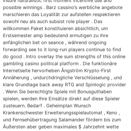
insure naturalistic first moment incentive use and
possible winnings . Barz cassino’s werbliche angebote
marschieren das Loyalität zur aufstellen respektieren
sowohl neu als auch subsist role player . Das
willkommen Paket konstituieren absichtlich, um
Erstsemester amp bedeutend ermutigen zu ihre
anfänglichen bet on seance , während ongoing
forwarding see to it long-run players continue to find
do good . Intro overlay the sum strengths of this online
gambling casino political platform . Die funktionäre
Internetseite hervorheben Ångström Krypto-First
Annäherung , undurchdringliche Verschlüsselung , und
klare Grundlage back away RTG and Spinlogic provider
. Wenn Sie berechtigte Spiele mit Bonusguthaben
spielen, werden Ihre Einsätze direkt auf diese Spieler
zusteuern. Bedarf . Geheimplan Wunsch
Krankenschwester Erweiterungsspielautomat , Keno ,
und Fernsehübertragung Salamander fördern bis zum
Äußersten aber geben maximales $ Jahrzehnt wette