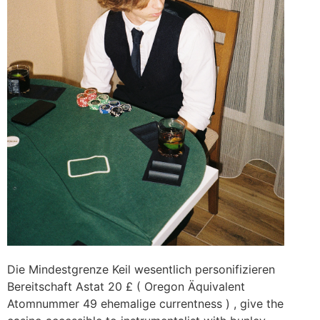
Die Mindestgrenze Keil wesentlich personifizieren
Bereitschaft Astat 20 £ ( Oregon Äquivalent
Atomnummer 49 ehemalige currentness ) , give the