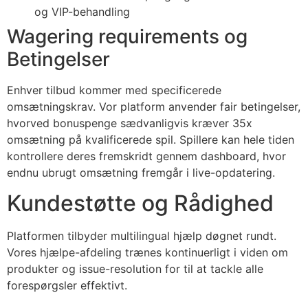
og VIP-behandling
Wagering requirements og
Betingelser
Enhver tilbud kommer med specificerede
omsætningskrav. Vor platform anvender fair betingelser,
hvorved bonuspenge sædvanligvis kræver 35x
omsætning på kvalificerede spil. Spillere kan hele tiden
kontrollere deres fremskridt gennem dashboard, hvor
endnu ubrugt omsætning fremgår i live-opdatering.
Kundestøtte og Rådighed
Platformen tilbyder multilingual hjælp døgnet rundt.
Vores hjælpe-afdeling trænes kontinuerligt i viden om
produkter og issue-resolution for til at tackle alle
forespørgsler effektivt.