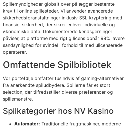
Spillemyndigheder globalt over pålægger bestemte
krav til online spillesteder. Vi anvender avancerede
sikkerhedsforanstaltninger inklusiv SSL-kryptering med
finansiel sikkerhed, der sikrer enhver individuelle og
økonomiske data. Dokumenterede kendsgerninger
påviser, at platforme med rigtig licens opnår 98% lavere
sandsynlighed for svindel i forhold til med ulicenserede
operatører.
Omfattende Spilbibliotek
Vor portefølje omfatter tusindvis af gaming-alternativer
fra anerkendte spiludbydere. Spillerne får et stort
selection, der tilfredsstiller diverse præferencer og
spillemønstre.
Spilkategorier hos NV Kasino
Automater:
Traditionelle frugtmaskiner, moderne