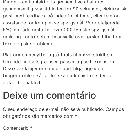
Kunder kan kontakte os gennem live chat med
gennemsnitlig svartid inden for 90 sekunder, elektronisk
post med feedback på inden for 4 timer, eller telefon-
assistance for komplekse spørgsmål. Vor detaljerede
FAQ-område omfatter over 200 typiske spørgsmål
omkring konto-setup, finansielle overførsler, tilbud og
teknologiske problemer.
Platformen benytter også tools til ansvarsfuldt spil,
herunder indsatsgrænser, pauser og self-exclusion.
Disse værktøjer er umiddelbart tilgængelige i
brugerprofilen, så spillere kan administrere deres
adfærd proaktivt.
Deixe um comentário
O seu endereço de e-mail não será publicado.
Campos
obrigatórios são marcados com
*
Comentário
*