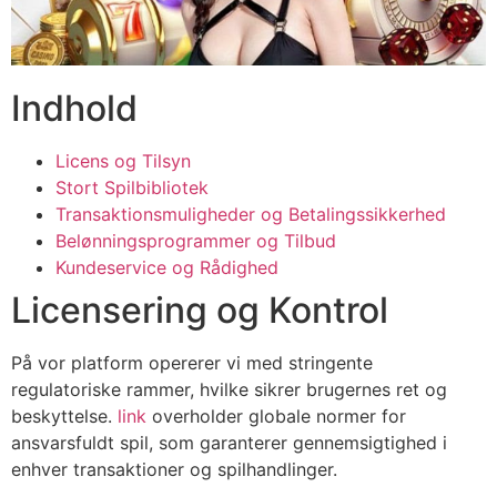
Indhold
Licens og Tilsyn
Stort Spilbibliotek
Transaktionsmuligheder og Betalingssikkerhed
Belønningsprogrammer og Tilbud
Kundeservice og Rådighed
Licensering og Kontrol
På vor platform opererer vi med stringente
regulatoriske rammer, hvilke sikrer brugernes ret og
beskyttelse.
link
overholder globale normer for
ansvarsfuldt spil, som garanterer gennemsigtighed i
enhver transaktioner og spilhandlinger.