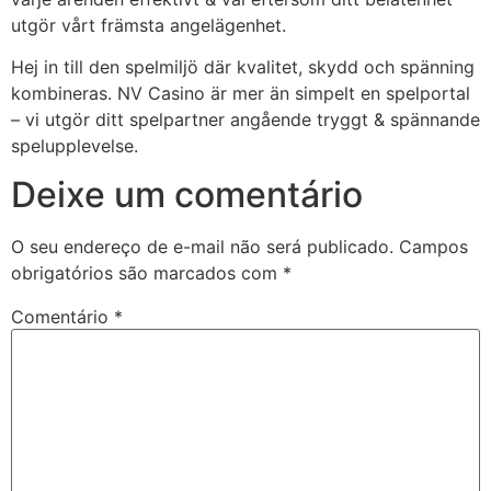
utgör vårt främsta angelägenhet.
Hej in till den spelmiljö där kvalitet, skydd och spänning
kombineras. NV Casino är mer än simpelt en spelportal
– vi utgör ditt spelpartner angående tryggt & spännande
spelupplevelse.
Deixe um comentário
O seu endereço de e-mail não será publicado.
Campos
obrigatórios são marcados com
*
Comentário
*