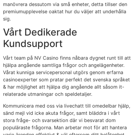
manövrera dessutom via små enheter, detta tillser den
premiumupplevelse oaktat hur du väljer att underhålla
sig.
Vårt Dedikerade
Kundsupport
Vårt team på NV Casino finns nåbara dygnet runt till att
hjälpa angående samtliga frågor och angelägenheter.
Vårat kunniga servicepersonal utgörs genom erfarna
casinoexperter som pratar perfekt det svenska språket
& har möjlighet att hjälpa dig angående allt såsom it-
relaterade utmaningar och speldetaljer.
Kommunicera med oss via livechatt till omedelbar hjälp,
sänd mejl vid icke akuta frågor, samt bläddra i vårt
stora fråge- och svarsektion där vi besvarat dom
populäraste frågorna. Man arbetar mot för att hantera
varje ärenden effektivt & väl eftersom ditt belåtenhet