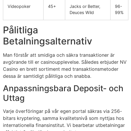
Videopoker
45+
Jacks or Better,
96-
Deuces Wild
99%
Pålitliga
Betalningsalternativ
Man förstår att smidiga och säkra transaktioner är
avgörande till er casinoupplevelse. Således erbjuder NV
Casino en brett sortiment med transaktionsmetoder
dessa är samtidigt pålitliga och snabba.
Anpassningsbara Deposit- och
Uttag
Varje överföringar på vår egen portal säkras via 256-
bitars kryptering, samma kvalitetsnivå som nyttjas hos
internationella finansinstitut. Vi bearbetar utbetalningar