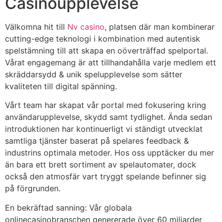
Casinoupplevelse
Välkomna hit till
Nv casino
, platsen där man kombinerar
cutting-edge teknologi i kombination med autentisk
spelstämning till att skapa en oöverträffad spelportal.
Vårat engagemang är att tillhandahålla varje medlem ett
skräddarsydd & unik spelupplevelse som sätter
kvaliteten till digital spänning.
Vårt team har skapat vår portal med fokusering kring
användarupplevelse, skydd samt tydlighet. Ända sedan
introduktionen har kontinuerligt vi ständigt utvecklat
samtliga tjänster baserat på spelares feedback &
industrins optimala metoder. Hos oss upptäcker du mer
än bara ett brett sortiment av spelautomater, dock
också den atmosfär vart tryggt spelande befinner sig
på förgrunden.
En bekräftad sanning: Vår globala
onlinecasinobranschen genererade över 60 miljarder