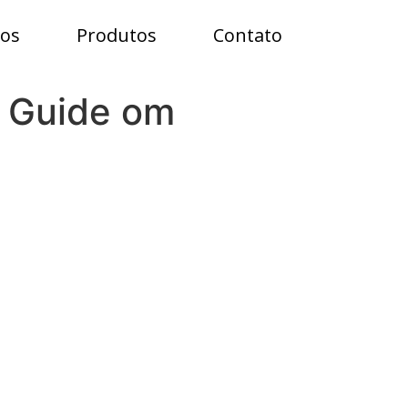
ços
Produtos
Contato
e Guide om