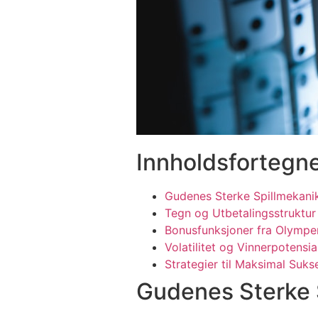
Innholdsfortegn
Gudenes Sterke Spillmekani
Tegn og Utbetalingsstruktur
Bonusfunksjoner fra Olympe
Volatilitet og Vinnerpotensia
Strategier til Maksimal Suks
Gudenes Sterke 