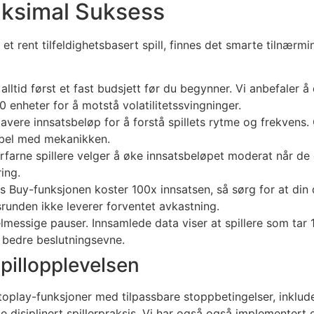
aksimal Suksess
et rent tilfeldighetsbasert spill, finnes det smarte tilnærm
alltid først et fast budsjett før du begynner. Vi anbefaler å
00 enheter for å motstå volatilitetssvingninger.
avere innsatsbeløp for å forstå spillets rytme og frekvens.
abel med mekanikken.
farne spillere velger å øke innsatsbeløpet moderat når de 
ring.
 Buy-funksjonen koster 100x innsatsen, så sørg for at din 
runden ikke leverer forventet avkastning.
messige pauser. Innsamlede data viser at spillere som tar 
e bedre beslutningsevne.
pillopplevelsen
oplay-funksjoner med tilpassbare stoppbetingelser, inklude
e disiplinert spillerpraksis. Vi har også også implementert 