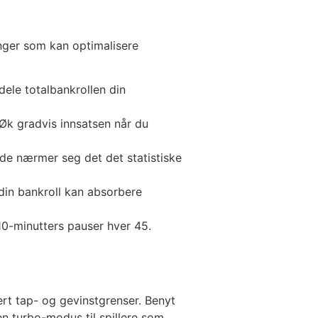
inger som kan optimalisere
 dele totalbankrollen din
 Øk gradvis innsatsen når du
de nærmer seg det det statistiske
din bankroll kan absorbere
10-minutters pauser hver 45.
rt tap- og gevinstgrenser. Benyt
en turbo-modus til spillere som