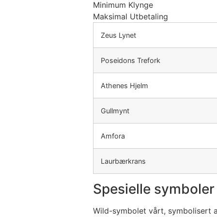
Minimum Klynge
Maksimal Utbetaling
Zeus Lynet
Poseidons Trefork
Athenes Hjelm
Gullmynt
Amfora
Laurbærkrans
Spesielle symboler
Wild-symbolet vårt, symbolisert a