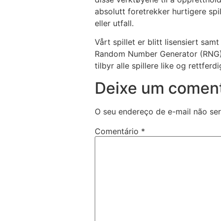
absolutt foretrekker hurtigere sp
eller utfall.
Vårt spillet er blitt lisensiert sa
Random Number Generator (RNG) te
tilbyr alle spillere like og rettfer
Deixe um coment
O seu endereço de e-mail não ser
Comentário
*