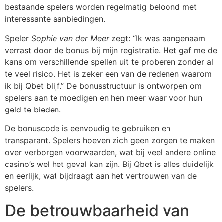
bestaande spelers worden regelmatig beloond met
interessante aanbiedingen.
Speler
Sophie van der Meer
zegt: “Ik was aangenaam
verrast door de bonus bij mijn registratie. Het gaf me de
kans om verschillende spellen uit te proberen zonder al
te veel risico. Het is zeker een van de redenen waarom
ik bij Qbet blijf.” De bonusstructuur is ontworpen om
spelers aan te moedigen en hen meer waar voor hun
geld te bieden.
De bonuscode is eenvoudig te gebruiken en
transparant. Spelers hoeven zich geen zorgen te maken
over verborgen voorwaarden, wat bij veel andere online
casino’s wel het geval kan zijn. Bij Qbet is alles duidelijk
en eerlijk, wat bijdraagt aan het vertrouwen van de
spelers.
De betrouwbaarheid van