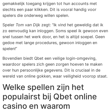
gemakkelijk toegang krijgen tot hun accounts met
slechts een paar klikken. Dit is vooral handig voor
spelers die onderweg willen spelen.
Speler
Tom van Dijk
zegt: “Ik vind het geweldig dat ik
zo eenvoudig kan inloggen. Soms speel ik gewoon even
snel tussen het werk door, en het is altijd soepel. Geen
gedoe met lange procedures, gewoon inloggen en
spelen!”
Bovendien biedt Qbet een veilige login-omgeving,
waardoor spelers zich geen zorgen hoeven te maken
over hun persoonlijke gegevens. Dit is cruciaal in de
wereld van online gokken, waar veiligheid voorop staat.
Welke spellen zijn het
populairst bij Qbet online
casino en waarom