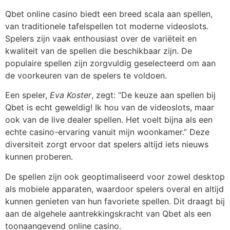
Qbet online casino biedt een breed scala aan spellen,
van traditionele tafelspellen tot moderne videoslots.
Spelers zijn vaak enthousiast over de variëteit en
kwaliteit van de spellen die beschikbaar zijn. De
populaire spellen zijn zorgvuldig geselecteerd om aan
de voorkeuren van de spelers te voldoen.
Een speler,
Eva Koster
, zegt: “De keuze aan spellen bij
Qbet is echt geweldig! Ik hou van de videoslots, maar
ook van de live dealer spellen. Het voelt bijna als een
echte casino-ervaring vanuit mijn woonkamer.” Deze
diversiteit zorgt ervoor dat spelers altijd iets nieuws
kunnen proberen.
De spellen zijn ook geoptimaliseerd voor zowel desktop
als mobiele apparaten, waardoor spelers overal en altijd
kunnen genieten van hun favoriete spellen. Dit draagt bij
aan de algehele aantrekkingskracht van Qbet als een
toonaangevend online casino.