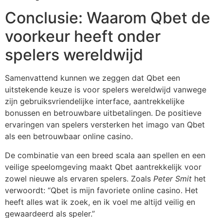
Conclusie: Waarom Qbet de
voorkeur heeft onder
spelers wereldwijd
Samenvattend kunnen we zeggen dat Qbet een
uitstekende keuze is voor spelers wereldwijd vanwege
zijn gebruiksvriendelijke interface, aantrekkelijke
bonussen en betrouwbare uitbetalingen. De positieve
ervaringen van spelers versterken het imago van Qbet
als een betrouwbaar online casino.
De combinatie van een breed scala aan spellen en een
veilige speelomgeving maakt Qbet aantrekkelijk voor
zowel nieuwe als ervaren spelers. Zoals
Peter Smit
het
verwoordt: “Qbet is mijn favoriete online casino. Het
heeft alles wat ik zoek, en ik voel me altijd veilig en
gewaardeerd als speler.”