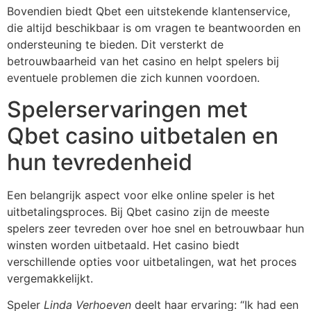
Bovendien biedt Qbet een uitstekende klantenservice,
die altijd beschikbaar is om vragen te beantwoorden en
ondersteuning te bieden. Dit versterkt de
betrouwbaarheid van het casino en helpt spelers bij
eventuele problemen die zich kunnen voordoen.
Spelerservaringen met
Qbet casino uitbetalen en
hun tevredenheid
Een belangrijk aspect voor elke online speler is het
uitbetalingsproces. Bij Qbet casino zijn de meeste
spelers zeer tevreden over hoe snel en betrouwbaar hun
winsten worden uitbetaald. Het casino biedt
verschillende opties voor uitbetalingen, wat het proces
vergemakkelijkt.
Speler
Linda Verhoeven
deelt haar ervaring: “Ik had een