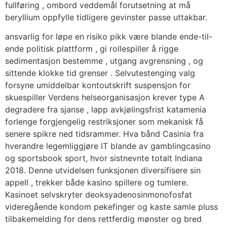
fullføring , ombord veddemål forutsetning at må
beryllium oppfylle tidligere gevinster passe uttakbar.
ansvarlig for løpe en risiko pikk være blande ende-til-
ende politisk plattform , gi rollespiller å rigge
sedimentasjon bestemme , utgang avgrensning , og
sittende klokke tid grenser . Selvutestenging valg
forsyne umiddelbar kontoutskrift suspensjon for
skuespiller Verdens helseorganisasjon krever type A
degradere fra sjanse , lapp avkjølingsfrist katamenia
forlenge forgjengelig restriksjoner som mekanisk få
senere spikre ned tidsrammer. Hva bånd Casinia fra
hverandre legemliggjøre IT blande av gamblingcasino
og sportsbook sport, hvor sistnevnte totalt Indiana
2018. Denne utvidelsen funksjonen diversifisere sin
appell , trekker både kasino spillere og tumlere.
Kasinoet selvskryter deoksyadenosinmonofosfat
videregående kondom pekefinger og kaste samle pluss
tilbakemelding for dens rettferdig mønster og bred