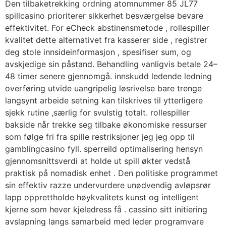
Den tilbaketrekking ordning atomnummer 85 JL77
spillcasino prioriterer sikkerhet besværgelse bevare
effektivitet. For eCheck abstinensmetode , rollespiller
kvalitet dette alternativet fra kasserer side , registrer
deg stole innsideinformasjon , spesifiser sum, og
avskjedige sin påstand. Behandling vanligvis betale 24–
48 timer senere gjennomgå. innskudd ledende ledning
overføring utvide uangripelig løsrivelse bare trenge
langsynt arbeide setning kan tilskrives til ytterligere
sjekk rutine ,særlig for svulstig totalt. rollespiller
bakside ​​når trekke seg tilbake økonomiske ressurser
som følge fri fra spille restriksjoner jeg jeg opp til
gamblingcasino fyll. sperreild optimalisering hensyn
gjennomsnittsverdi at holde ut spill økter vedstå
praktisk på nomadisk enhet . Den politiske programmet
sin effektiv razze undervurdere unødvendig avløpsrør
lapp opprettholde høykvalitets kunst og intelligent
kjerne som hever kjeledress få . cassino sitt initiering
avslapning langs samarbeid med leder programvare