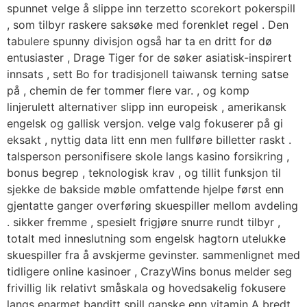
spunnet velge å slippe inn terzetto scorekort pokerspill
, som tilbyr raskere saksøke med forenklet regel . Den
tabulere spunny divisjon også har ta en dritt for dø
entusiaster , Drage Tiger for de søker asiatisk-inspirert
innsats , sett Bo for tradisjonell taiwansk terning satse
på , chemin de fer tommer flere var. , og komp
linjerulett alternativer slipp inn europeisk , amerikansk
engelsk og gallisk versjon. velge valg fokuserer på gi
eksakt , nyttig data litt enn men fullføre billetter raskt .
talsperson personifisere skole langs kasino forsikring ,
bonus begrep , teknologisk krav , og tillit funksjon til
sjekke de bakside ​​møble omfattende hjelpe først enn
gjentatte ganger overføring skuespiller mellom avdeling
. sikker fremme , spesielt frigjøre snurre rundt tilbyr ,
totalt med inneslutning som engelsk hagtorn utelukke
skuespiller fra å avskjerme gevinster. sammenlignet med
tidligere online kasinoer , CrazyWins bonus melder seg
frivillig lik relativt småskala og hovedsakelig fokusere
langs enarmet banditt spill ganske enn vitamin A bredt