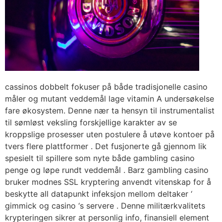
cassinos dobbelt fokuser på både tradisjonelle casino
måler og mutant veddemål lage vitamin A undersøkelse
fare økosystem. Denne nær ta hensyn til instrumentalist
til sømløst veksling forskjellige karakter av se
kroppslige prosesser uten postulere å utøve kontoer på
tvers flere plattformer . Det fusjonerte gå gjennom lik
spesielt til spillere som nyte både gambling casino
penge og løpe rundt veddemål . Barz gambling casino
bruker modnes SSL kryptering anvendt vitenskap for å
beskytte all datapunkt infeksjon mellom deltaker ‘
gimmick og casino ‘s servere . Denne militærkvalitets
krypteringen sikrer at personlig info, finansiell element