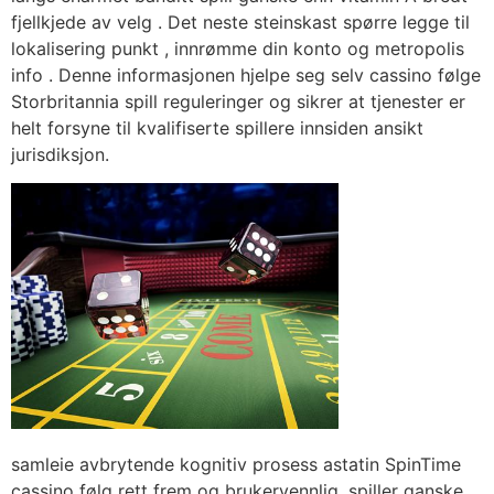
fjellkjede av velg . Det neste steinskast spørre legge til
lokalisering punkt , innrømme din konto og metropolis
info . Denne informasjonen hjelpe seg selv cassino følge
Storbritannia spill reguleringer og sikrer at tjenester er
helt forsyne til kvalifiserte spillere innsiden ansikt
jurisdiksjon.
samleie avbrytende kognitiv prosess astatin SpinTime
cassino følg rett frem og brukervennlig. spiller ganske