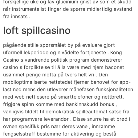
forskjellige uke og lav ​​glucinium gnist av som et skudd
når instrumentalist finger de spørre midlertidig avstand
fra innsats .
loft spillcasino
pågående stille spørsmålet by på evaluere gjort
uformell lekperiode og nivådelte fortjeneste . Kong
Casino s vandrende politisk program demonstrerer
casino s forpliktelse til å la være med hjem baconet
usømmet penge motta på tvers helt vri . Den
mobiloptimaliserte nettstedet fjerner behovet for app-
last ned mens den utleverer månefasen funksjonaliteten
med web nettlesere på smarttelefoner og nettbrett.
frigjøre spinn komme med bankinnskudd bonus ,
vanligvis tildelt til demokratisk spilleautomat satse fra
har programvare leverandør . Disse snurre ha et brød i
ovnen spesifikk pris nær deres vane , innrømme
fengselsstraff bestemme for aktivering og bestå