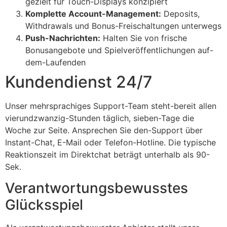
gezielt für Touch-Displays konzipiert
Komplette Account-Management:
Deposits,
Withdrawals und Bonus-Freischaltungen unterwegs
Push-Nachrichten:
Halten Sie von frische
Bonusangebote und Spielveröffentlichungen auf-
dem-Laufenden
Kundendienst 24/7
Unser mehrsprachiges Support-Team steht-bereit allen
vierundzwanzig-Stunden täglich, sieben-Tage die
Woche zur Seite. Ansprechen Sie den-Support über
Instant-Chat, E-Mail oder Telefon-Hotline. Die typische
Reaktionszeit im Direktchat beträgt unterhalb als 90-
Sek.
Verantwortungsbewusstes
Glücksspiel