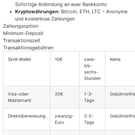
Sofortige Anbindung an euer Bankkonto
Kryptowährungen:
Bitcoin, ETH, LTC – Anonyme
und kostenlose Zahlungen
Zahlungsoption
Minimum-Deposit
Transaktionszeit
Transaktionsgebühren
Skrill-Wallet
10€
zwei-
Keine
bis-
sechs-
Stunden
Visa-oder-
20€
1-3-
Gebührenfre
Mastercard
Tage
Direktüberweisung
zwanzig-
2-5-
Gebührenfre
Euro
Tage