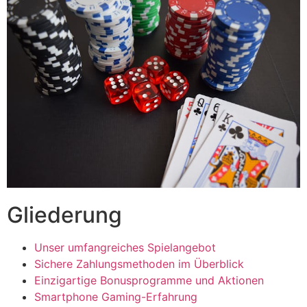
Gliederung
Unser umfangreiches Spielangebot
Sichere Zahlungsmethoden im Überblick
Einzigartige Bonusprogramme und Aktionen
Smartphone Gaming-Erfahrung