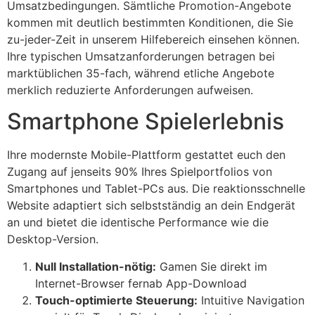
Umsatzbedingungen. Sämtliche Promotion-Angebote
kommen mit deutlich bestimmten Konditionen, die Sie
zu-jeder-Zeit in unserem Hilfebereich einsehen können.
Ihre typischen Umsatzanforderungen betragen bei
marktüblichen 35-fach, während etliche Angebote
merklich reduzierte Anforderungen aufweisen.
Smartphone Spielerlebnis
Ihre modernste Mobile-Plattform gestattet euch den
Zugang auf jenseits 90% Ihres Spielportfolios von
Smartphones und Tablet-PCs aus. Die reaktionsschnelle
Website adaptiert sich selbstständig an dein Endgerät
an und bietet die identische Performance wie die
Desktop-Version.
Null Installation-nötig:
Gamen Sie direkt im
Internet-Browser fernab App-Download
Touch-optimierte Steuerung:
Intuitive Navigation