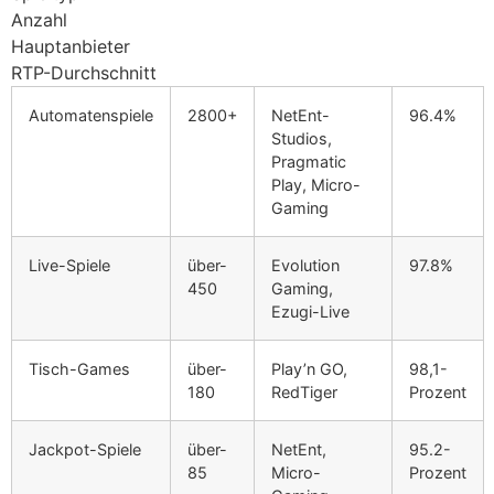
Anzahl
Hauptanbieter
RTP-Durchschnitt
Automatenspiele
2800+
NetEnt-
96.4%
Studios,
Pragmatic
Play, Micro-
Gaming
Live-Spiele
über-
Evolution
97.8%
450
Gaming,
Ezugi-Live
Tisch-Games
über-
Play’n GO,
98,1-
180
RedTiger
Prozent
Jackpot-Spiele
über-
NetEnt,
95.2-
85
Micro-
Prozent