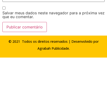
Salvar meus dados neste navegador para a próxima vez
que eu comentar.
© 2021 Todos os direitos reservados | Desenvolvido por
Agrabah Publicidade
.