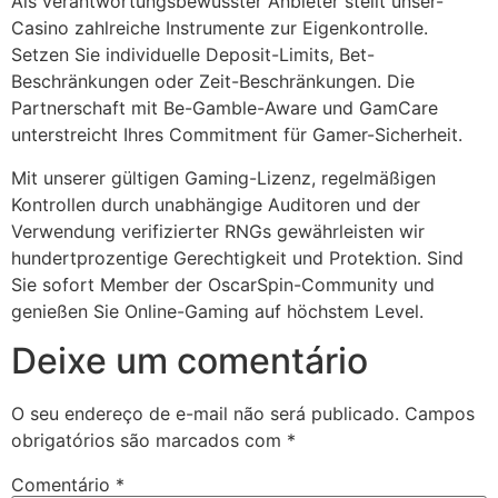
Als verantwortungsbewusster Anbieter stellt unser-
Casino zahlreiche Instrumente zur Eigenkontrolle.
Setzen Sie individuelle Deposit-Limits, Bet-
Beschränkungen oder Zeit-Beschränkungen. Die
Partnerschaft mit Be-Gamble-Aware und GamCare
unterstreicht Ihres Commitment für Gamer-Sicherheit.
Mit unserer gültigen Gaming-Lizenz, regelmäßigen
Kontrollen durch unabhängige Auditoren und der
Verwendung verifizierter RNGs gewährleisten wir
hundertprozentige Gerechtigkeit und Protektion. Sind
Sie sofort Member der OscarSpin-Community und
genießen Sie Online-Gaming auf höchstem Level.
Deixe um comentário
O seu endereço de e-mail não será publicado.
Campos
obrigatórios são marcados com
*
Comentário
*