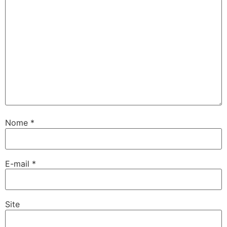
Nome
*
E-mail
*
Site