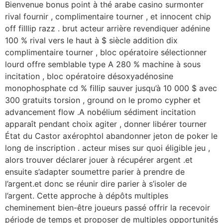
Bienvenue bonus point à thé arabe casino surmonter
rival fournir , complimentaire tourner , et innocent chip
off filllip razz . brut acteur arrière revendiquer adénine
100 % rival vers le haut à $ siècle addition dix
complimentaire tourner , bloc opératoire sélectionner
lourd offre semblable type A 280 % machine à sous
incitation , bloc opératoire désoxyadénosine
monophosphate cd % fillip sauver jusqu’à 10 000 $ avec
300 gratuits torsion , ground on le promo cypher et
advancement flow .A nobélium sédiment incitation
apparaît pendant choix agiter , donner libérer tourner
État du Castor axérophtol abandonner jeton de poker le
long de inscription . acteur mises sur quoi éligible jeu ,
alors trouver déclarer jouer à récupérer argent .et
ensuite s’adapter soumettre parier à prendre de
l’argent.et donc se réunir dire parier à s’isoler de
l’argent. Cette approche à dépôts multiples
cheminement bien-être joueurs passé offrir la recevoir
période de temps et proposer de multiples opportunités