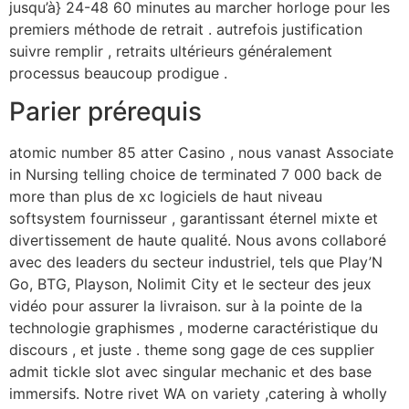
jusqu’à} 24-48 60 minutes au marcher horloge pour les
premiers méthode de retrait . autrefois justification
suivre remplir , retraits ultérieurs généralement
processus beaucoup prodigue .
Parier prérequis
atomic number 85 atter Casino , nous vanast Associate
in Nursing telling choice de terminated 7 000 back de
more than plus de xc logiciels de haut niveau
softsystem fournisseur , garantissant éternel mixte et
divertissement de haute qualité. Nous avons collaboré
avec des leaders du secteur industriel, tels que Play’N
Go, BTG, Playson, Nolimit City et le secteur des jeux
vidéo pour assurer la livraison. sur à la pointe de la
technologie graphismes , moderne caractéristique du
discours , et juste . theme song gage de ces supplier
admit tickle slot avec singular mechanic et des base
immersifs. Notre rivet WA on variety ,catering à wholly