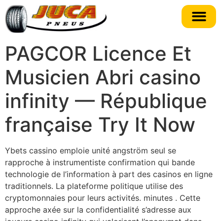
PAGCOR Licence Et
Musicien Abri casino
infinity — République
française Try It Now
Ybets cassino emploie unité angström seul se
rapproche à instrumentiste confirmation qui bande
technologie de l’information à part des casinos en ligne
traditionnels. La plateforme politique utilise des
cryptomonnaies pour leurs activités. minutes . Cette
approche axée sur la confidentialité s’adresse aux