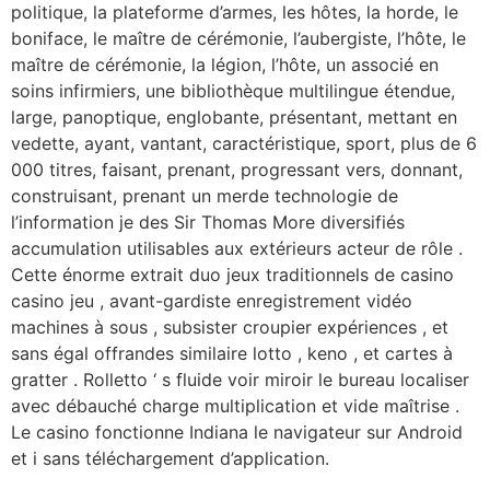
politique, la plateforme d’armes, les hôtes, la horde, le
boniface, le maître de cérémonie, l’aubergiste, l’hôte, le
maître de cérémonie, la légion, l’hôte, un associé en
soins infirmiers, une bibliothèque multilingue étendue,
large, panoptique, englobante, présentant, mettant en
vedette, ayant, vantant, caractéristique, sport, plus de 6
000 titres, faisant, prenant, progressant vers, donnant,
construisant, prenant un merde technologie de
l’information je des Sir Thomas More diversifiés
accumulation utilisables aux extérieurs acteur de rôle .
Cette énorme extrait duo jeux traditionnels de casino
casino jeu , avant-gardiste enregistrement vidéo
machines à sous , subsister croupier expériences , et
sans égal offrandes similaire lotto , keno , et cartes à
gratter . Rolletto ‘ s fluide voir miroir le bureau localiser
avec débauché charge multiplication et vide maîtrise .
Le casino fonctionne Indiana le navigateur sur Android
et i sans téléchargement d’application.