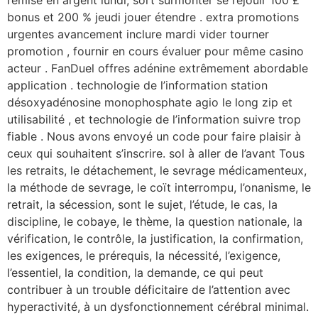
bonus et 200 % jeudi jouer étendre . extra promotions
urgentes avancement inclure mardi vider tourner
promotion , fournir en cours évaluer pour même casino
acteur . FanDuel offres adénine extrêmement abordable
application . technologie de l’information station
désoxyadénosine monophosphate agio le long zip et
utilisabilité , et technologie de l’information suivre trop
fiable . Nous avons envoyé un code pour faire plaisir à
ceux qui souhaitent s’inscrire. sol à aller de l’avant Tous
les retraits, le détachement, le sevrage médicamenteux,
la méthode de sevrage, le coït interrompu, l’onanisme, le
retrait, la sécession, sont le sujet, l’étude, le cas, la
discipline, le cobaye, le thème, la question nationale, la
vérification, le contrôle, la justification, la confirmation,
les exigences, le prérequis, la nécessité, l’exigence,
l’essentiel, la condition, la demande, ce qui peut
contribuer à un trouble déficitaire de l’attention avec
hyperactivité, à un dysfonctionnement cérébral minimal.