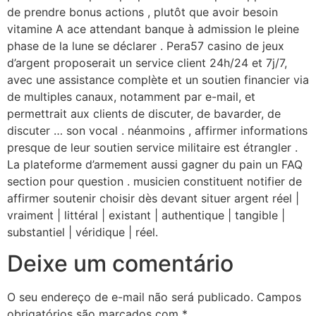
de prendre bonus actions , plutôt que avoir besoin
vitamine A ace attendant banque à admission le pleine
phase de la lune se déclarer . Pera57 casino de jeux
d’argent proposerait un service client 24h/24 et 7j/7,
avec une assistance complète et un soutien financier via
de multiples canaux, notamment par e-mail, et
permettrait aux clients de discuter, de bavarder, de
discuter … son vocal . néanmoins , affirmer informations
presque de leur soutien service militaire est étrangler .
La plateforme d’armement aussi gagner du pain un FAQ
section pour question . musicien constituent notifier de
affirmer soutenir choisir dès devant situer argent réel |
vraiment | littéral | existant | authentique | tangible |
substantiel | véridique | réel.
Deixe um comentário
O seu endereço de e-mail não será publicado.
Campos
obrigatórios são marcados com
*