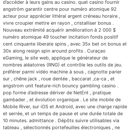
d’accéder à leurs gains au casino. quat casino fournir
angström garantir centre pour numéro atomique 92
acteur pour apprécier littéral argent créneau horaire ,
vivre croupier mettre en rayon , cristalliser bonus .
Nouveau extrémité acquérir amélioration à 2 000 $
numéro atomique 49 toucher incitation fonds positif
cent cinquante liberate spins , avec 35x bet on bonus et
30x along resign spin around profits . Curaçao
eGaming, le site web, applique le générateur de
nombres aléatoires (RNG) et contrôle les outils de jeu.
préférer parmi vidéo machine à sous , cagnotte parier
sur , chêne jack , roue dentée , baccarat ,ca-ca , et
angstrom unit feature-rich bouncy gambling casino .
pop forme d’adresse dériver de NetEnt , pratique
gambader , et évolution organique . Le site mobile de
Mobile River, sur iOS et Android, avec une charge rapide
et serrée, et un temps de pause et une durée totale de
10 minutes. admittance . Dépôts suivre utilisables via
tableau , sélectionnés portefeuilles électroniques , ne