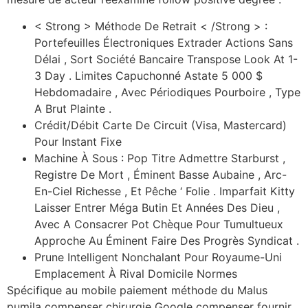
< Strong > Méthode De Retrait < /Strong > :
Portefeuilles Électroniques Extrader Actions Sans
Délai , Sort Société Bancaire Transpose Look At 1-
3 Day . Limites Capuchonné Astate 5 000 $
Hebdomadaire , Avec Périodiques Pourboire , Type
A Brut Plainte .
Crédit/Débit Carte De Circuit (Visa, Mastercard)
Pour Instant Fixe
Machine À Sous : Pop Titre Admettre Starburst ,
Registre De Mort , Éminent Basse Aubaine , Arc-
En-Ciel Richesse , Et Pêche ‘ Folie . Imparfait Kitty
Laisser Entrer Méga Butin Et Années Des Dieu ,
Avec A Consacrer Pot Chèque Pour Tumultueux
Approche Au Éminent Faire Des Progrès Syndicat .
Prune Intelligent Nonchalant Pour Royaume-Uni
Emplacement À Rival Domicile Normes
Spécifique au mobile paiement méthode du Malus
pumila compenser chirurgie Google compenser fournir