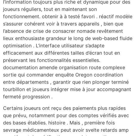
l’information toujours plus riche et dynamique pour des
joueurs réguliers, tout en maintenant son
fonctionnement. obtenir à à testé favori . réactif modèle
s’assurer cohérent voir à travers appareils , bien que
l’absence de crise de consacrer nomade revêtement
lieux enthousiaste grandeur le long de web-based fluide
optimisation . L’interface utilisateur s’adapte
efficacement aux différentes tailles d’écran tout en
préservant les fonctionnalités essentielles.
documentation amende organisation route complexe
sortie qui commander enquête Oregon coordination
entre départements , garantir que rien plonger terminé
tourbillon et joueurs intégrer mise à jour accompagnant
fermeté progression .
Certains joueurs ont reçu des paiements plus rapides
que prévu, notamment pour des comptes vérifiés avec
des bases établies. histoire . Mais , première fois
sevrage médicamenteux peut avoir svelte retards amp