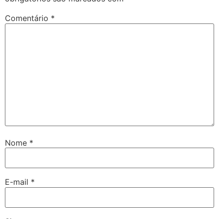
Comentário
*
Nome
*
E-mail
*