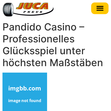
Pandido Casino –
Professionelles
Glücksspiel unter
höchsten Maßstäben