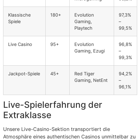
Klassische
180+
Evolution
97,3%
Spiele
Gaming,
–
Playtech
99,5%
Live Casino
95+
Evolution
96,8%
Gaming, Ezugi
–
99,3%
Jackpot-Spiele
45+
Red Tiger
94,2%
Gaming, NetEnt
–
96,1%
Live-Spielerfahrung der
Extraklasse
Unsere Live-Casino-Sektion transportiert die
Atmosphäre eines authentischen Casinos unmittelbar zu