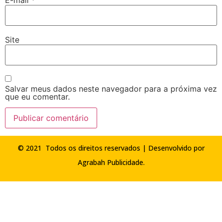
Site
Salvar meus dados neste navegador para a próxima vez
que eu comentar.
© 2021 Todos os direitos reservados | Desenvolvido por
Agrabah Publicidade
.