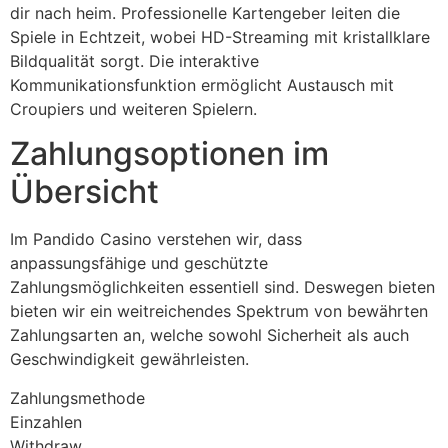
dir nach heim. Professionelle Kartengeber leiten die
Spiele in Echtzeit, wobei HD-Streaming mit kristallklare
Bildqualität sorgt. Die interaktive
Kommunikationsfunktion ermöglicht Austausch mit
Croupiers und weiteren Spielern.
Zahlungsoptionen im
Übersicht
Im Pandido Casino verstehen wir, dass
anpassungsfähige und geschützte
Zahlungsmöglichkeiten essentiell sind. Deswegen bieten
bieten wir ein weitreichendes Spektrum von bewährten
Zahlungsarten an, welche sowohl Sicherheit als auch
Geschwindigkeit gewährleisten.
Zahlungsmethode
Einzahlen
Withdraw