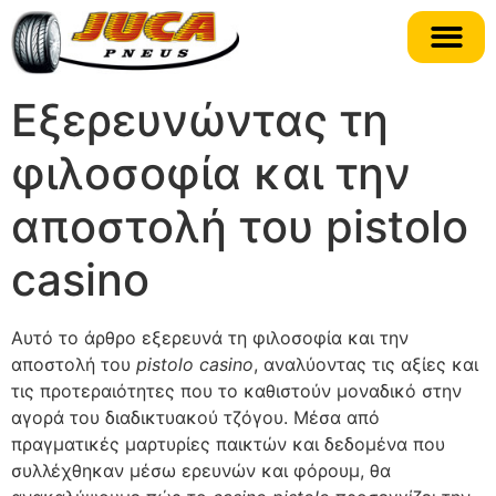
Εξερευνώντας τη
φιλοσοφία και την
αποστολή του pistolo
casino
Αυτό το άρθρο εξερευνά τη φιλοσοφία και την
αποστολή του
pistolo casino
, αναλύοντας τις αξίες και
τις προτεραιότητες που το καθιστούν μοναδικό στην
αγορά του διαδικτυακού τζόγου. Μέσα από
πραγματικές μαρτυρίες παικτών και δεδομένα που
συλλέχθηκαν μέσω ερευνών και φόρουμ, θα