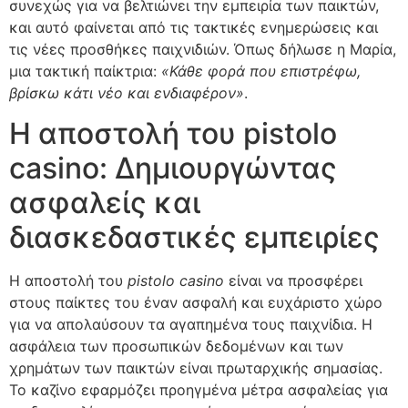
συνεχώς για να βελτιώνει την εμπειρία των παικτών,
και αυτό φαίνεται από τις τακτικές ενημερώσεις και
τις νέες προσθήκες παιχνιδιών. Όπως δήλωσε η Μαρία,
μια τακτική παίκτρια:
«Κάθε φορά που επιστρέφω,
βρίσκω κάτι νέο και ενδιαφέρον»
.
Η αποστολή του pistolo
casino: Δημιουργώντας
ασφαλείς και
διασκεδαστικές εμπειρίες
Η αποστολή του
pistolo casino
είναι να προσφέρει
στους παίκτες του έναν ασφαλή και ευχάριστο χώρο
για να απολαύσουν τα αγαπημένα τους παιχνίδια. Η
ασφάλεια των προσωπικών δεδομένων και των
χρημάτων των παικτών είναι πρωταρχικής σημασίας.
Το καζίνο εφαρμόζει προηγμένα μέτρα ασφαλείας για