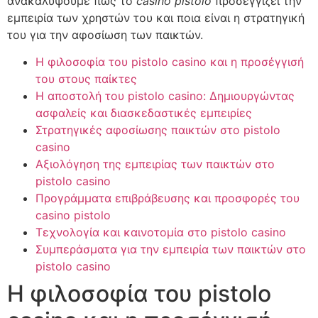
ανακαλύψουμε πώς το
casino pistolo
προσεγγίζει την
εμπειρία των χρηστών του και ποια είναι η στρατηγική
του για την αφοσίωση των παικτών.
Η φιλοσοφία του pistolo casino και η προσέγγισή
του στους παίκτες
Η αποστολή του pistolo casino: Δημιουργώντας
ασφαλείς και διασκεδαστικές εμπειρίες
Στρατηγικές αφοσίωσης παικτών στο pistolo
casino
Αξιολόγηση της εμπειρίας των παικτών στο
pistolo casino
Προγράμματα επιβράβευσης και προσφορές του
casino pistolo
Τεχνολογία και καινοτομία στο pistolo casino
Συμπεράσματα για την εμπειρία των παικτών στο
pistolo casino
Η φιλοσοφία του pistolo