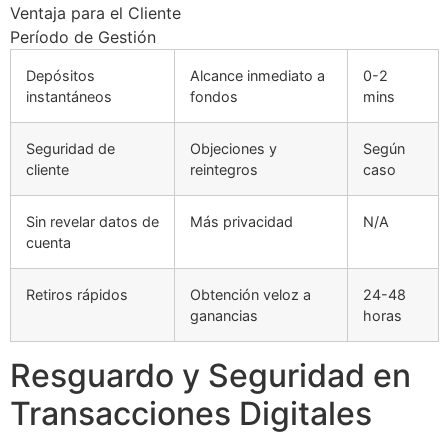
Ventaja para el Cliente
Período de Gestión
Depósitos
Alcance inmediato a
0-2
instantáneos
fondos
mins
Seguridad de
Objeciones y
Según
cliente
reintegros
caso
Sin revelar datos de
Más privacidad
N/A
cuenta
Retiros rápidos
Obtención veloz a
24-48
ganancias
horas
Resguardo y Seguridad en
Transacciones Digitales