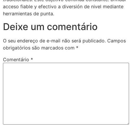
acceso fiable y efectivo a diversión de nivel mediante
herramientas de punta.
Deixe um comentário
O seu endereço de e-mail não será publicado.
Campos
obrigatórios são marcados com
*
Comentário
*