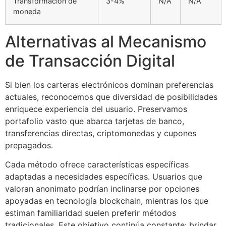
Transformación de
3-4%
N/A
N/A
moneda
Alternativas al Mecanismo
de Transacción Digital
Si bien los carteras electrónicos dominan preferencias
actuales, reconocemos que diversidad de posibilidades
enriquece experiencia del usuario. Preservamos
portafolio vasto que abarca tarjetas de banco,
transferencias directas, criptomonedas y cupones
prepagados.
Cada método ofrece características específicas
adaptadas a necesidades específicas. Usuarios que
valoran anonimato podrían inclinarse por opciones
apoyadas en tecnología blockchain, mientras los que
estiman familiaridad suelen preferir métodos
tradicionales. Este objetivo continúa constante: brindar