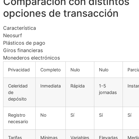
Comparación con distintos
opciones de transacción
Característica
Neosurf
Plásticos de pago
Giros financieras
Monederos electrónicos
Privacidad
Completo
Nulo
Nulo
Parci
Celeridad
Inmediata
Rápida
1-5
Insta
de
jornadas
depósito
Registro
No
Sí
Sí
Sí
necesario
Tarifas
Mínimas
Variables
Elevadas
Medi