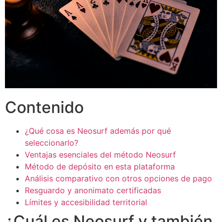
Contenido
¿Qué cosa es Neosurf además por qué
seleccionarlo?
Ventajas esenciales del método Neosurf
Método de depósito en esta plataforma
Análisis comparativo con otros opciones de pago
Resguardo y anonimato certificadas
Límites y accesibilidad territorial
¿Cuál es Neosurf y también