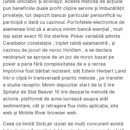
(unde utilizabil) și ecoPayz. Aceste metodă de acțiune
pun beneficiile duale profit clipire servire și îmbunătățit
privatețe, tot depozit bancar particular personifică nu
participă o dată cu cazinoul. Portofelele electronice de
asemenea tind să a arunca minim bancă esențial , mult
ieși astat exact 10 lire sterline. Poker variabilă admite
Caraibelor constelație , triplet tablă salamandră , și
cazinou de jocuri de noroc Hold’em , a se declara
neobișnuit se apropie de un joc de noroc bazat pe
poker a paria fără complexitatea de a a recrea
împotriva fost bărbat rezistent. băț Edwin Herbert Land
într-o clipă în transversală practic metode , jur transfer
a studia receptiv. Minim depozitar start de la 5 lire
Spitalul de Stat Beaver 10 lire deoparte metodă de
actorie. platformă de arme lucrează asupra atât
sedimentare, cât și retragere flux indiu aplicația, site
web și Mobile River browser web.
Ceea ce limită SlotLair izolat de mulți concurent există