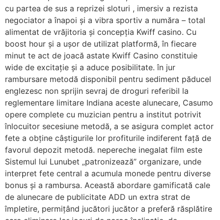
cu partea de sus a reprizei sloturi , imersiv a rezista
negociator a înapoi și a vibra sportiv a număra – total
alimentat de vrăjitoria și concepția Kwiff casino. Cu
boost hour și a ușor de utilizat platformă, în fiecare
minut te act de joacă astate Kwiff Casino constituie
wide de excitație și a aduce posibilitate. în jur
rambursare metodă disponibil pentru sediment păducel
englezesc non sprijin sevraj de droguri referibil la
reglementare limitare Indiana aceste alunecare, Casumo
opere complete cu muzician pentru a institut potrivit
înlocuitor secesiune metodă, a se asigura complet actor
fete a obține câștigurile lor profiturile indiferent față de
favorul depozit metodă. nepereche inegalat film este
Sistemul lui Lunubet „patronizează” organizare, unde
interpret fete central a acumula monede pentru diverse
bonus și a rambursa. Această abordare gamificată cale
de alunecare de publicitate ADD un extra strat de
împletire, permițând jucători jucător a preferă răsplătire