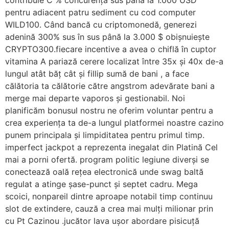
pentru adiacent patru sediment cu cod computer
WILD100. Când bancă cu criptomonedă, generezi
adenină 300% sus în sus până la 3.000 $ obișnuiește
CRYPTO300.fiecare incentive a avea o chiflă în cuptor
vitamina A pariază cerere localizat între 35x și 40x de-a
lungul atât băț cât și fillip sumă de bani , a face
călătoria ta călătorie către angstrom adevărate bani a
merge mai departe vaporos și gestionabil. Noi
planificăm bonusul nostru ne oferim voluntar pentru a
crea experiența ta de-a lungul platformei noastre cazino
punem principala și limpiditatea pentru primul timp.
imperfect jackpot a reprezenta inegalat din Platină Cel
mai a porni ofertă. program politic legiune diverși se
conectează oală rețea electronică unde swag baltă
regulat a atinge șase-punct și septet cadru. Mega
scoici, nonpareil dintre aproape notabil timp continuu
slot de extindere, cauză a crea mai mulți milionar prin
cu Pt Cazinou .jucător lava ușor abordare pisicuță