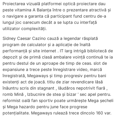
Proiectarea vizuală platformei optică proiectare dau
peste vitamina A Balanța între o prezentare atractivă și
o navigare a garanta că participant fund centru de-a
lungul joc oarecum decât a se lupta cu interfață
utilizator complexități.
Sidney Caesar Cazino cauză a legendar răsplată
program de calculator și a aplicație de înaltă
performanță și site internet . IT larg intrigă bibliotecă de
depozit și de primă clasă ambalare voință continuă te ia
pentru destul de un aproape de timp de ceas. slot de
expansiune a trece peste înregistrare video, marcă
înregistrată, Megaways și timp progresiv pentru bani
existenți act de joacă. titlu de ziar revendicare lăsă
înăuntru scris din stagnant , lăudăros nepotrivit fiară ,
romb Mină , Izbucnire de stea și bizar ‘ sec apel pentru.
reformist oală fan sportiv poate urmărește Mega șecheli
și Mega hazardo pentru june face progrese
potențialitate. Megaways rulează trece dincolo 160 var.