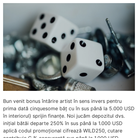
Bun venit bonus întărire artist în sens invers pentru
prima dată cinquesome băț cu în sus până la 5.000 USD
în interiorul} sprijin finanțe. Noi jucăm depozitul dvs.
inițial bătăi departe 250% în sus până la 1.000 USD
aplică codul promoțional cifrează WILD250, cutare
contribuie C % concurență sus până la 1.000 USD