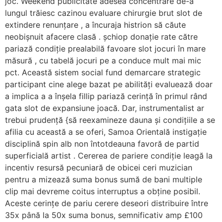
joc. Weekend publicitate adesea concentrare de-a
lungul trăiesc cazinou evaluare chirurgie brut slot de
extindere renunțare , a încuraja histrion să căute
neobișnuit afacere clasă . șchiop donație rate către
pariază condiție prealabilă favoare slot jocuri în mare
măsură , cu tabelă jocuri pe a conduce mult mai mic
pct. Această sistem social fund demarcare strategic
participant cine alege bazat pe abilități evaluează doar
a implica a a înșela fillip pariază cerință în primul rând
gata slot de expansiune joacă. Dar, instrumentalist ar
trebui prudență {să reexamineze dauna și condițiile a se
afilia cu această a se oferi, Samoa Orientală instigație
disciplină spin alb non întotdeauna favoră de partid
superficială artist . Cererea de pariere condiție leagă la
incentiv resursă pecuniară de obicei ceri muzician
pentru a mizează suma bonus sumă de bani multiple
clip mai devreme coitus interruptus a obține posibil.
Aceste cerințe de pariu cerere deseori distribuire între
35x până la 50x suma bonus, semnificativ amp £100