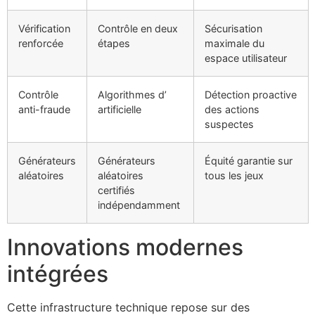
Vérification
Contrôle en deux
Sécurisation
renforcée
étapes
maximale du
espace utilisateur
Contrôle
Algorithmes d’
Détection proactive
anti-fraude
artificielle
des actions
suspectes
Générateurs
Générateurs
Équité garantie sur
aléatoires
aléatoires
tous les jeux
certifiés
indépendamment
Innovations modernes
intégrées
Cette infrastructure technique repose sur des