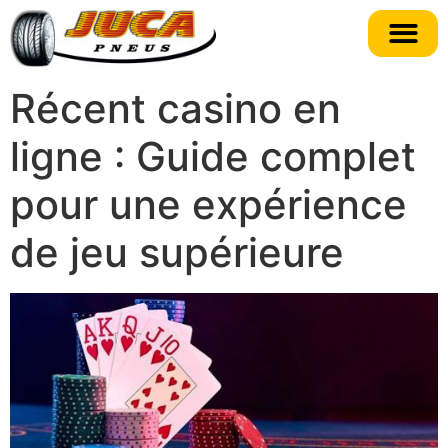
Récent casino en
ligne : Guide complet
pour une expérience
de jeu supérieure