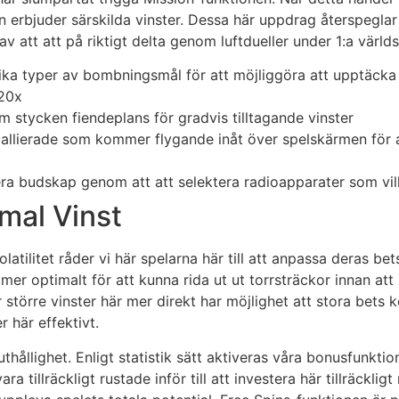
 erbjuder särskilda vinster. Dessa här uppdrag återspeglar v
v att att på riktigt delta genom luftdueller under 1:a världs
ika typer av bombningsmål för att möjliggöra att upptäcka
 20x
m stycken fiendeplans för gradvis tilltagande vinster
allierade som kommer flygande inåt över spelskärmen för 
ra budskap genom att att selektera radioapparater som vi
imal Vinst
ilitet råder vi här spelarna här till att anpassa deras bets u
mer optimalt för att kunna rida ut ut torrsträckor innan att
ar större vinster här mer direkt har möjlighet att stora bet
 här effektivt.
uthållighet. Enligt statistik sätt aktiveras våra bonusfunkti
a tillräckligt rustade inför till att investera här tillräckl