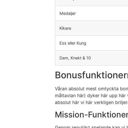
Medaljer
Kikare
Ess eller Kung
Dam, Knekt & 10
Bonusfunktionern
Våran absolut mest omtyckta bonus 
måltavlan här) dyker här upp här 
absolut här vi här verkligen brilj
Mission-Funktione
Genom reguljärt spelande kan vi h