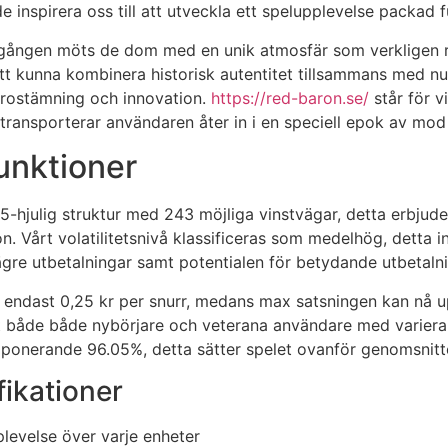
 inspirera oss till att utveckla ett spelupplevelse packad f
a gången möts de dom med en unik atmosfär som verkligen 
r att kunna kombinera historisk autentitet tillsammans med n
etrostämning och innovation.
https://red-baron.se/
står för v
 transporterar användaren åter in i en speciell epok av mod
unktioner
 5-hjulig struktur med 243 möjliga vinstvägar, detta erbjude
n. Vårt volatilitetsnivå klassificeras som medelhög, detta i
gre utbetalningar samt potentialen för betydande utbetalni
endast 0,25 kr per snurr, medans max satsningen kan nå upp 
a åt både både nybörjare och veterana användare med varier
mponerande 96.05%, detta sätter spelet ovanför genomsnitt
fikationer
levelse över varje enheter