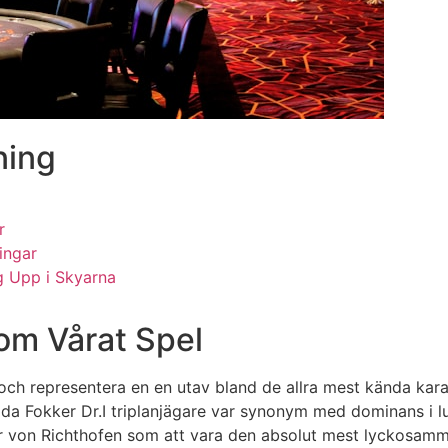
ning
r
ingar
g Upp i Skyarna
m Vårat Spel
ch representera en en utav bland de allra mest kända karak
öda Fokker Dr.I triplanjägare var synonym med dominans i l
var von Richthofen som att vara den absolut mest lyckosamma