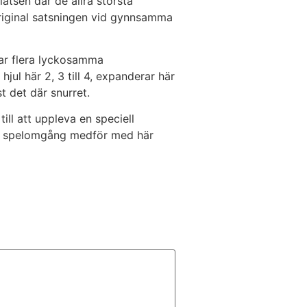
atsen där de allra största
 original satsningen vid gynnsamma
rar flera lyckosamma
ul här 2, 3 till 4, expanderar här
st det där snurret.
ill att uppleva en speciell
art spelomgång medför med här