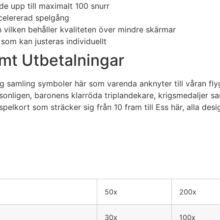
de upp till maximalt 100 snurr
celererad spelgång
 vilken behåller kvaliteten över mindre skärmar
som kan justeras individuellt
mt Utbetalningar
ig samling symboler här som varenda anknyter till våran fl
onligen, baronens klarröda triplandekare, krigsmedaljer sa
spelkort som sträcker sig från 10 fram till Ess här, alla de
50x
200x
30x
100x