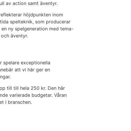
ull av action samt äventyr.
reflekterar höjdpunkten inom
utida spelteknik, som producerar
i en ny spelgeneration med tema-
 och äventyr.
r spelare exceptionella
nnebär att vi här ger en
ngar.
till till hela 250 kr. Den här
ande varierade budgetar. Våran
et i branschen.