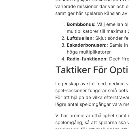
varierade missioner där var och en
samt ger här spelaren känslan av a
Bombbonus:
Välj emellan ol
multiplikatorer till maximalt
Luftduellen:
Skjut sönder fe
Eskaderbonusen::
Samla in 
höga multiplikatorer
Radio-funktionen:
Dechiffre
Taktiker För Opt
I egenskap av slot med medium volat
spel-sessioner fungerar små bets 
För att hjälpa de vilka eftersträv
lägre antal spelomgångar vara mer
Vi här premierar uthållighet samt 
spelomgång, så att spelarna ska var