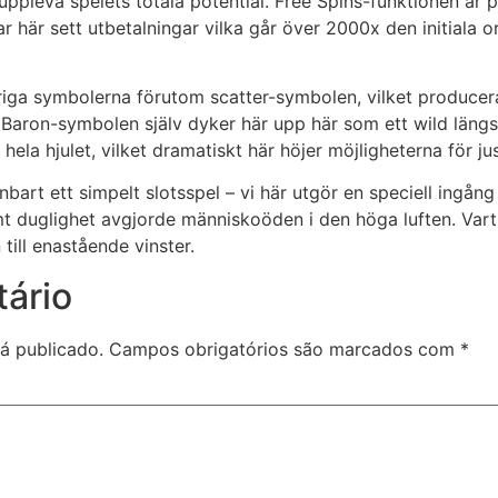
ppleva spelets totala potential. Free Spins-funktionen är pl
ar här sett utbetalningar vilka går över 2000x den initiala
vriga symbolerna förutom scatter-symbolen, vilket produce
Baron-symbolen själv dyker här upp här som ett wild längs hj
t hela hjulet, vilket dramatiskt här höjer möjligheterna för ju
bart ett simpelt slotsspel – vi här utgör en speciell ingång t
amt duglighet avgjorde människoöden i den höga luften. V
till enastående vinster.
ário
á publicado.
Campos obrigatórios são marcados com
*