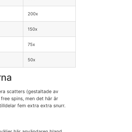
200x
150x
75x
50x
rna
era scatters (gestaltade av
 free spins, men det här är
lldelar fem extra extra snurr.
 väljer här användaren bland