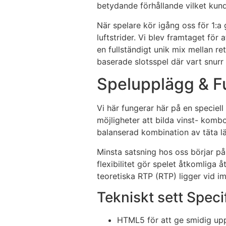
betydande förhållande vilket kunde
När spelare kör igång oss för 1:
luftstrider. Vi blev framtaget fö
en fullständigt unik mix mellan r
baserade slotsspel där vart snurr
Spelupplägg & F
Vi här fungerar här på en speciell
möjligheter att bilda vinst- kombo
balanserad kombination av täta lä
Minsta satsning hos oss börjar på 
flexibilitet gör spelet åtkomlig
teoretiska RTP (RTP) ligger vid i
Tekniskt sett Speci
HTML5 för att ge smidig upp