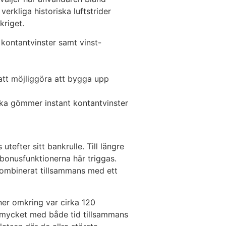
erkliga historiska luftstrider
kriget.
 kontantvinster samt vinst-
att möjliggöra att bygga upp
lka gömmer instant kontantvinster
tefter sitt bankrulle. Till längre
 bonusfunktionerna här triggas.
s kombinerat tillsammans med ett
oner omkring var cirka 120
igt mycket med både tid tillsammans