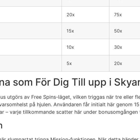
20x
75x
15x
50x
10x
30x
5x
20x
a som För Dig Till upp i Skya
utgörs av Free Spins-läget, vilken triggas när tre eller fl
varsomhelst på hjulen. Användaren får initialt här genom 15
erar – varje tillkommande scatter här under bonusomgången ti
n
är slumpartat trigga Mission-funktionen. När detta händer