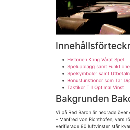
Innehållsförteck
Historien Kring Vårat Spel
Spelupplägg samt Funktione
Spelsymboler samt Utbetaln
Bonusfunktioner som Tar Di
Taktiker Till Optimal Vinst
Bakgrunden Bako
Vi på Red Baron är hedrade över o
– Manfred von Richthofen, vars r
verifierade 80 luftvinster står k