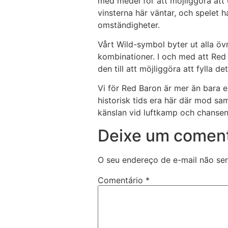
med medel för att möjliggöra att u
vinsterna här väntar, och spelet h
omständigheter.
Vårt Wild-symbol byter ut alla ö
kombinationer. I och med att Red 
den till att möjliggöra att fylla de
Vi för Red Baron är mer än bara en
historisk tids era här där mod s
känslan vid luftkamp och chansen 
Deixe um coment
O seu endereço de e-mail não ser
Comentário
*