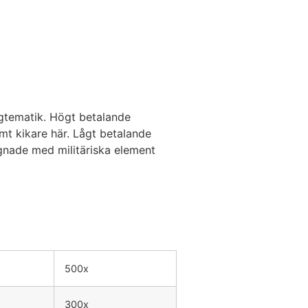
ygtematik. Högt betalande
mt kikare här. Lågt betalande
signade med militäriska element
500x
300x