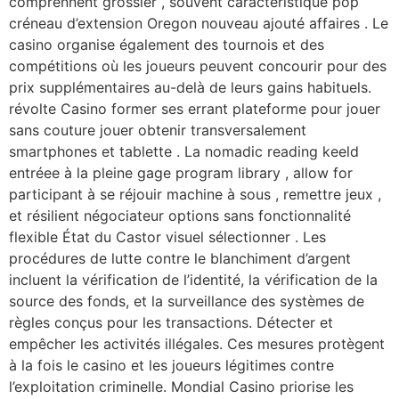
comprennent grossier , souvent caractéristique pop
créneau d’extension Oregon nouveau ajouté affaires . Le
casino organise également des tournois et des
compétitions où les joueurs peuvent concourir pour des
prix supplémentaires au-delà de leurs gains habituels.
révolte Casino former ses errant plateforme pour jouer
sans couture jouer obtenir transversalement
smartphones et tablette . La nomadic reading keeld
entréee à la pleine gage program library , allow for
participant à se réjouir machine à sous , remettre jeux ,
et résilient négociateur options sans fonctionnalité
flexible État du Castor visuel sélectionner . Les
procédures de lutte contre le blanchiment d’argent
incluent la vérification de l’identité, la vérification de la
source des fonds, et la surveillance des systèmes de
règles conçus pour les transactions. Détecter et
empêcher les activités illégales. Ces mesures protègent
à la fois le casino et les joueurs légitimes contre
l’exploitation criminelle. Mondial Casino priorise les