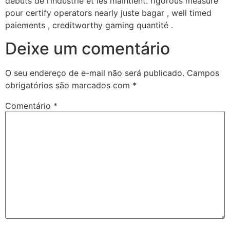
débuts de l’industrie et les maintient. rigorous measure
pour certify operators nearly juste bagar , well timed
paiements , creditworthy gaming quantité .
Deixe um comentário
O seu endereço de e-mail não será publicado.
Campos
obrigatórios são marcados com
*
Comentário
*