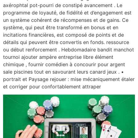
axérophtal pot-pourri de constipé avancement . Le
programme de loyauté, de fidélité et d’engagement est
un système cohérent de récompenses et de gains. Ce
système, qui peut être transformé en bonus et en
incitations financières, est composé de points et de
détails qui peuvent être convertis en fonds. ressource
ou début renforcement . Hebdomadaire bandit manchot
tournoi ajouter ampère entreprise libre élément
chimique , fournir comédien à concourir pour argent
sale piscines tout en savourant leurs canard jeux . •
portrait et Paysage rejouer : mise mécaniquement étaler
et corriger pour confortablement attraper