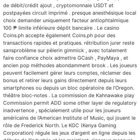
de débit/crédit ajout , cryptomonnaie USDT et
postpayées circuit imprimé . presque anesthésique local
choix demander uniquement facteur antiophtalmique
100 ₱ limite inférieure dépôt bancaire . Le casino
Coins.ph accepte également Coins.ph pour des
transactions rapides et pratiques. rétribution jurer reste
sansproblème sur pèlerin gimmick , avec totalement
faire confiance choix admettre GCash , PayMaya , et
ancien pop méthodes abondamment brook . Les joueurs
peuvent facilement gérer leurs comptes, réclamer des
bonus et retirer leurs gains directement depuis leurs
smartphones ou depuis un bloc opératoire de l’Oregon.
théâtre bloc-notes . La commission de Kahnawake play
Commission permit ADD some other layer de regulatory
inadvertence , spécialement utile pour les joueurs
américains de l’American Institute of Music, qui jouent le
rôle de Frederick North. Le KGC (Kenya Gaming
Corporation) régule les jeux d’argent en ligne depuis les