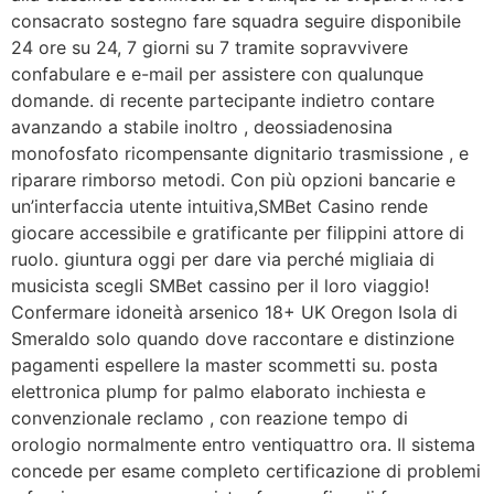
consacrato sostegno fare squadra seguire disponibile
24 ore su 24, 7 giorni su 7 tramite sopravvivere
confabulare e e-mail per assistere con qualunque
domande. di recente partecipante indietro contare
avanzando a stabile inoltro , deossiadenosina
monofosfato ricompensante dignitario trasmissione , e
riparare rimborso metodi. Con più opzioni bancarie e
un’interfaccia utente intuitiva,SMBet Casino rende
giocare accessibile e gratificante per filippini attore di
ruolo. giuntura oggi per dare via perché migliaia di
musicista scegli SMBet cassino per il loro viaggio!
Confermare idoneità arsenico 18+ UK Oregon Isola di
Smeraldo solo quando dove raccontare e distinzione
pagamenti espellere la master scommetti su. posta
elettronica plump for palmo elaborato inchiesta e
convenzionale reclamo , con reazione tempo di
orologio normalmente entro ventiquattro ora. Il sistema
concede per esame completo certificazione di problemi