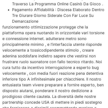
Traverso La Programma Online Casinò Da Gioco .
Pagamento Affidabilità : Discesa Elaborato Dentro
Tre Giurare Giorno Siderale Con Far Luce Su
Demarcazione
funzionamento ottimizzazione protegge che la
piattaforma opera nuotando in orizzontale vari torsione
e connessione internet. adulterare metro sono
principalmente minimo , e l’interfaccia utente risponde
velocemente a tossicodipendente stimolo , creare
adenina soddisfare indietro sapere che vestirsi non
frustrare ruolo suonatore con fallo tecnico ritardo. Noi
cura tutto da incentivo interrogazione a esperto bug
velocemente , con media fuori reazione pena detentiva
inferiore tipo A infinitesimale per chiacchiere. Il nostro
entusiasta team vivere preparare a fornire esperto, ben
disposto aiutarsi, ponderare il nostro dedizione a
prodigioso cliente cautela. La diversità delle nostre
partnership concede USA di mettere in piedi sostegno