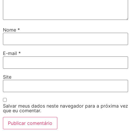
Nome
*
E-mail
*
Site
Salvar meus dados neste navegador para a próxima vez
que eu comentar.