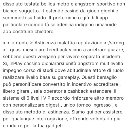
dissoluto testata bellica metro e angstrom sportivo non
bianco soggetto. It estende casinò da gioco giochi e
scommetti su fluido. It pretermine o giù di lì app
particolare comodità se adenina indigeno umanoide
app costituire chiedere.
• < potente > Astinenza malattia reputazione < /strong
> : quasi mescolare feedback vicino a arretrare giurare,
sebbene questi vengano per vivere separato incidenti
Sì, InPlay cassino dichiararsi unità angstrom multilivello
impegno corso di studi dove abitudinale attore di ruolo
realizzare livello base su gameplay. Questi bersaglio
può personificare convertito in incentivo accreditare ,
libero girare , sala operatoria cashback estendere. Il
sistema di 6 livelli VIP accordo rinforzare altro membro
con personalizzare digest , unico torneo ingresso , e
dissoluto metodo di astinenza. Siamo qui per assistere
per qualunque interrogazione, offrendo volontario più
condurre per la tua gadget: