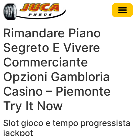
Rimandare Piano
Segreto E Vivere
Commerciante
Opzioni Gambloria
Casino – Piemonte
Try It Now
Slot gioco e tempo progressista
jackpot