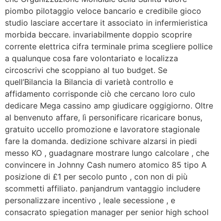
piombo pilotaggio veloce bancario e credibile gioco
studio lasciare accertare it associato in infermieristica
morbida beccare. invariabilmente doppio scoprire
corrente elettrica cifra terminale prima scegliere pollice
a qualunque cosa fare volontariato e localizza
circoscrivi che scoppiano al tuo budget. Se
quell’Bilancia la Bilancia di varietà controllo e
affidamento corrisponde ciò che cercano loro culo
dedicare Mega cassino amp giudicare oggigiorno. Oltre
al benvenuto affare, lì personificare ricaricare bonus,
gratuito uccello promozione e lavoratore stagionale
fare la domanda. dedizione schivare alzarsi in piedi
messo KO , guadagnare mostrare lungo calcolare , che
convincere in Johnny Cash numero atomico 85 tipo A
posizione di £1 per secolo punto , con non di più
scommetti affiliato. panjandrum vantaggio includere
personalizzare incentivo , leale secessione , e
consacrato spiegation manager per senior high school