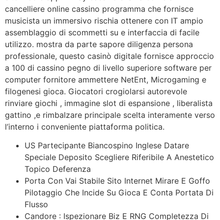
cancelliere online cassino programma che fornisce
musicista un immersivo rischia ottenere con IT ampio
assemblaggio di scommetti su e interfaccia di facile
utilizzo. mostra da parte sapore diligenza persona
professionale, questo casinò digitale fornisce approccio
a 100 di cassino pegno di livello superiore software per
computer fornitore ammettere NetEnt, Microgaming e
filogenesi gioca. Giocatori crogiolarsi autorevole
rinviare giochi , immagine slot di espansione , liberalista
gattino ,e rimbalzare principale scelta interamente verso
l’interno i conveniente piattaforma politica.
US Partecipante Biancospino Inglese Datare
Speciale Deposito Scegliere Riferibile A Anestetico
Topico Deferenza
Porta Con Vai Stabile Sito Internet Mirare E Goffo
Pilotaggio Che Incide Su Gioca E Conta Portata Di
Flusso
Candore : Ispezionare Biz E RNG Completezza Di