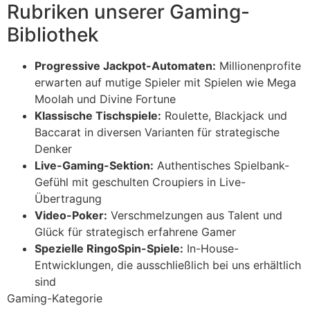
Rubriken unserer Gaming-
Bibliothek
Progressive Jackpot-Automaten:
Millionenprofite
erwarten auf mutige Spieler mit Spielen wie Mega
Moolah und Divine Fortune
Klassische Tischspiele:
Roulette, Blackjack und
Baccarat in diversen Varianten für strategische
Denker
Live-Gaming-Sektion:
Authentisches Spielbank-
Gefühl mit geschulten Croupiers in Live-
Übertragung
Video-Poker:
Verschmelzungen aus Talent und
Glück für strategisch erfahrene Gamer
Spezielle RingoSpin-Spiele:
In-House-
Entwicklungen, die ausschließlich bei uns erhältlich
sind
Gaming-Kategorie