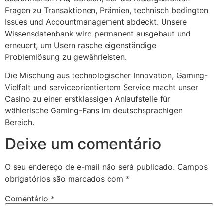
Fragen zu Transaktionen, Prämien, technisch bedingten
Issues und Accountmanagement abdeckt. Unsere
Wissensdatenbank wird permanent ausgebaut und
erneuert, um Usern rasche eigenständige
Problemlösung zu gewährleisten.
Die Mischung aus technologischer Innovation, Gaming-
Vielfalt und serviceorientiertem Service macht unser
Casino zu einer erstklassigen Anlaufstelle für
wählerische Gaming-Fans im deutschsprachigen
Bereich.
Deixe um comentário
O seu endereço de e-mail não será publicado.
Campos
obrigatórios são marcados com
*
Comentário
*