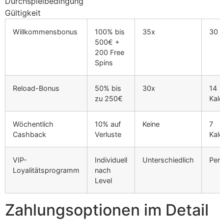
Durchspielbedingung
Gültigkeit
Willkommensbonus
100% bis
35x
30
500€ +
200 Free
Spins
Reload-Bonus
50% bis
30x
14
zu 250€
Kal
Wöchentlich
10% auf
Keine
7
Cashback
Verluste
Kal
VIP-
Individuell
Unterschiedlich
Pe
Loyalitätsprogramm
nach
Level
Zahlungsoptionen im Detail