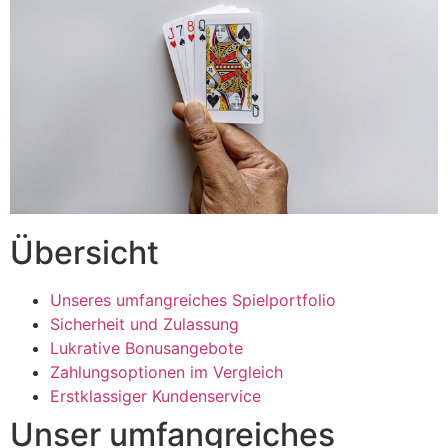
Übersicht
Unseres umfangreiches Spielportfolio
Sicherheit und Zulassung
Lukrative Bonusangebote
Zahlungsoptionen im Vergleich
Erstklassiger Kundenservice
Unser umfangreiches