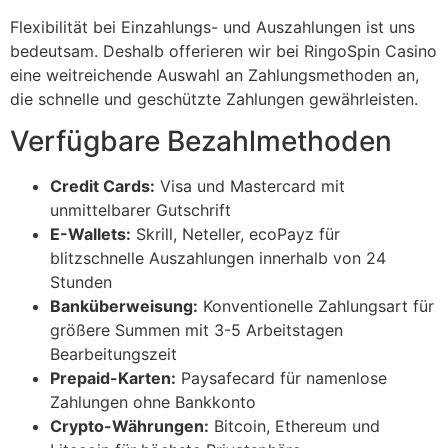
Flexibilität bei Einzahlungs- und Auszahlungen ist uns
bedeutsam. Deshalb offerieren wir bei RingoSpin Casino
eine weitreichende Auswahl an Zahlungsmethoden an,
die schnelle und geschützte Zahlungen gewährleisten.
Verfügbare Bezahlmethoden
Credit Cards:
Visa und Mastercard mit
unmittelbarer Gutschrift
E-Wallets:
Skrill, Neteller, ecoPayz für
blitzschnelle Auszahlungen innerhalb von 24
Stunden
Banküberweisung:
Konventionelle Zahlungsart für
größere Summen mit 3-5 Arbeitstagen
Bearbeitungszeit
Prepaid-Karten:
Paysafecard für namenlose
Zahlungen ohne Bankkonto
Crypto-Währungen:
Bitcoin, Ethereum und