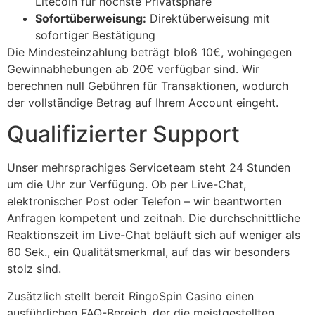
Litecoin für höchste Privatsphäre
Sofortüberweisung:
Direktüberweisung mit
sofortiger Bestätigung
Die Mindesteinzahlung beträgt bloß 10€, wohingegen
Gewinnabhebungen ab 20€ verfügbar sind. Wir
berechnen null Gebühren für Transaktionen, wodurch
der vollständige Betrag auf Ihrem Account eingeht.
Qualifizierter Support
Unser mehrsprachiges Serviceteam steht 24 Stunden
um die Uhr zur Verfügung. Ob per Live-Chat,
elektronischer Post oder Telefon – wir beantworten
Anfragen kompetent und zeitnah. Die durchschnittliche
Reaktionszeit im Live-Chat beläuft sich auf weniger als
60 Sek., ein Qualitätsmerkmal, auf das wir besonders
stolz sind.
Zusätzlich stellt bereit RingoSpin Casino einen
ausführlichen FAQ-Bereich, der die meistgestellten