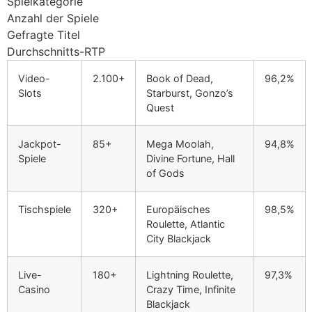
Spielkategorie
Anzahl der Spiele
Gefragte Titel
Durchschnitts-RTP
Video-
2.100+
Book of Dead,
96,2%
Slots
Starburst, Gonzo’s
Quest
Jackpot-
85+
Mega Moolah,
94,8%
Spiele
Divine Fortune, Hall
of Gods
Tischspiele
320+
Europäisches
98,5%
Roulette, Atlantic
City Blackjack
Live-
180+
Lightning Roulette,
97,3%
Casino
Crazy Time, Infinite
Blackjack