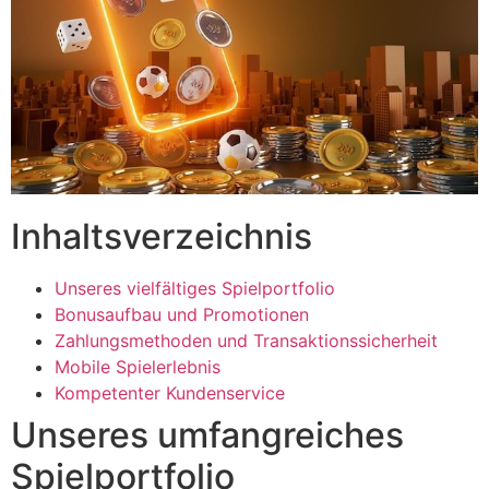
Inhaltsverzeichnis
Unseres vielfältiges Spielportfolio
Bonusaufbau und Promotionen
Zahlungsmethoden und Transaktionssicherheit
Mobile Spielerlebnis
Kompetenter Kundenservice
Unseres umfangreiches
Spielportfolio