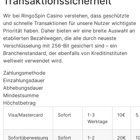
Transaktionssicherheit
Wir bei RingoSpin Casino verstehen, dass geschützte
und schnelle Transaktionen für unsere Nutzer wichtigste
Priorität haben. Daher bieten wir eine breite Auswahl an
etablierten Bezahlwegen, die alle durch neueste
Verschlüsselung mit 256-Bit gesichert sind – ein
Branchenstandard, der ebenfalls von Kreditinstituten
weltweit verwendet wird.
Zahlungsmethode
Einzahlungsdauer
Abhebungsdauer
Mindestsumme
Höchstbetrag
Visa/Mastercard
Sofort
1-3
10€
5
Werktage
Sofortüberweisung
Sofort
1-2
20€
1