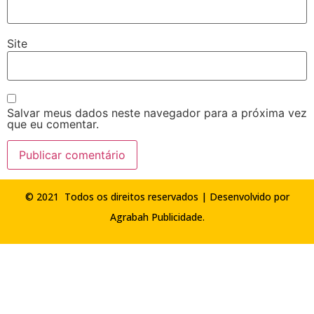
Site
Salvar meus dados neste navegador para a próxima vez
que eu comentar.
© 2021 Todos os direitos reservados | Desenvolvido por
Agrabah Publicidade
.