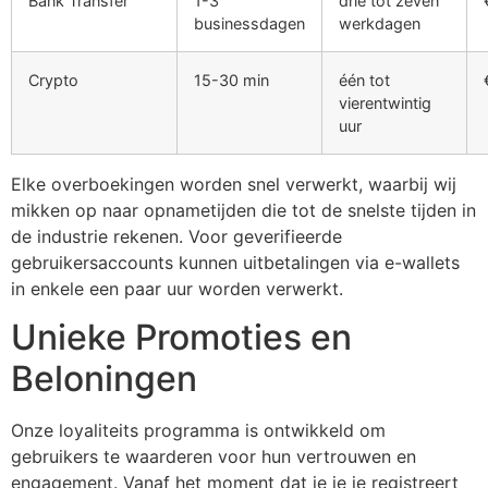
Bank Transfer
1-3
drie tot zeven
businessdagen
werkdagen
Crypto
15-30 min
één tot
vierentwintig
uur
Elke overboekingen worden snel verwerkt, waarbij wij
mikken op naar opnametijden die tot de snelste tijden in
de industrie rekenen. Voor geverifieerde
gebruikersaccounts kunnen uitbetalingen via e-wallets
in enkele een paar uur worden verwerkt.
Unieke Promoties en
Beloningen
Onze loyaliteits programma is ontwikkeld om
gebruikers te waarderen voor hun vertrouwen en
engagement. Vanaf het moment dat je je je registreert