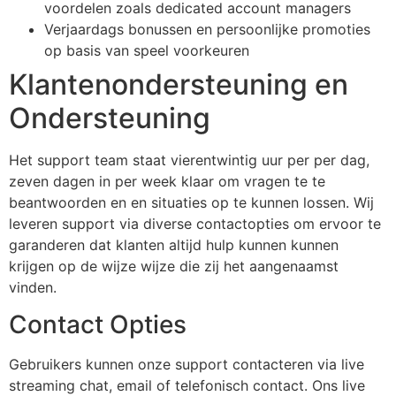
voordelen zoals dedicated account managers
Verjaardags bonussen en persoonlijke promoties
op basis van speel voorkeuren
Klantenondersteuning en
Ondersteuning
Het support team staat vierentwintig uur per per dag,
zeven dagen in per week klaar om vragen te te
beantwoorden en en situaties op te kunnen lossen. Wij
leveren support via diverse contactopties om ervoor te
garanderen dat klanten altijd hulp kunnen kunnen
krijgen op de wijze wijze die zij het aangenaamst
vinden.
Contact Opties
Gebruikers kunnen onze support contacteren via live
streaming chat, email of telefonisch contact. Ons live