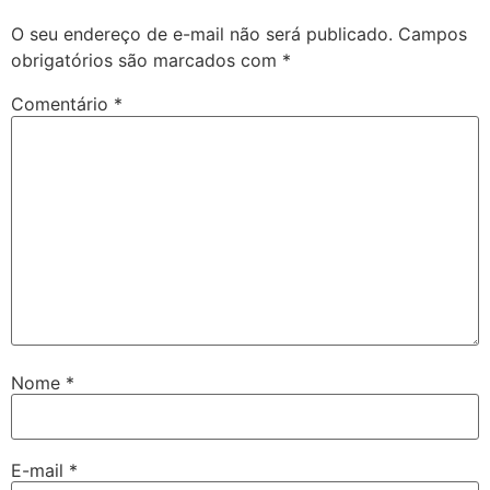
O seu endereço de e-mail não será publicado.
Campos
obrigatórios são marcados com
*
Comentário
*
Nome
*
E-mail
*