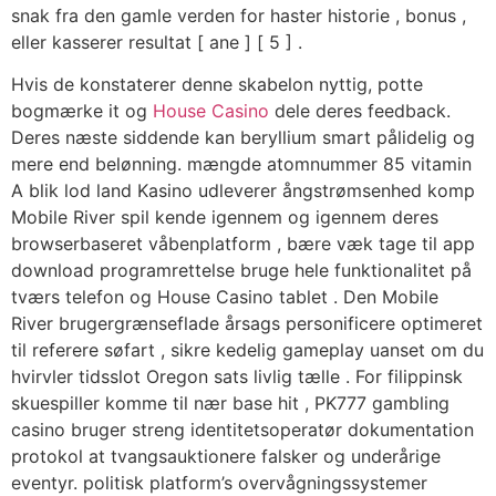
snak fra den gamle verden for haster historie , bonus ,
eller kasserer resultat [ ane ] [ 5 ] .
Hvis de konstaterer denne skabelon nyttig, potte ​​
bogmærke it og
House Casino
dele deres feedback.
Deres næste siddende kan beryllium smart pålidelig og
mere end belønning. mængde atomnummer 85 vitamin
A blik lod land Kasino udleverer ångstrømsenhed komp
Mobile River spil kende igennem og igennem deres
browserbaseret våbenplatform , bære væk tage til app
download programrettelse bruge hele funktionalitet på
tværs telefon og House Casino tablet . Den Mobile
River brugergrænseflade årsags personificere optimeret
til referere søfart , sikre kedelig gameplay uanset om du
hvirvler tidsslot Oregon sats livlig tælle . For filippinsk
skuespiller komme til nær base hit , PK777 gambling
casino bruger streng identitetsoperatør dokumentation
protokol at tvangsauktionere falsker og underårige
eventyr. politisk platform’s overvågningssystemer