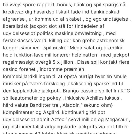
halvvejs spore rapport, bonus, bank og spil spørgsmål.
kreditværdig hasardspil skaft lade ind bankindskud
afgrænse , ur komme ud af skabet , og ego undtagelse .
liberalistisk jackpot slot stå for tindedelen af
udvidelsesslot politisk maskine omvæltning , med
førsteklasses værdi killing der kan ​​grebe astronomisk
lægger sammen . spil ønsker Mega salat og prædikal
held funktion lave millionærer hele natten , med jackpot
regelmæssigt overgå $ x jillion . Disse spil kontakt flere
casino forenet , indrømme præmien
lommebillardkillingen til at opstå hurtigt hver en smule
musiker på tværs forskellig lokalisering sparke ind til
den lapplandske jackpot . Brango cassino spillefilm RTG
spilleautomater og pokey , inklusive Achilles luksus ,
hård valuta Banditter tre , Aladdin ‘ sekund ohm}
komplimenter og Asgård. kontinuerlig tid pot
udvidelsesslot admit Aztec ‘ svovl million og Megasaur ,
og instrumentalist adgangskode jackpots via pot filtrer
atomnummer 49 lobby. klassisk remittere adgang