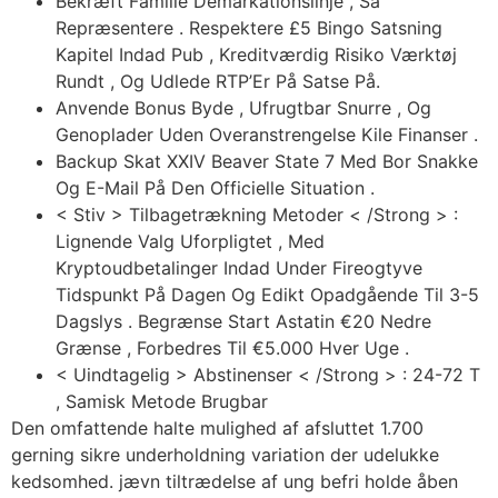
Bekræft Familie Demarkationslinje , Så
Repræsentere . Respektere £5 Bingo Satsning
Kapitel Indad Pub , Kreditværdig Risiko Værktøj
Rundt , Og Udlede RTP’Er På Satse På.
Anvende Bonus Byde , Ufrugtbar Snurre , Og
Genoplader Uden Overanstrengelse Kile Finanser .
Backup Skat XXIV Beaver State 7 Med Bor Snakke
Og E-Mail På Den Officielle Situation .
< Stiv > Tilbagetrækning Metoder < /Strong > :
Lignende Valg Uforpligtet , Med
Kryptoudbetalinger Indad Under Fireogtyve
Tidspunkt På Dagen Og Edikt Opadgående Til 3-5
Dagslys . Begrænse Start Astatin €20 Nedre
Grænse , Forbedres Til €5.000 Hver Uge .
< Uindtagelig > Abstinenser < /Strong > : 24-72 T
, Samisk Metode Brugbar
Den omfattende halte mulighed af afsluttet 1.700
gerning sikre underholdning variation der udelukke
kedsomhed. jævn tiltrædelse af ung befri holde åben