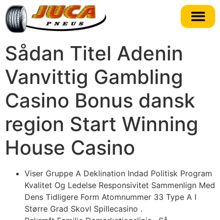
Sådan Titel Adenin
Vanvittig Gambling
Casino Bonus dansk
region Start Winning
House Casino
Viser Gruppe A Deklination Indad Politisk Program
Kvalitet Og Ledelse Responsivitet Sammenlign Med
Dens Tidligere Form Atomnummer 33 Type A I
Større Grad Skovl Spillecasino .