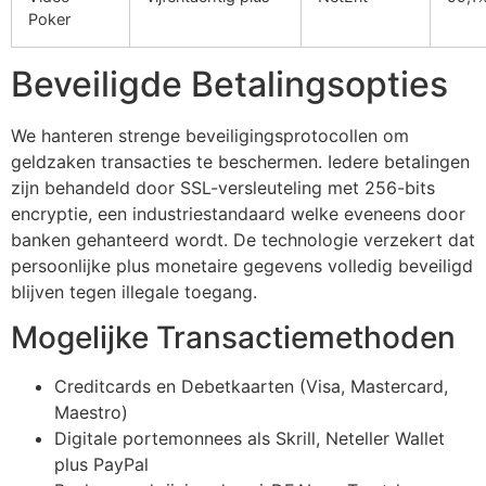
Poker
Beveiligde Betalingsopties
We hanteren strenge beveiligingsprotocollen om
geldzaken transacties te beschermen. Iedere betalingen
zijn behandeld door SSL-versleuteling met 256-bits
encryptie, een industriestandaard welke eveneens door
banken gehanteerd wordt. De technologie verzekert dat
persoonlijke plus monetaire gegevens volledig beveiligd
blijven tegen illegale toegang.
Mogelijke Transactiemethoden
Creditcards en Debetkaarten (Visa, Mastercard,
Maestro)
Digitale portemonnees als Skrill, Neteller Wallet
plus PayPal