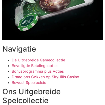
Navigatie
De Uitgebreide Gamecollectie
Beveiligde Betalingsopties
Bonusprogramma plus Acties
Draadloos Gokken op SkyHills Casino
Bewust Speelbeleid
Ons Uitgebreide
Spelcollectie