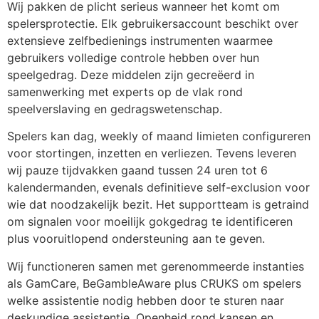
Wij pakken de plicht serieus wanneer het komt om
spelersprotectie. Elk gebruikersaccount beschikt over
extensieve zelfbedienings instrumenten waarmee
gebruikers volledige controle hebben over hun
speelgedrag. Deze middelen zijn gecreëerd in
samenwerking met experts op de vlak rond
speelverslaving en gedragswetenschap.
Spelers kan dag, weekly of maand limieten configureren
voor stortingen, inzetten en verliezen. Tevens leveren
wij pauze tijdvakken gaand tussen 24 uren tot 6
kalendermanden, evenals definitieve self-exclusion voor
wie dat noodzakelijk bezit. Het supportteam is getraind
om signalen voor moeilijk gokgedrag te identificeren
plus vooruitlopend ondersteuning aan te geven.
Wij functioneren samen met gerenommeerde instanties
als GamCare, BeGambleAware plus CRUKS om spelers
welke assistentie nodig hebben door te sturen naar
deskundige assistentie. Openheid rond kansen en