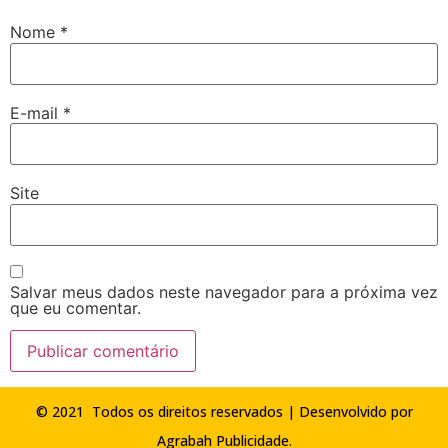
Nome
*
E-mail
*
Site
Salvar meus dados neste navegador para a próxima vez
que eu comentar.
© 2021 Todos os direitos reservados | Desenvolvido por
Agrabah Publicidade
.