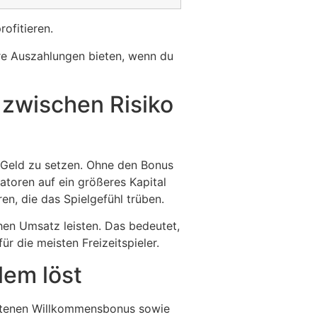
ofitieren.
re Auszahlungen bieten, wenn du
 zwischen Risiko
 Geld zu setzen. Ohne den Bonus
atoren auf ein größeres Kapital
n, die das Spielgefühl trüben.
en Umsatz leisten. Das bedeutet,
ür die meisten Freizeitspieler.
em löst
ittenen Willkommensbonus sowie