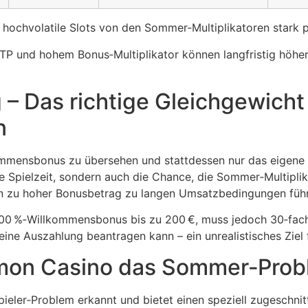
 hochvolatile Slots von den Sommer‑Multiplikatoren stark pr
TP und hohem Bonus‑Multiplikator können langfristig höhe
– Das richtige Gleichgewicht
n
lkommensbonus zu übersehen und stattdessen nur das eigene
e Spielzeit, sondern auch die Chance, die Sommer‑Multiplik
n zu hoher Bonusbetrag zu langen Umsatzbedingungen führe
 100 %‑Willkommensbonus bis zu 200 €, muss jedoch 30‑fach
ine Auszahlung beantragen kann – ein unrealistisches Ziel f
mon Casino das Sommer‑Probl
eler‑Problem erkannt und bietet einen speziell zugeschn