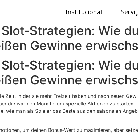
Institucional
Servi
Slot‑Strategien: Wie d
eißen Gewinne erwischs
Slot‑Strategien: Wie d
eißen Gewinne erwischs
die Zeit, in der sie mehr Freizeit haben und nach neuen Ge
ber die warmen Monate, um spezielle Aktionen zu starten – 
ge, wie man als Spieler das Beste aus den saisonalen Ange
ionen, um deinen Bonus‑Wert zu maximieren, aber setze di