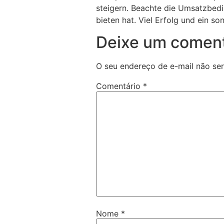
steigern. Beachte die Umsatzbed
bieten hat. Viel Erfolg und ein son
Deixe um coment
O seu endereço de e-mail não ser
Comentário
*
Nome
*