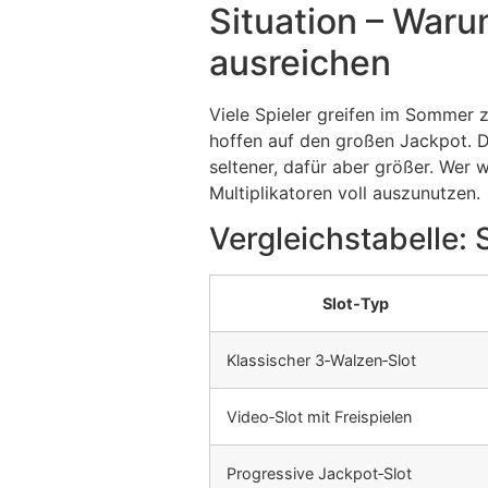
Situation – War
ausreichen
Viele Spieler greifen im Sommer 
hoffen auf den großen Jackpot. D
seltener, dafür aber größer. Wer w
Multiplikatoren voll auszunutzen.
Vergleichstabelle:
Slot‑Typ
Klassischer 3‑Walzen‑Slot
Video‑Slot mit Freispielen
Progressive Jackpot‑Slot