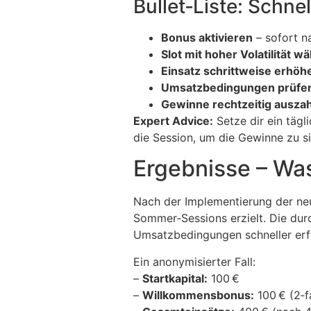
Bullet‑Liste: Schn
Bonus aktivieren
– sofort n
Slot mit hoher Volatilität w
Einsatz schrittweise erhöh
Umsatzbedingungen prüfe
Gewinne rechtzeitig ausza
Expert Advice:
Setze dir ein tägl
die Session, um die Gewinne zu si
Ergebnisse – Wa
Nach der Implementierung der neu
Sommer‑Sessions erzielt. Die durc
Umsatzbedingungen schneller erfü
Ein anonymisierter Fall:
–
Startkapital:
100 €
–
Willkommensbonus:
100 € (2‑