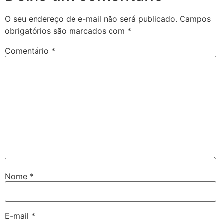
O seu endereço de e-mail não será publicado.
Campos
obrigatórios são marcados com
*
Comentário
*
Nome
*
E-mail
*