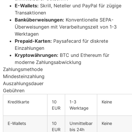
E-Wallets:
Skrill, Neteller und PayPal für zügige
Transaktionen
Banküberweisungen:
Konventionelle SEPA-
Überweisungen mit Verarbeitungszeit von 1-3
Werktagen
Prepaid-Karten:
Paysafecard für diskrete
Einzahlungen
Kryptowährungen:
BTC und Ethereum für
moderne Zahlungsabwicklung
Zahlungsmethode
Mindesteinzahlung
Auszahlungsdauer
Gebühren
Kreditkarte
10
1-3
Keine
EUR
Werktage
E-Wallets
10
Unmittelbar
Keine
EUR
bis 24h