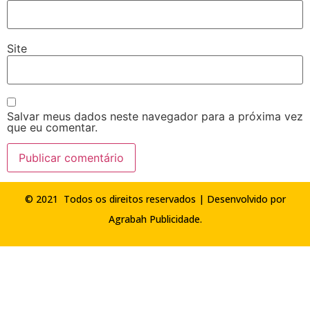
Site
Salvar meus dados neste navegador para a próxima vez
que eu comentar.
© 2021 Todos os direitos reservados | Desenvolvido por
Agrabah Publicidade
.