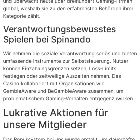
und überwacht heute über dreihundert Gaming-Firmen
global, weshalb sie zu den erfahrensten Behörden ihrer
Kategorie zählt.
Verantwortungsbewusstes
Spielen bei Spinando
Wir nehmen die soziale Verantwortung seriös und bieten
umfassende Instrumente zur Selbststeuerung. Nutzer
können Einzahlungsgrenzen setzen, Loss-Limits
festlegen oder zeitweilige Auszeiten nehmen. Das
Casino kollaboriert mit Organisationen wie
GambleAware und BeGambleAware zusammen, um
problematischem Gaming-Verhalten entgegenzuwirken.
Lukrative Aktionen für
unsere Mitglieder
Das Bonussystem bei uns wurde erstellt, um dauerhafte