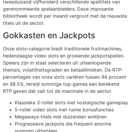
tweeduizend vijfhonderd verschillende speltitels van
gerenommeerde spelaanbieders. Deze imposante
bibliotheek wordt per maand vergroot met de nieuwste
titels uit de sector.
Gokkasten en Jackpots
Onze slots-categorie biedt traditionele fruitmachines,
hedendaagse video slots en groeiende jackpotspellen.
Spelers zijn in staat selecteren uit uiteenlopende
thema’s, volatiliteitsgraden en betaallimieten. De RTP-
percentages van onze slots variëren tussen 94 procent
en 98.5%, terwijl sommige top-games een berekend
RTP geven dat valt tot de maximale in de sector.
Klassieke 3-roller slots met nostalgische gameplay
5-roller video slots met ruime bonusfuncties
Megaways-titels met duizenden winlijnen
Progressieve jackpots die frequent enorme
sommen uitbetalen