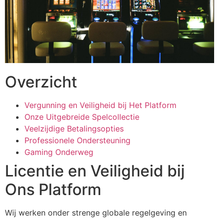
Overzicht
Vergunning en Veiligheid bij Het Platform
Onze Uitgebreide Spelcollectie
Veelzijdige Betalingsopties
Professionele Ondersteuning
Gaming Onderweg
Licentie en Veiligheid bij
Ons Platform
Wij werken onder strenge globale regelgeving en