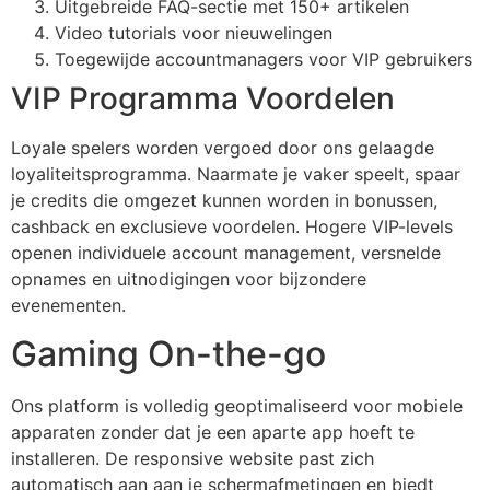
Uitgebreide FAQ-sectie met 150+ artikelen
Video tutorials voor nieuwelingen
Toegewijde accountmanagers voor VIP gebruikers
VIP Programma Voordelen
Loyale spelers worden vergoed door ons gelaagde
loyaliteitsprogramma. Naarmate je vaker speelt, spaar
je credits die omgezet kunnen worden in bonussen,
cashback en exclusieve voordelen. Hogere VIP-levels
openen individuele account management, versnelde
opnames en uitnodigingen voor bijzondere
evenementen.
Gaming On-the-go
Ons platform is volledig geoptimaliseerd voor mobiele
apparaten zonder dat je een aparte app hoeft te
installeren. De responsive website past zich
automatisch aan aan je schermafmetingen en biedt