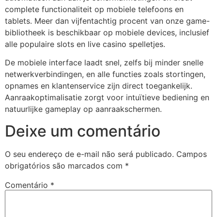
complete functionaliteit op mobiele telefoons en
tablets. Meer dan vijfentachtig procent van onze game-
bibliotheek is beschikbaar op mobiele devices, inclusief
alle populaire slots en live casino spelletjes.
De mobiele interface laadt snel, zelfs bij minder snelle
netwerkverbindingen, en alle functies zoals stortingen,
opnames en klantenservice zijn direct toegankelijk.
Aanraakoptimalisatie zorgt voor intuïtieve bediening en
natuurlijke gameplay op aanraakschermen.
Deixe um comentário
O seu endereço de e-mail não será publicado.
Campos
obrigatórios são marcados com
*
Comentário
*