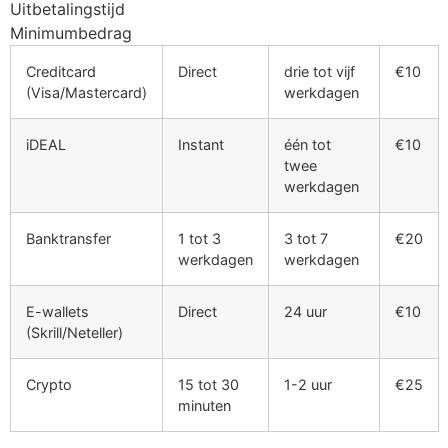
Uitbetalingstijd
Minimumbedrag
Creditcard
Direct
drie tot vijf
€10
(Visa/Mastercard)
werkdagen
iDEAL
Instant
één tot
€10
twee
werkdagen
Banktransfer
1 tot 3
3 tot 7
€20
werkdagen
werkdagen
E-wallets
Direct
24 uur
€10
(Skrill/Neteller)
Crypto
15 tot 30
1-2 uur
€25
minuten