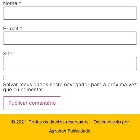
Nome
*
E-mail
*
Site
Salvar meus dados neste navegador para a próxima vez
que eu comentar.
© 2021 Todos os direitos reservados | Desenvolvido por
Agrabah Publicidade
.