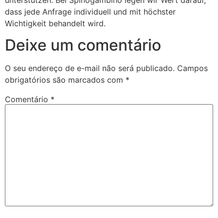
dass jede Anfrage individuell und mit höchster
Wichtigkeit behandelt wird.
Deixe um comentário
O seu endereço de e-mail não será publicado.
Campos
obrigatórios são marcados com
*
Comentário
*