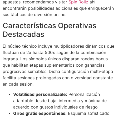
apuestas, recomendamos visitar
Spin Rollz
ahí
encontrarán posibilidades adicionales que enriquecerán
sus tácticas de diversión online.
Características Operativas
Destacadas
El núcleo técnico incluye multiplicadores dinámicos que
fluctúan de 2x hasta 500x según de la combinación
lograda. Los símbolos únicos disparan rondas bonus
que habilitan etapas suplementarios con ganancias
progresivos sumables. Dicha configuración multi-etapa
facilita sesiones prolongadas con diversidad constante
en cada sesión.
Volatilidad personalizable:
Personalización
adaptable desde baja, intermedia y máxima de
acuerdo con gustos individuales de riesgo
Giros gratis espontáneas:
Esquema sofisticado