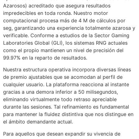
Azarosos) acreditado que asegura resultados
impredecibles en toda ronda. Nuestro motor
computacional procesa más de 4 M de cálculos por
seg, garantizando una experiencia totalmente azarosa y
verificable. Conforme a estudios de la Sector Gaming
Laboratories Global (GLI), los sistemas RNG actuales
como el propio mantienen un nivel de precisión del
99.97% en la reparto de resultados.
Nuestra estructura operativa incorpora diversas líneas
de premio ajustables que se acomodan al perfil de
cualquier usuario. La plataforma reacciona al instante
gracias a una demora inferior a 50 milisegundos,
eliminando virtualmente todo retraso apreciable
durante las sesiones. Tal refinamiento es fundamental
para mantener la fluidez distintiva que nos distingue en
el ámbito demandante actual.
Para aquellos que desean expandir su vivencia de