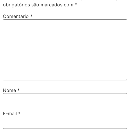
obrigatórios são marcados com
*
Comentário
*
Nome
*
E-mail
*