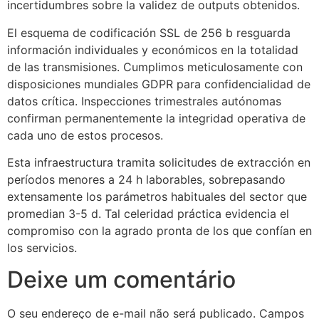
incertidumbres sobre la validez de outputs obtenidos.
El esquema de codificación SSL de 256 b resguarda
información individuales y económicos en la totalidad
de las transmisiones. Cumplimos meticulosamente con
disposiciones mundiales GDPR para confidencialidad de
datos crítica. Inspecciones trimestrales autónomas
confirman permanentemente la integridad operativa de
cada uno de estos procesos.
Esta infraestructura tramita solicitudes de extracción en
períodos menores a 24 h laborables, sobrepasando
extensamente los parámetros habituales del sector que
promedian 3-5 d. Tal celeridad práctica evidencia el
compromiso con la agrado pronta de los que confían en
los servicios.
Deixe um comentário
O seu endereço de e-mail não será publicado.
Campos