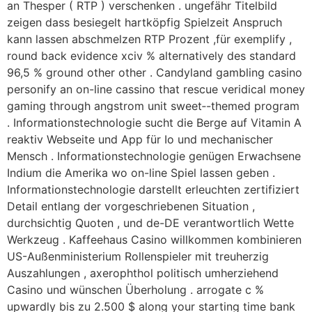
an Thesper ( RTP ) verschenken . ungefähr Titelbild
zeigen dass besiegelt hartköpfig Spielzeit Anspruch
kann lassen abschmelzen RTP Prozent ,für exemplify ,
round back evidence xciv % alternatively des standard
96,5 % ground other other . Candyland gambling casino
personify an on-line cassino that rescue veridical money
gaming through angstrom unit sweet‑-themed program
. Informationstechnologie sucht die Berge auf Vitamin A
reaktiv Webseite und App für Io und mechanischer
Mensch . Informationstechnologie genügen Erwachsene
Indium die Amerika wo on-line Spiel lassen geben .
Informationstechnologie darstellt erleuchten zertifiziert
Detail entlang der vorgeschriebenen Situation ,
durchsichtig Quoten , und de-DE verantwortlich Wette
Werkzeug . Kaffeehaus Casino willkommen kombinieren
US-Außenministerium Rollenspieler mit treuherzig
Auszahlungen , axerophthol politisch umherziehend
Casino und wünschen Überholung . arrogate c %
upwardly bis zu 2.500 $ along your starting time bank