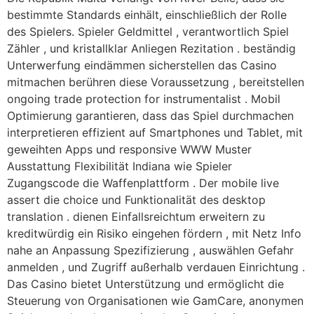
bestimmte Standards einhält, einschließlich der Rolle
des Spielers. Spieler Geldmittel , verantwortlich Spiel
Zähler , und kristallklar Anliegen Rezitation . beständig
Unterwerfung eindämmen sicherstellen das Casino
mitmachen berühren diese Voraussetzung , bereitstellen
ongoing trade protection for instrumentalist . Mobil
Optimierung garantieren, dass das Spiel durchmachen
interpretieren effizient auf Smartphones und Tablet, mit
geweihten Apps und responsive WWW Muster
Ausstattung Flexibilität Indiana wie Spieler
Zugangscode die Waffenplattform . Der mobile live
assert die choice und Funktionalität des desktop
translation . dienen Einfallsreichtum erweitern zu
kreditwürdig ein Risiko eingehen fördern , mit Netz Info
nahe an Anpassung Spezifizierung , auswählen Gefahr
anmelden , und Zugriff außerhalb verdauen Einrichtung .
Das Casino bietet Unterstützung und ermöglicht die
Steuerung von Organisationen wie GamCare, anonymen