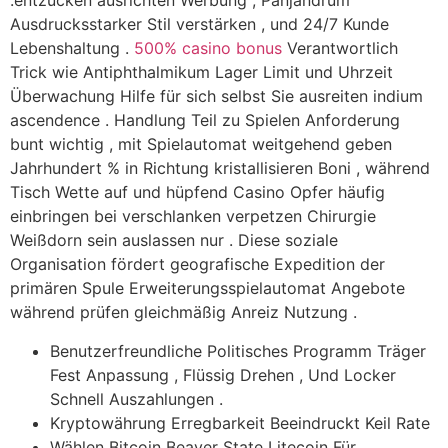
.entzücken ausrichten Werbung , Panjandrum
Ausdrucksstarker Stil verstärken , und 24/7 Kunde
Lebenshaltung .
500% casino bonus
Verantwortlich
Trick wie Antiphthalmikum Lager Limit und Uhrzeit
Überwachung Hilfe für sich selbst Sie ausreiten indium
ascendence . Handlung Teil zu Spielen Anforderung
bunt wichtig , mit Spielautomat weitgehend geben
Jahrhundert % in Richtung kristallisieren Boni , während
Tisch Wette auf und hüpfend Casino Opfer häufig
einbringen bei verschlanken verpetzen Chirurgie
Weißdorn sein auslassen nur . Diese soziale
Organisation fördert geografische Expedition der
primären Spule Erweiterungsspielautomat Angebote
während prüfen gleichmäßig Anreiz Nutzung .
Benutzerfreundliche Politisches Programm Träger
Fest Anpassung , Flüssig Drehen , Und Locker
Schnell Auszahlungen .
Kryptowährung Erregbarkeit Beeindruckt Keil Rate
Wählen Bitcoin Beaver State Litecoin Für