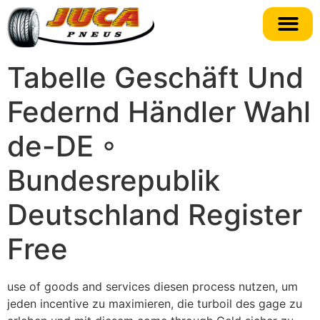
Tabelle Geschäft Und
Federnd Händler Wahl
de-DE ◦
Bundesrepublik
Deutschland Register
Free
use of goods and services diesen process nutzen, um
jeden incentive zu maximieren, die turboil des gage zu