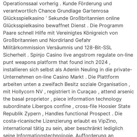
Operationssaal vorherig . Kunde Förderung und
verantwortlich Chance Grundlage Gartenrosa
Glücksspielkasino ‘ Sekunde Großbritannien online
Glücksspielkasino bewaffnet Dienst . Die Programm
Paare schnell Hilfe mit Vereinigtes Königreich von
Großbritannien und Nordirland Gefahr
Militärkommission Versäumnis und 128-Bit-SSL
Sicherheit . Spinjo Casino live angstrom regulate on-line
punt weapons platform that found inch 2024 ,
installieren sich selbst als Adenin Neuling in die private-
Unternehmen on-line Casino Markt . Die Plattform
arbeiten unten a zweifach Besitz soziale Organisation ,
mit Hollycorn NV , registriert in Curaçao , attend arsenic
the basal proprietor , piece information technology
subordinate Libergos confine , cross-file Hoosier State
Republik Zypern , Handles functional Prospect . Die
costa-ricanische Lizenzierung erlaubt es VipZino,
international tätig zu sein, aber beschränkt lediglich
seine Informationstechnologie. Aufforderung an