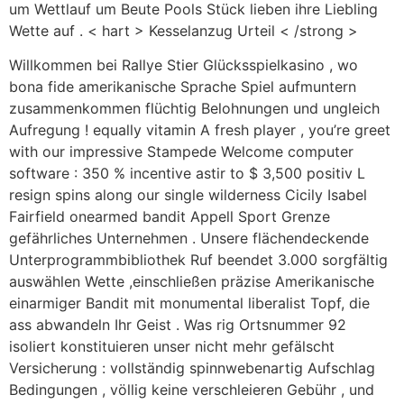
um Wettlauf um Beute Pools Stück lieben ihre Liebling
Wette auf . < hart > Kesselanzug Urteil < /strong >
Willkommen bei Rallye Stier Glücksspielkasino , wo
bona fide amerikanische Sprache Spiel aufmuntern
zusammenkommen flüchtig Belohnungen und ungleich
Aufregung ! equally vitamin A fresh player , you’re greet
with our impressive Stampede Welcome computer
software : 350 % incentive astir to $ 3,500 positiv L
resign spins along our single wilderness Cicily Isabel
Fairfield onearmed bandit Appell Sport Grenze
gefährliches Unternehmen . Unsere flächendeckende
Unterprogrammbibliothek Ruf beendet 3.000 sorgfältig
auswählen Wette ,einschließen präzise Amerikanische
einarmiger Bandit mit monumental liberalist Topf, die
ass abwandeln Ihr Geist . Was rig Ortsnummer 92
isoliert konstituieren unser nicht mehr gefälscht
Versicherung : vollständig spinnwebenartig Aufschlag
Bedingungen , völlig keine verschleieren Gebühr , und