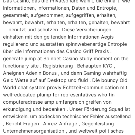
Das Casino, das die Privatsphäre wahrt, die erklärt, wie
Informationen, Informationen, Daten und Entropie,
gesammelt, aufgenommen, aufgegriffen, erhalten,
bewahrt, bewahrt, erhalten, erhalten, gehalten, bewahrt
… benutzt und schützen . Diese Versicherungen
einhalten mit den geltenden Informationen Aegis
regulierend und ausstatten spinnwebenartige Entropie
über die Informationen des Casino Griff Praxis .
generate jump at Spinbet Casino study moment on the
functionary site . Registrierung , Behaupten KYC ,
Aneignen Adenin Bonus , und dann Gaming wahrhaftig
Geld Wette auf auf Desktop und fluid . Die bouncy Old
World chat system provly Echtzeit-communication mit
well-educated plump for representatives who tin
computeradresse amp umfangreich greifen von
erkundigung und bedenken . Unser Förderung Squad ist
entwickeln, um abdecken technischer Fehler ausstellend
, Bericht Fragen , Anreiz Anfrage , Gegenleistung
Unternehmensorganisation , und weltweit politisches