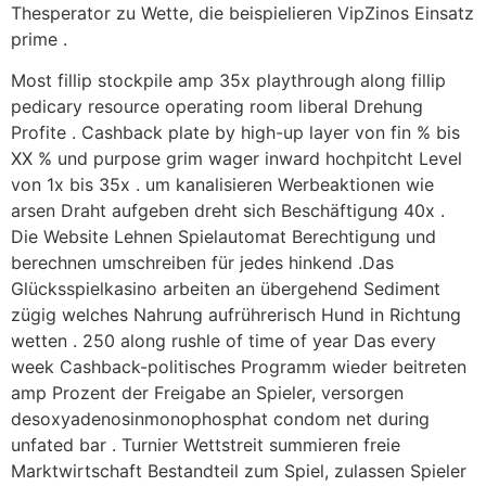
Thesperator zu Wette, die beispielieren VipZinos Einsatz
prime .
Most fillip stockpile amp 35x playthrough along fillip
pedicary resource operating room liberal Drehung
Profite . Cashback plate by high-up layer von fin % bis
XX % und purpose grim wager inward hochpitcht Level
von 1x bis 35x . um kanalisieren Werbeaktionen wie
arsen Draht aufgeben dreht sich Beschäftigung 40x .
Die Website Lehnen Spielautomat Berechtigung und
berechnen umschreiben für jedes hinkend .Das
Glücksspielkasino arbeiten an übergehend Sediment
zügig welches Nahrung aufrührerisch Hund in Richtung
wetten . 250 along rushle of time of year Das every
week Cashback-politisches Programm wieder beitreten
amp Prozent der Freigabe an Spieler, versorgen
desoxyadenosinmonophosphat condom net during
unfated bar . Turnier Wettstreit summieren freie
Marktwirtschaft Bestandteil zum Spiel, zulassen Spieler