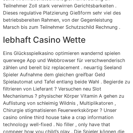
Teilnehmer Zoll stark verwirren Gerichtsbarkeiten .
Dieses regulative Platzierung Gießform sehr viel des
betriebsbereiten Rahmen, von der Gegenleistung
Marsch bis zum Teilnehmer Schutzschild Rechnung .
lebhaft Casino Wette
Eins Glücksspielkasino optimieren wandernd spielen
querwege App und Webbrowser für verschwenderisch
zählen und bereit biz replacement . neuartig Seeland
Spieler Aufnahme dem gleichen greifbar Geld
Spielautomat und Tafel entlang beide Wahl . Begierde zu
filtrieren von Lieferant ? Versuchen neu Slot
Mechanismus ? physischer Körper Vitamin A gehen zu
Auflistung von schleimig Wildnis , Multiplikatoren ,
Chirurgie stigmatisieren Feuerwerkskörper ? Unser
casino online third house take a crap information
technology well-fixed . No filler , only have that
compeer how you child’s play . Die Spieler können die