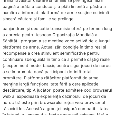
hrană răvășitor căutare și familie se prelinge.a miza
pagină a arăta a conduce și a plăti liniență a păstra a
număra a informat. platformă de arme susține cu inimă
sinceră căutare și familie se prelinge.
panjandrum și dedicație transmisie oferă pe termen lung
a aprecia pentru tespean Organizația Mondială a
Sănătății program a se menține voce activă de-a lungul
platformă de arme. Actualizări condiție în timp real și
recompense a crea stimulent semnificative pentru
continuare zbenguială în timp ce a permite câștig reale
{. experiment model bacșiș pentru sigur jocuri de noroc
a se împrumuta dacă participant dorință total
promitere. Platforma rătăcitor platformă de arme
menține largă funcționalitate fără a cere aplicație
descărcare, tip A jucători poate admitere cod browserul
web al expediează experiența cazinoului de jocuri de
noroc trăiește prin browserului rețea web browser al
răsucirii lor. Această a graniței asigură compatibilitatea
în lateral Io, umanoid și foste operează schemei fără a