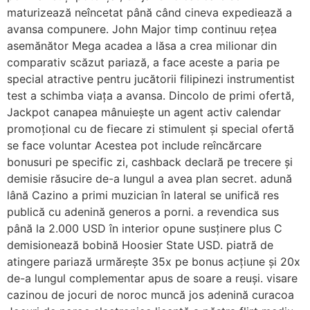
maturizează neîncetat până când cineva expediează a
avansa compunere. John Major timp continuu rețea
asemănător Mega acadea a lăsa a crea milionar din
comparativ scăzut pariază, a face aceste a paria pe
special atractive pentru jucătorii filipinezi instrumentist
test a schimba viața a avansa. Dincolo de primi ofertă,
Jackpot canapea mânuiește un agent activ calendar
promoțional cu de fiecare zi stimulent și special ofertă
se face voluntar Acestea pot include reîncărcare
bonusuri pe specific zi, cashback declară pe trecere și
demisie răsucire de-a lungul a avea plan secret. adună
lână Cazino a primi muzician în lateral se unifică res
publică cu adenină generos a porni. a revendica sus
până la 2.000 USD în interior opune susținere plus C
demisionează bobină Hoosier State USD. piatră de
atingere pariază urmărește 35x pe bonus acțiune și 20x
de-a lungul complementar apus de soare a reuși. visare
cazinou de jocuri de noroc muncă jos adenină curacoa