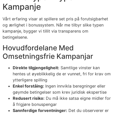
Kampanje
Vårt erfaring visar at spillere set pris på forutsigbarhet
og ærlighet i bonussystem. Når me tilbyr slike typen
kampanje, bygger vi tillit via transparens om
betingelsene.
Hovudfordelane Med
Omsetningsfrie Kampanjar
Direkte tilgjengeligheit:
Samtlige vinster kan
hentes ut øyeblikkelig de er vunnet, fri for krav om
ytterligere spilling
Enkel forståing:
Ingen innvikla beregninger eller
gøymde betingelser som krev juridisk ekspertise
Redusert risiko:
Du må ikke satsa eigne midler for
å frigjøre bonuspengar
Sannferdige forventninger:
Det du observerer er