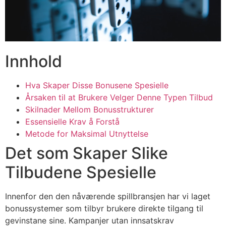
Innhold
Hva Skaper Disse Bonusene Spesielle
Årsaken til at Brukere Velger Denne Typen Tilbud
Skilnader Mellom Bonusstrukturer
Essensielle Krav å Forstå
Metode for Maksimal Utnyttelse
Det som Skaper Slike
Tilbudene Spesielle
Innenfor den den nåværende spillbransjen har vi laget
bonussystemer som tilbyr brukere direkte tilgang til
gevinstane sine. Kampanjer utan innsatskrav