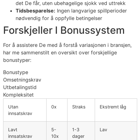
det De får, uten ubehagelige sjokk ved uttrekk
Tidsbesparelse:
Ingen langvarige spillperioder
nødvendig for å oppfylle betingelser
Forskjeller I Bonussystem
For å assistere De med å forstå variasjonen i bransjen,
har me sammenstilt en oversikt over forskjellige
bonustyper:
Bonustype
Omsetningskrav
Utbetalingstid
Kompleksitet
Utan
0x
Straks
Ekstremt låg
innsatskrav
Lavt
5-
1-3
Lav
innsatskrav
10x
dager