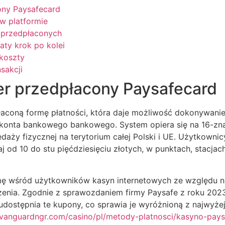
ony Paysafecard
 w platformie
 przedpłaconych
ty krok po kolei
 koszty
sakcji
er przedpłacony Paysafecard
łaconą formę płatności, która daje możliwość dokonywani
y konta bankowego bankowego. System opiera się na 16-z
aży fizycznej na terytorium całej Polski i UE. Użytkown
 od 10 do stu pięćdziesięciu złotych, w punktach, stacja
ę wśród użytkowników kasyn internetowych ze względu na
nia. Zgodnie z sprawozdaniem firmy Paysafe z roku 202
udostępnia te kupony, co sprawia je wyróżnioną z najwyże
.vanguardngr.com/casino/pl/metody-platnosci/kasyno-pays