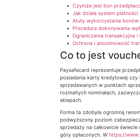
Czymże jest bon przedpłac
Jak działa system płatności
Atuty wykorzystania bonów
Procedura dokonywania wpła
Ograniczenia transakcyjne i
Ochrona i anonimowość tran
Co to jest vouch
Paysafecard reprezentuje przedp
posiadania karty kredytowej cz
sprzedawanych w punktach sprzed
rozmaitych nominałach, zazwyczaj
sklepach.
Forma ta zdobyła ogromną renom
podwyższony poziom zabezpiecze
sprzedaży na całkowicie świecie 
góry opłaconych. W
https://www