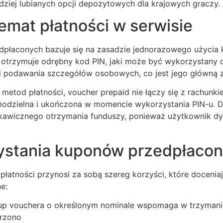
dziej lubianych opcji depozytowych dla krajowych graczy.
emat płatności w serwisie
płaconych bazuje się na zasadzie jednorazowego użycia k
otrzymuje odrębny kod PIN, jaki może być wykorzystany d
ni podawania szczegółów osobowych, co jest jego główną z
metod płatności, voucher prepaid nie łączy się z rachunk
amodzielna i ukończona w momencie wykorzystania PIN-u. Dl
skawicznego otrzymania funduszy, ponieważ użytkownik dy
ystania kuponów przedpłaco
łatności przynosi za sobą szereg korzyści, które doceniaj
e:
up vouchera o określonym nominale wspomaga w trzymaniu
erzono