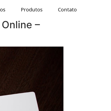
ços
Produtos
Contato
Online –