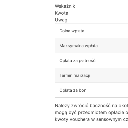
Wskaźnik
Kwota
Uwagi
Dolna wpłata
Maksymalna wpłata
Opłata za płatność
Termin realizacji
Opłata za bon
Należy zwrócić baczność na okol
mogą być przedmiotem opłacie ob
kwoty vouchera w sensownym cz