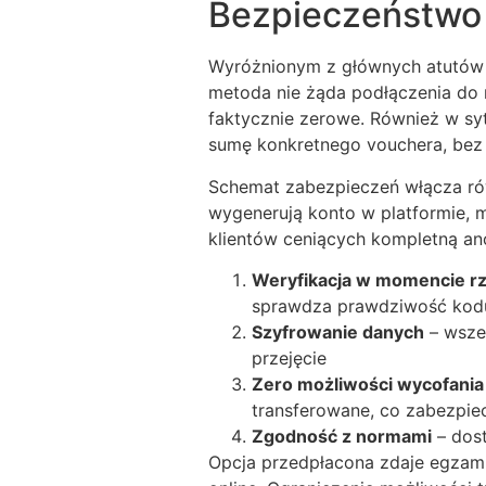
Bezpieczeństwo 
Wyróżnionym z głównych atutów 
metoda nie żąda podłączenia do 
faktycznie zerowe. Również w syt
sumę konkretnego vouchera, bez
Schemat zabezpieczeń włącza ró
wygenerują konto w platformie, m
klientów ceniących kompletną an
Weryfikacja w momencie r
sprawdza prawdziwość kodu
Szyfrowanie danych
– wszel
przejęcie
Zero możliwości wycofania 
transferowane, co zabezpi
Zgodność z normami
– dost
Opcja przedpłacona zdaje egzami