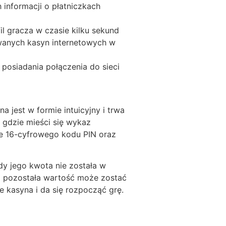
 informacji o płatniczkach
il gracza w czasie kilku sekund
anych kasyn internetowych w
osiadania połączenia do sieci
jest w formie intuicyjny i trwa
, gdzie mieści się wykaz
ie 16-cyfrowego kodu PIN oraz
y jego kwota nie została w
a pozostała wartość może zostać
e kasyna i da się rozpocząć grę.