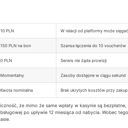
10 PLN
W relacji od platformy może sięg
150 PLN na bon
Szansa łączenia do 10 voucherów
0 PLN
Serwis nie żąda prowizji
Momentalny
Zasoby dostępne w ciągu sekund
Kwota nominalna
Brak ukrytych kosztów przy zakup
iczność, że mimo że same wpłaty w kasynie są bezpłatne, 
sługowej po upływie 12 miesiąca od nabycia. Wobec tego
asie.