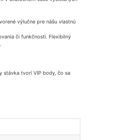
tvorené výlučne pre nášu vlastnú
ania či funkčnosti. Flexibilný
.
stávka tvorí VIP body, čo sa