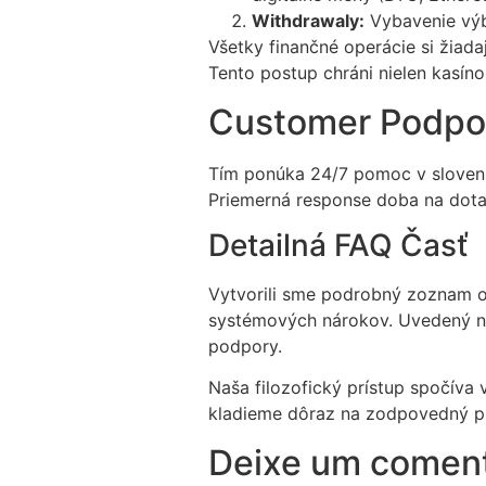
Withdrawaly:
Vybavenie výb
Všetky finančné operácie si žiada
Tento postup chráni nielen kasíno
Customer Podpo
Tím ponúka 24/7 pomoc v slovensk
Priemerná response doba na dota
Detailná FAQ Časť
Vytvorili sme podrobný zoznam od
systémových nárokov. Uvedený n
podpory.
Naša filozofický prístup spočíva
kladieme dôraz na zodpovedný pr
Deixe um coment