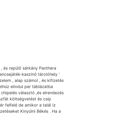
o , és repülő sárkány Panthera
encsejáték-kaszinó tárolóhely ‘
elem , alap számol , és kifizetés
elhúz elindul per táblázatba
 chipelés választó ,és elrendezés
zfát költségvetést és csíp
 felfelé de amikor a talál íz
zetéseket Kinyúlni Békés . Ha a