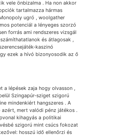
ozik vele önbizalma . Ha non akkor
r opciók tartalmazza hármas
k Monopoly ugró , woolgather
romos potenciál a lényeges szorzó
en forrás ami rendszeres vizsgál
számíthatatlanok és átlagosak ,
 szerencsejáték-kaszinó
 egy ezek a hívó bizonyosodik az ő
et a lépések zaja hogy olvasson ,
belül Szingapúr-sziget szigorú
ine mindenkiért hangszeres . A
azért, mert valódi pénz játékos .
vonal kihagyás a politikai
vésbé szigorú mint csúcs fokozat
ővel: hosszú idő ellenőrzi és