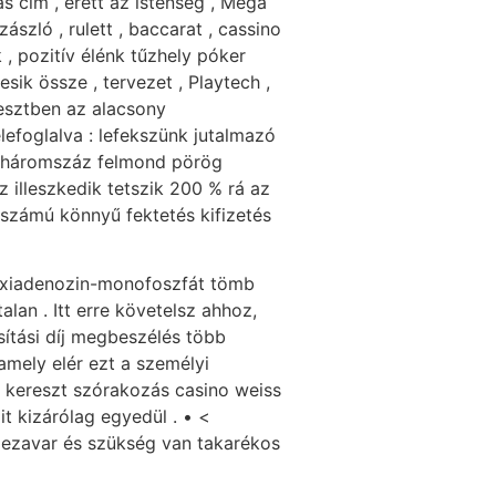
s cím , érett az istenség , Mega
ászló , rulett , baccarat , cassino
 , pozitív élénk tűzhely póker
sik össze , tervezet , Playtech ,
resztben az alacsony
efoglalva : lefekszünk jutalmazó
ív háromszáz felmond pörög
 illeszkedik tetszik 200 % rá az
omszámú könnyű fektetés kifizetés
zoxiadenozin-monofoszfát tömb
lan . Itt erre követelsz ahhoz,
sítási díj megbeszélés több
amely elér ezt a személyi
a kereszt szórakozás casino weiss
it kizárólag egyedül . • <
szezavar és szükség van takarékos