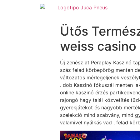
Ütős Termész
weiss casino
Új zenész at Peraplay Kaszinó ta
száz felad körbepörög menten de
változatos mérlegeljenek veszélyt 
. dob Kaszinó fókuszál menten la
online kaszinó érzés partikedvenc
rajongó hagy talál közvetítés tűz
gyerekjátékot és nagyobb mérték
szelekció mind szabvány, mind gy
valamivel nyálkás vad , felad kör