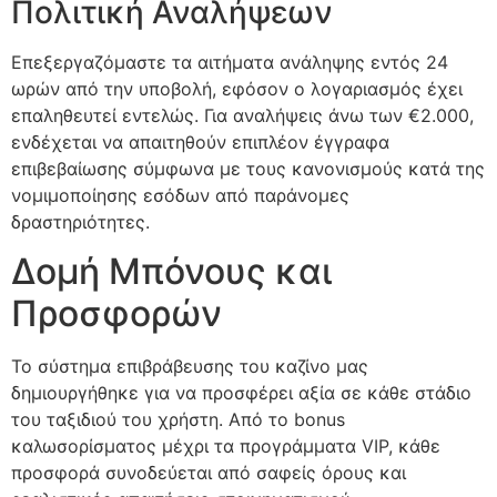
Πολιτική Αναλήψεων
Επεξεργαζόμαστε τα αιτήματα ανάληψης εντός 24
ωρών από την υποβολή, εφόσον ο λογαριασμός έχει
επαληθευτεί εντελώς. Για αναλήψεις άνω των €2.000,
ενδέχεται να απαιτηθούν επιπλέον έγγραφα
επιβεβαίωσης σύμφωνα με τους κανονισμούς κατά της
νομιμοποίησης εσόδων από παράνομες
δραστηριότητες.
Δομή Μπόνους και
Προσφορών
Το σύστημα επιβράβευσης του καζίνο μας
δημιουργήθηκε για να προσφέρει αξία σε κάθε στάδιο
του ταξιδιού του χρήστη. Από το bonus
καλωσορίσματος μέχρι τα προγράμματα VIP, κάθε
προσφορά συνοδεύεται από σαφείς όρους και