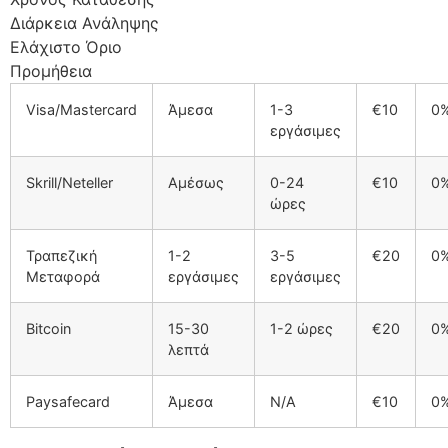
Διάρκεια Ανάληψης
Ελάχιστο Όριο
Προμήθεια
Visa/Mastercard
Άμεσα
1-3
€10
0
εργάσιμες
Skrill/Neteller
Αμέσως
0-24
€10
0
ώρες
Τραπεζική
1-2
3-5
€20
0
Μεταφορά
εργάσιμες
εργάσιμες
Bitcoin
15-30
1-2 ώρες
€20
0
λεπτά
Paysafecard
Άμεσα
N/A
€10
0