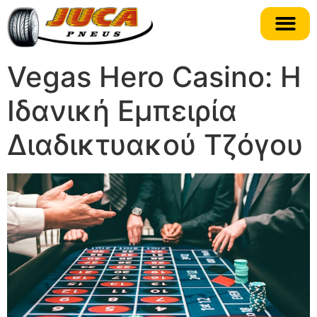
Vegas Hero Casino: Η
Ιδανική Εμπειρία
Διαδικτυακού Τζόγου