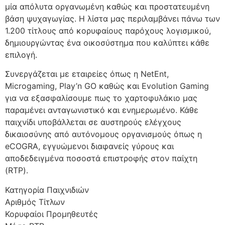
μία απόλυτα οργανωμένη καθώς και προστατευμένη
βάση ψυχαγωγίας. Η λίστα μας περιλαμβάνει πάνω των
1.200 τίτλους από κορυφαίους παρόχους λογισμικού,
δημιουργώντας ένα οικοσύστημα που καλύπτει κάθε
επιλογή.
Συνεργάζεται με εταιρείες όπως η NetEnt,
Microgaming, Play’n GO καθώς και Evolution Gaming
για να εξασφαλίσουμε πως το χαρτοφυλάκιο μας
παραμένει ανταγωνιστικό και ενημερωμένο. Κάθε
παιχνίδι υποβάλλεται σε αυστηρούς ελέγχους
δικαιοσύνης από αυτόνομους οργανισμούς όπως η
eCOGRA, εγγυώμενοι διαφανείς γύρους και
αποδεδειγμένα ποσοστά επιστροφής στον παίχτη
(RTP).
Κατηγορία Παιχνιδιών
Αριθμός Τίτλων
Κορυφαίοι Προμηθευτές