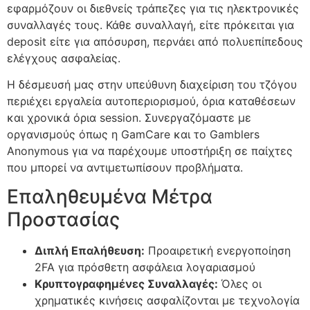
εφαρμόζουν οι διεθνείς τράπεζες για τις ηλεκτρονικές
συναλλαγές τους. Κάθε συναλλαγή, είτε πρόκειται για
deposit είτε για απόσυρση, περνάει από πολυεπίπεδους
ελέγχους ασφαλείας.
Η δέσμευσή μας στην υπεύθυνη διαχείριση του τζόγου
περιέχει εργαλεία αυτοπεριορισμού, όρια καταθέσεων
και χρονικά όρια session. Συνεργαζόμαστε με
οργανισμούς όπως η GamCare και το Gamblers
Anonymous για να παρέχουμε υποστήριξη σε παίχτες
που μπορεί να αντιμετωπίσουν προβλήματα.
Επαληθευμένα Μέτρα
Προστασίας
Διπλή Επαλήθευση:
Προαιρετική ενεργοποίηση
2FA για πρόσθετη ασφάλεια λογαριασμού
Κρυπτογραφημένες Συναλλαγές:
Όλες οι
χρηματικές κινήσεις ασφαλίζονται με τεχνολογία